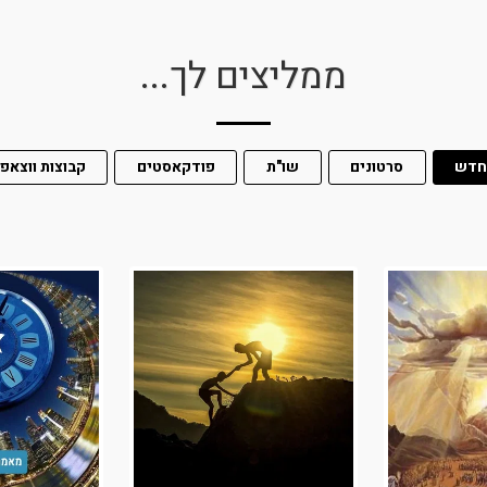
ממליצים לך...
דש
סרטונים
שו"ת
פודקאסטים
קבוצות ווצאפ