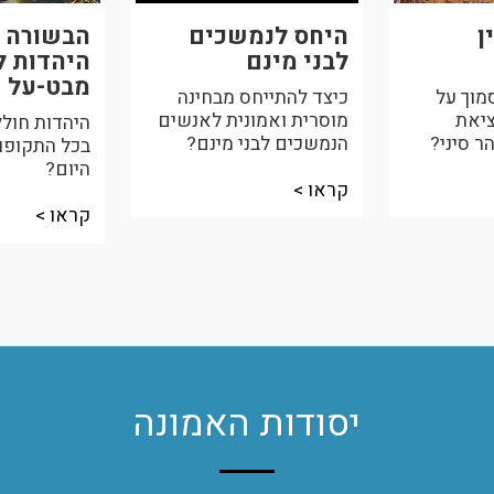
ן
היחס לנמשכים
הבשורה 
לבני מינם
היהדות לי
מבט-על
וך על
כיצד להתייחס מבחינה
ציאת
מוסרית ואמונית לאנשים
היהדות חולל
ר סיני?
הנמשכים לבני מינם?
בכל התקופות
היום?
קראו >
קראו >
יסודות האמונה