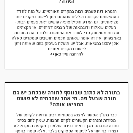
האלה?
הגמרא דנה פעמים רבות במקרים תאורטיים, על מנת לחדד
באמצעותם עקרונות וכללים שאותם ניתן ליישם במקרים יותר
מציאותיים. גם המדע והפילוסופיה עושים זאת פעמים רבות -
מעלים שאלות ודוגמאות של מצבים דמיוניים, או מקצינים
עמדות מסוימות, כדי לעורר את המחשבה ולחדד את התובנות
באמצעותן. אין זה אומר שאותם חכמים חושבים שמקרים כאלה
אכן יתכנו במציאות, אבל יש תועלת בעיסוק בהם שאותה ניתן
ליישם במקרים אחרים.
להרחבה עיין
כאן>>
בתורה לא כתוב שבנוסף לתורה שבכתב יש גם
תורה שבעל פה. מי אמר שחכמים לא פשוט
המציאו אותה?
כבר בתנ"ך אפשר למצוא במקומות רבים עדויות לקיומן של
מסורות ומנהגים הקשורים לקיום המצוות, שאין להם בסיס
בתורה שבכתב. מכך רואים בבירור שלאורך תקופת המקרא לא
נצמדו בני ישראל לפשטי הפסוקים בלבד, אלא שמרו בנוסף