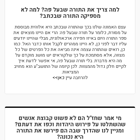
למה צריך את התורה שבעל פה? למה לא
מספיקה התורה שבכתב?
עצם האמונה שלנו בכך שהתורה שבכתב היא אלוהית מבוססת
על מסורת, כלומר על תורה שבעל פה: הרי אם היינו מוצאים את
ספר התורה היום באיזו חפירה ארכאולוגית, מבלי שהיינו יודעים
עליו דבר לפני כן, לא היינו ממהרים לקבל אותו כדבר האל. כמו
כן, רואים שהתורה עצמה אינה מביאה את כל הפרטים של כל
מצווה, אלא מסתמכת על כך שלקוראים יש מושג מוקדם על
מה היא מדברת. בלי תורה שבעל פה, אי אפשר לדעת איך
לקיים חלק גדול מהמצוות. לכן קיומה של התושב"ע הוא מחויב
המציאות.
להרחבה עיין
כאן>>
מי אמר שחז"ל הם לא פשוט קבוצת אנשים
שהשתלטו על פירוש היהדות וכפו את דעתם?
ומניין לנו שהדרך שבה הם פירשו את התורה
היא נכונה?