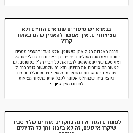
בגמרא יש סיפורים שנראים הזויים ולא
מציאותיים. איך אפשר להאמין שהם באמת
קרו?
הרבה מאגדות חז"ל אינן כפשוטן, אלא נועדו להעביר מסרים
שונים באמצעות משלים ודימויים. כך פירשו רוב גדולי ישראל,
ואף טענו שמי שמתעקש להבין את כל דברי חז"ל כפשוטם, גם
כאשר הם סותרים את ההיגיון, הוא זה שלמעשה כופר בחז"ל.
עם זאת, יש אגדות המתארות מעשי ניסים שחוללו חכמים
וכיוצא בזה, שבהחלט אפשר לקבל אותן כתיאור מציאות.
להרחבה עיין
כאן>>
לפעמים הגמרא דנה במקרים מוזרים שלא סביר
שיקרו אי פעם, זה לא בזבוז זמן כל הדיונים