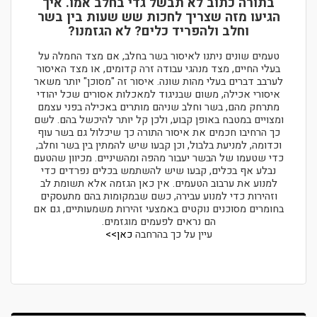
בתורה כתוב לא תבשל גדי בחלב אמו. איך
הגיעו מזה שצריך לחכות שש שעות בין בשר
וחלב ולהפריד כלים? לא הגזמנו?
טעמים שונים ניתנו לאיסור בשר בחלב, אם מצד החמלה על
בעלי החיים, מצד מנהגי עבודה זרה קדומים, או מצד האיסור
לערבב דברים בעלי מהות שונה. איסור זה "מסוכן" יותר משאר
איסורי אכילה, משום שבניגוד למאכלות אסורים שכל יהודי
מתרחק מהם, בשר וחלב שניהם מותרים באכילה בפני עצמם
ומצויים במטבח באופן קבוע, ולכן קל יותר להיכשל בהם. לשם
כך הרחיבו חכמים את איסור התורה כך שיכלול גם בשר עוף
וכדומה, למניעת בלבול, וכן קבעו שיש להמתין בין בשר וחלב,
כדי שטעמו של הבשר יעבור מהפה ומהשיניים. מכיוון שהטעם
נבלע אף בכלים, קבעו שיש להשתמש בכלים נפרדים כדי
למנוע את ערבוב הטעמים. אין כאן הגזמה אלא תשומת לב
וזהירות כדי למנוע עבירה, כשם שבמקומות בהם מתעסקים
בחומרים מסוכנים נוקטים באמצעי זהירות משמעותיים, גם אם
הם נראים לפעמים מוגזמים.
עיין על כך בהרחבה
כאן>>