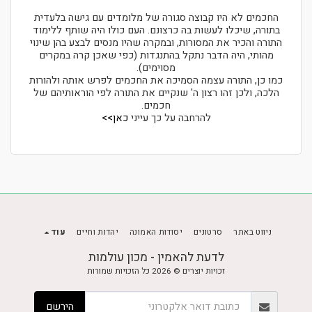
החכמים לא היו קבוצה סגורה של מלומדים עם גישה בלעדית
בתורה, שיכלו לעשות בה כרצונם. העם כולו היה שותף ללימוד
התורה והכיר את המסורות, ובמקרה שהיו מנסים לבצע בהן שינוי
מהותי, היה הדבר נתקל בהתנגדות (כפי שאכן קרה במקרים
מסוימים).
כמו כן, התורה עצמה הסמיכה את החכמים לפרש אותה ולהורות
הלכה, ולכן זהו רצון ה' שנקיים את התורה לפי הוראותיהם של
חכמים.
להרחבה על כך עייני
כאן>>
ניווט באתר
סרטונים
יסודות האמונה
יהדות וחיים
עוד
לדעת להאמין - מכון עולמות
זכויות יוצרים © 2026 כל הזכויות שמורות
הירשם