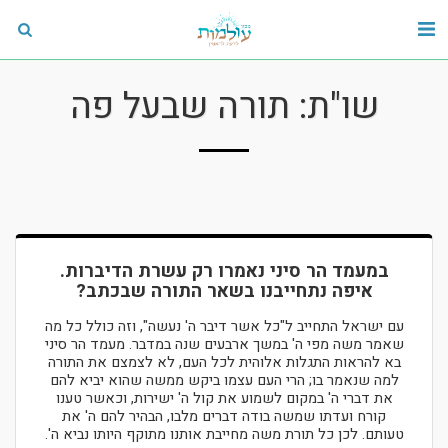
שו"ת: תורה שבעל פה
במעמד הר סיני נאמרו רק עשרת הדיברות.
איפה נתחייבנו בשאר התורה שבכתב?
עם ישראל התחייב ל"כל אשר דיבר ה' נעשה", וזה כולל כל מה
שאמר משה מפי ה' במשך ארבעים שנה במדבר. מעמד הר סיני
בא להראות התגלות אלוהית לכל העם, לא לצמצם את התורה
למה שנאמר בו; הרי העם עצמו ביקש ממשה שהוא יביא להם
את דברי ה' במקום לשמוע את קול ה' ישירות, וכאשר טענו
קורח ועדתו שמשה בודה דברים מלבו, הבהיר להם ה' את
טעותם. לכן כל תורת משה מחייבת אותנו מתוקף היותו נביא ה'.