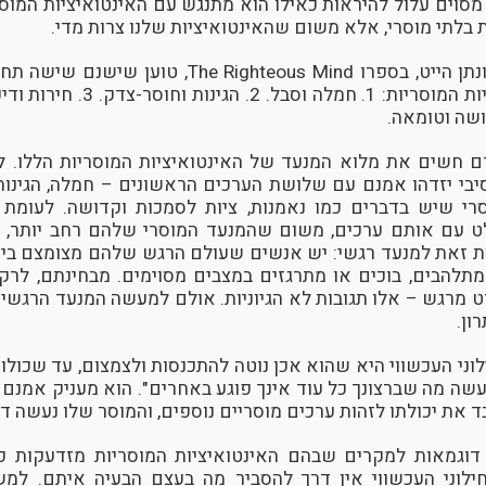
סוים עלול להיראות כאילו הוא מתנגש עם האינטואיציות המוסר
לתי מוסרי, אלא משום שהאינטואיציות שלנו צרות מדי.
הפסיכולוג החברתי ג'ונתן הייט, בספרו Righteous Mind
ם חשים את מלוא המנעד של האינטואיציות המוסריות הללו. ל
רסיבי יזדהו אמנם עם שלושת הערכים הראשונים – חמלה, הגינות
רי שיש בדברים כמו נאמנות, ציות לסמכות וקדושה. לעומת 
ט עם אותם ערכים, משום שהמנעד המוסרי שלהם רחב יותר, ול
 זאת למנעד רגשי: יש אנשים שעולם הרגש שלהם מצומצם ביות
תלהבים, בוכים או מתרגזים במצבים מסוימים. מבחינתם, לרקו
ט מרגש – אלו תגובות לא הגיוניות. אולם למעשה המנעד הרגש
ון.
וני העכשווי היא שהוא אכן נוטה להתכנסות ולצמצום, עד שכולו
 "עשה מה שברצונך כל עוד אינך פוגע באחרים". הוא מעניק אמנם
את יכולתו לזהות ערכים מוסריים נוספים, והמוסר שלו נעשה דלי
וגמאות למקרים שבהם האינטואיציות המוסריות מזדעקות כ
חילוני העכשווי אין דרך להסביר מה בעצם הבעיה איתם. למש