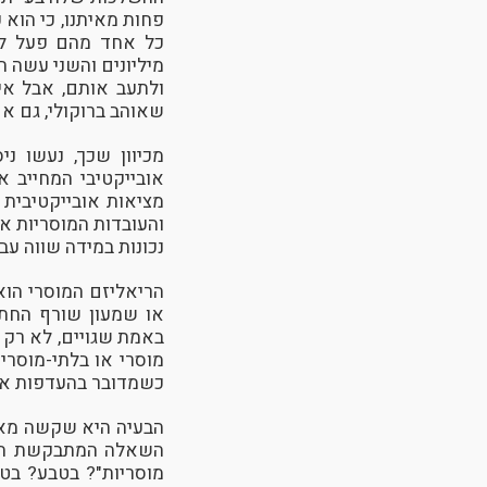
פחות מאיתנו, כי הוא 
כל אחד מהם פעל לפ
מיליונים והשני עשה 
ולתעב אותם, אבל אין
שאוהב ברוקולי, גם אם
מכיוון שכך, נעשו נ
אובייקטיבי המחייב א
מציאות אובייקטיבית 
והעובדות המוסריות א
נכונות במידה שווה עבו
הריאליזם המוסרי הוא 
או שמעון שורף החתו
באמת שגויים, לא רק 
מוסרי או בלתי-מוסרי
כשמדובר בהעדפות איש
הבעיה היא שקשה מאוד
השאלה המתבקשת היא:
מוסריות"? בטבע? בטב