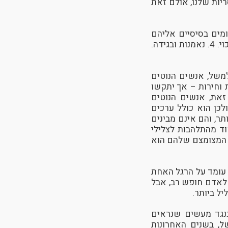
יות שלנו, אולם זאת
The , טוען שישנם שישה תחומים בסיסיים אליהם
מתייחסות האינטואיציות המוסריות: 1. חמלה וסבל. 2. הגינות וחוסר-צדק. 3. חירות ודיכוי. 4. נאמנות ובגידה.
משל, אנשים הנוטים
 וחירות – אך יתקשו
זאת, אנשים הנוטים
כן הוא כולל ערכים
ר, והם אינם מבינים
ד מהתלהבות לצלילי
י המצומצם שלהם הוא
 עומד על הרגל האחת
 לאדם חופש רב, אבל
ל ביותר.
נגד מעשים שנראים
ל, בשנים האחרונות