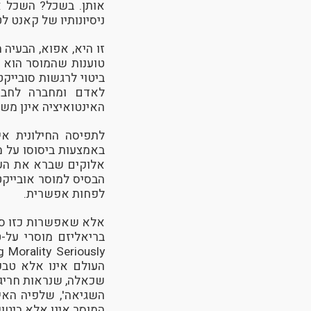
אותן. בשכל? השכל אי
ניסיונותיו של קאנט לט
זו היא, אפוא, הבעיה 
טוענות שהמוסר הוא או
ביטוי לרגשות סובייקט
לאדם ומחברה לחברה
האינטואיציה אינן משכ
לתפיסה החילונית אי
באמצעות ביסוסו על מ
אלוקים שברא את העו
הבסיס למוסר אובייקטי
לפחות אפשרית.
אלא שאפשרות כזו סגו
בריאליזם מוסרי על-
העולם אינו אלא טבע 
שכאלה, שנראות חריגו
השגיאה', שלפיה האי
המוסר אינו אלא ביטוי