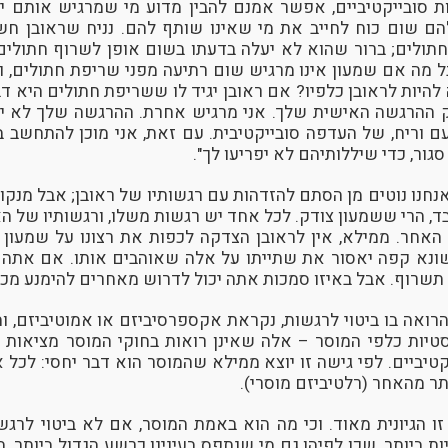
ת סובייקטיביים, אפשר אמנם להבין מדוע מי שמרגיש אותם יח
הם שום כוח לחייב את מי שאינו שותף להם. נניח שראובן חש
ולים; ברור שהוא לא יעלה בדעתו בשום אופן לשרוף חתולים,
 מה אם שמעון אינו מרגיש שום רתיעה מפני שריפת חתולים, 
 להיות לראובן כלפיו? אם ראובן יגיד לו ששריפת חתולים היא דב
ק ההרגשה האישית שלך. אני מרגיש אחרת. ההרגשה שלך לא יו
עם וריח, של העדפה סובייקטיבית. עם זאת, אני מוכן להתחשב 
ור, כדי שיללותיהם לא יפריעו לך".
 אנחנו נוטים מן הסתם להזדהות עם רגשותיו של ראובן; אבל מנקו
ד, הרי ששמעון צודק. לכל אחד יש רגשות משלו, ורגשותיו של ה
 האחר. ממילא, אין לראובן הצדקה לכפות את רצונו על שמעון 
נא קפה יאסור את שתייתו על אלה שאוהבים אותו. אם אתה 
תשרוף. אבל באיזו סמכות אתה יכול לדרוש מאחרים להימנע מכ
הרואה בו ביטוי לרגשות, נקראת אקספרסיביזם או אמוטיביזם, ו
טיות כלפי המוסר – אלה שאינן רואות בחוקי המוסר מציאות רי
טיביים. לפי גישה זו יוצא ממילא שהמוסר הוא דבר יחסי: לכל 
תר מהאחר (רלטיביזם מוסרי).
זו הגיונית מאוד. וכי מה הוא באמת המוסר, אם לא ביטוי לרג
ת ביותר, שכן לפיהן גם מי שנתפס בעינינו כרשע הגדול ביותר, 