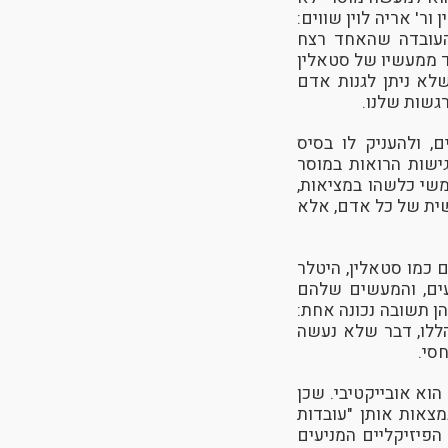
ר' אריה לוין שווים:
העובדה שהאחד רצח
ד ממעשיו של סטאלין
שלא ניתן לגנות אדם
רגשות שלנו.
, ולהעניק לו בסיס
גישות הרואות במוסר
משי כלשהו במציאות,
שית של כל אדם, אלא
ם כמו סטאלין, היטלר
עים, והמעשים שלהם
ן תשובה נכונה אחת:
הללו, דבר שלא נעשה
סי.
וא אובייקטיבי. שכן
צאות אותן "עובדות
הפיזיקליים המניעים