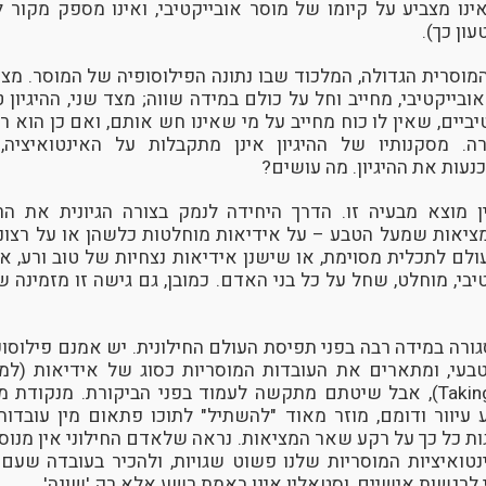
נו מצביע על קיומו של מוסר אובייקטיבי, ואינו מספק מקור ל
עון כך).
המוסרית הגדולה, המלכוד שבו נתונה הפילוסופיה של המוסר. מצ
בייקטיבי, מחייב וחל על כולם במידה שווה; מצד שני, ההיגיון
יביים, שאין לו כוח מחייב על מי שאינו חש אותם, ואם כן הוא
. מסקנותיו של ההיגיון אינן מתקבלות על האינטואיציה, 
נעות את ההיגיון. מה עושים?
ן מוצא מבעיה זו. הדרך היחידה לנמק בצורה הגיונית את הר
ציאות שמעל הטבע – על אידיאות מוחלטות כלשהן או על רצונ
לם לתכלית מסוימת, או שישנן אידיאות נצחיות של טוב ורע, 
בי, מוחלט, שחל על כל בני האדם. כמובן, גם גישה זו מזמינה 
רה במידה רבה בפני תפיסת העולם החילונית. יש אמנם פילוסופי
טבעי, ומתארים את העובדות המוסריות כסוג של אידיאות (למש
Taking Morality Seriously), אבל שיטתם מתקשה לעמוד בפני הביקורת. מנק
עיוור ודומם, מוזר מאוד "להשתיל" לתוכו פתאום מין עובדות
ת כל כך על רקע שאר המציאות. נראה שלאדם החילוני אין מנוס
נטואיציות המוסריות שלנו פשוט שגויות, ולהכיר בעובדה שעם
 לרגשות אישיים, וסטאלין אינו באמת רשע אלא רק 'שונה'.