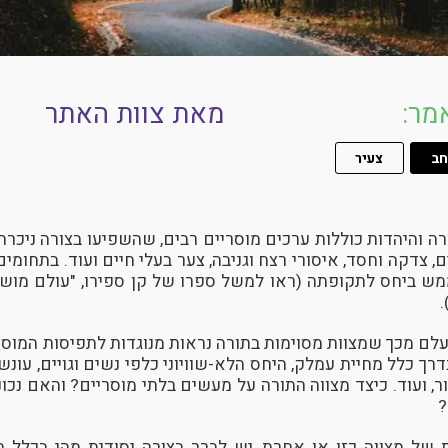
מר:
מאת צוות האתר
חב
צעיר
רה והיהדות כוללות ערכים מוסריים רבים, שהשפיעו בצורה ניכרת
ם, צדקה וחסד, איסורי רצח וגניבה, צער בעלי חיים ועוד. בתחומי
ש ביחס לתקופתה (ראו למשל ספרו של קן ספירו, "עולם מוש
.
לם מכך שמצוות מסוימות בתורה נראות מנוגדות לתפיסות המוסריו
דרך כלל מחיית עמלק, היחס הלא-שוויוני כלפי נשים וגויים, עונשי
ר, ועוד. כיצד מצווה התורה על מעשים בלתי מוסריים? והאם נכו
?
ת של מצווה כזו או אחרת, יש לברר בצורה יסודית מהי בכלל