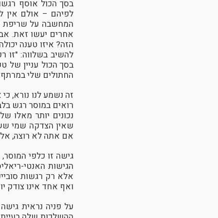
בסך הכול אוסף רגשו
לפיהם – אולם אין ל
המחשבה על שריפת חת
אחרים יעשו זאת. אבל
הזה? איזו טענה יכולה
להשיב בשלווה: "זו ר
בסך הכול עניין של ט
החתולים שלי במרתף סג
זה נשמע לנו נורא, כי
רואים במוסר רגש בלב
נכונים יותר מאלו של
שאין הצדקה שמי ששו
אם אתה לא רוצה, אל 
גישה זו כלפי המוסר, 
הגישות האנטי-ריאליס
אלא רק רגשות סובייק
ואף אחד אינו צודק יו
על פניה נראית גישה 
ההשלכות שלה בעייתיו