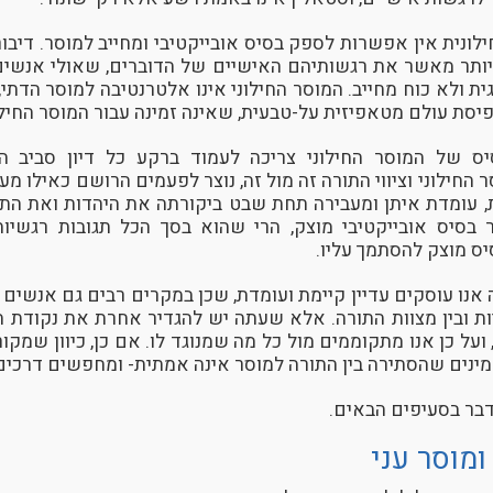
לונית אין אפשרות לספק בסיס אובייקטיבי ומחייב למוסר. דיבור
ותר מאשר את רגשותיהם האישיים של הדוברים, שאולי אנשים
ית ולא כוח מחייב. המוסר החילוני אינו אלטרנטיבה למוסר הדתי
יסת עולם מטאפיזית על-טבעית, שאינה זמינה עבור המוסר החילו
ס של המוסר החילוני צריכה לעמוד ברקע כל דיון סביב ה
חילוני וציווי התורה זה מול זה, נוצר לפעמים הרושם כאילו מ
 עומדת איתן ומעבירה תחת שבט ביקורתה את היהדות ואת התור
 בסיס אובייקטיבי מוצק, הרי שהוא בסך הכל תגובות רגשי
יס מוצק להסתמך עליו.
נו עוסקים עדיין קיימת ועומדת, שכן במקרים רבים גם אנשים 
ות ובין מצוות התורה. אלא שעתה יש להגדיר אחרת את נקודת ה
 ועל כן אנו מתקוממים מול כל מה שמנוגד לו. אם כן, כיוון שמקו
מינים שהסתירה בין התורה למוסר אינה אמתית- ומחפשים דרכים 
דבר בסעיפים הבאים.