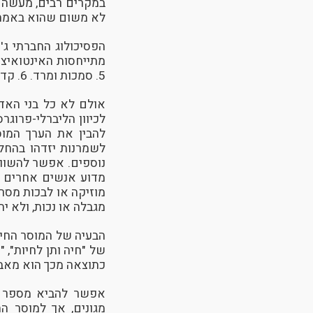
במקרים רבים, מעשה מ
לא משום שהוא באמת ב
5. סמכות ומרד. 6. קדושה וטומאה.
אולם לא כל בני האד
לכיוון הליברלי-פרוג
להבין את הערך המוס
לשמרנות יזדהו בהחל
נוספים. אפשר להשוות
מדוע אנשים אחרים מ
מוזיקה או לבכות מסר
מגבלה או נכות, ולא יתר
הבעיה של המוסר החיל
של "חיה ותן לחיות",
כתוצאה מכך הוא מאבד 
אפשר להביא מספר ד
מגונים, אך למוסר ה