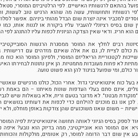
פועל בהתאם לרגשותיו האישיים. לפי הרלטיביזם המוסרי, סטאלין ו
י רגשותיו ותחושותיו, עשה מה שהוא הרגיש טוב לעשות, ו
חסדים למכביר אינה יוצרת שום הבדל מהותי ביניהם. אפשר לסלו
 שום בסיס רציונלי להעביר עליו ביקורת או לגנות אותו, כמו 
 הוא חריג. ודאי שאין הצדקה הגיונית לכפות עליו להתנהג לפי ה
יסיונות רבים לחלץ את המוסר ממסגרת הרגשות הסובייקטיביים
ת כולם לציית לו, גם את אלה שאינם מזדהים עם דרישותיו. 
שייכות לקטגוריית הריאליזם המוסרי, ולפיהן המוסר הוא כוח מ
מתיות לא פחות מעובדות מתמטיות. הן אינן נתונות לבחירתו האי
ר כולם, ומי שפועל בניגוד להן הוא פשוט טועה.
בעל כוח אינטואיטיבי גדול. אחרי הכול, כולנו מרגישים שאנשי
לים, אינם סתם בעלי העדפות שונות מאיתנו – הם באמת ר
"מנקודת מבטנו". לא מדובר בטעם וריח, אלא בשאלות שיש לגביה
. לכן אנו גם מוכנים להילחם כדי לכפות את דעותינו בנושאים 
יות – משום שאנו משוכנעים שהן צודקות באופן מוחלט, ולא יח
 לספק בסיס הגיוני לאותה תחושה אינטואיטיבית לפיה המוסר ה
 אם המוסר הוא אובייקטיבי, ממה בדיוק הוא נובע? איפה נמ
ע אין שום דבר הדומה למוסר, רק אטומים, מולקולות והכוחות 