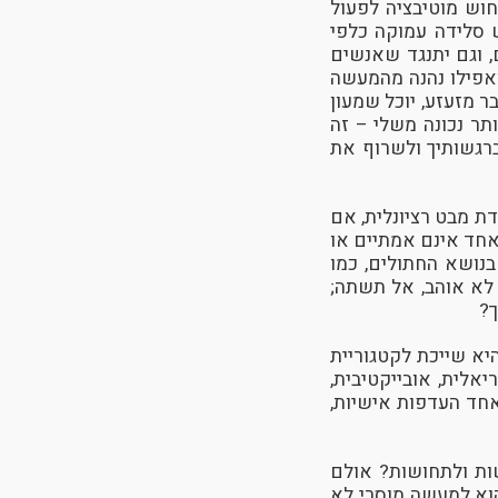
וש מוטיבציה לפעול
 סלידה עמוקה כלפי
 וגם יתנגד שאנשים
ואפילו נהנה מהמעשה
ר מזעזע, יוכל שמעון
תר נכונה משלי – זה
ברגשותיך ולשרוף את
דת מבט רציונלית, אם
אחד אינם אמתיים או
בנושא החתולים, כמו
לא אוהב, אל תשתה;
ך?
היא שייכת לקטגוריית
אלית, אובייקטיבית,
אחד העדפות אישיות,
שות ולתחושות? אולם
הוא למעשה מוסרי לא