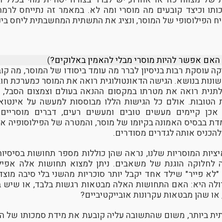
ותו וכיצד קובעים מה מוסרי ומה לא. במאמר זה נתייחס לרמה
ח הפילוסופי של המוסר, ונציג את התשתית המחשבתית ליחס בינם
האם אפשר להיות מוסרי מבלי להאמין באלוקים?
)
ה עוסקת רבות בניסיון לברר מה עומד ביסודו של המוסר, מה קו
 שונות בנושא. הגישה הדאונטולוגית רואה את המוסר כמערכת חו
תנית רואה את מטרתו במקסום ההנאה בעולם וצמצום הסבל, ו
ות הטובות. אולם כל הגישות הללו מבוססות למעשה על אינטוא
אכן קיימים מעשים טובים ומעשים רעים, דברים מוסריים 
דת בבסיס האמונה בקיומו של מוסר, והמטרה של הפילוסופיה אי
להכניס אותה לגדרים מסודרים.
ציות המוסריות שלנו, נראה שהן כוללות מספר תחושות בסיסיות
ה לחלוקה הוגנת של משאבים. ניתן למצוא תחושות אלה אפילו
"לא פייר" שילד אחד יקבל יותר סוכריות מהשני בלי סיבה מוצד
לה היא: האם התחושות האלה מבטאות רגשות בלבד, או שיש ב
 או שהן מבטאות עקרונות אובייקטיביים?
ית ביותר, משום שהתשובה עליה קובעת את מידת סמכותו של המ