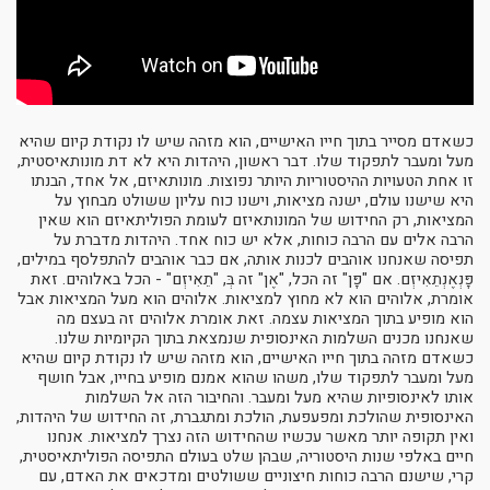
כשאדם מסייר בתוך חייו האישיים, הוא מזהה שיש לו נקודת קיום שהיא
מעל ומעבר לתפקוד שלו. דבר ראשון, היהדות היא לא דת מונותאיסטית,
זו אחת הטעויות ההיסטוריות היותר נפוצות. מונותאיזם, אל אחד, הבנתו
היא שישנו עולם, ישנה מציאות, וישנו כוח עליון ששולט מבחוץ על
המציאות, רק החידוש של המונותאיזם לעומת הפוליתאיזם הוא שאין
הרבה אלים עם הרבה כוחות, אלא יש כוח אחד. היהדות מדברת על
תפיסה שאנחנו אוהבים לכנות אותה, אם כבר אוהבים להתפלסף במילים,
פָּנְאֶנְתֵאִיזְם. אם "פָּן" זה הכל, "אֶן" זה בְּ, "תֵאִיזְם" - הכל באלוהים. זאת
אומרת, אלוהים הוא לא מחוץ למציאות. אלוהים הוא מעל המציאות אבל
הוא מופיע בתוך המציאות עצמה. זאת אומרת אלוהים זה בעצם מה
שאנחנו מכנים השלמות האינסופית שנמצאת בתוך הקיומיות שלנו.
כשאדם מזהה בתוך חייו האישיים, הוא מזהה שיש לו נקודת קיום שהיא
מעל ומעבר לתפקוד שלו, משהו שהוא אמנם מופיע בחייו, אבל חושף
אותו לאינסופיות שהיא מעל ומעבר. והחיבור הזה אל השלמות
האינסופית שהולכת ומפעפעת, הולכת ומתגברת, זה החידוש של היהדות,
ואין תקופה יותר מאשר עכשיו שהחידוש הזה נצרך למציאות. אנחנו
חיים באלפי שנות היסטוריה, שבהן שלט בעולם התפיסה הפוליתאיסטית,
קרי, שישנם הרבה כוחות חיצוניים ששולטים ומדכאים את האדם, עם