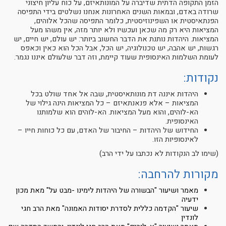
הזמן התקופה הדתית שדיברה על המונותאיזם, על כוח עליון חיצוני
שרודה באדם, ובמאות השנים האחרונות אנחנו נשלטים בידי התפיסה
הפנתאיסטית או השפינוזיסטית, כלומר התפיסה שהכל אלוהים,
המציאות היא רק מה שכאן ועכשיו ולא יותר מזה, אין משהו מעל
המציאות. היהדות נותנת את הדבר החשוב ביותר: יש עולם, יש חיים, יש
רגשות, יש אהבה, יש טכנולוגיה, יש הכל, אבל הכל הוא כאין וכאפס
לעומת השלמות האינסופית שעוד קיימת, וזה דבר שלעולם איננו נגמר.
נקודות:
היהדות איננה דת מונותאיסטית, שבה אל אחד שולט בכל
המציאות – אלא פנאנתאיזם – כל המציאות הינה גילוי של
הא-לוהים, והוא מעל המציאות. הא-לוהים הוא שלמותנו
האינסופית.
החידוש של היהדות – החיבור של האדם, עם כל כוחות חייו –
לאינסופיות הזו.
(שימו לב הנקודות לא נכתבו על ידי הרב)
מקורות להרחבה:
מאמר ושיעור "הבשורה של היהדות לימינו -מבט על" מאת מכון
ידעיה
שיעור "הקדמה כללית לסדרת יסודות האמונה" מאת הרב חגי
לונדין