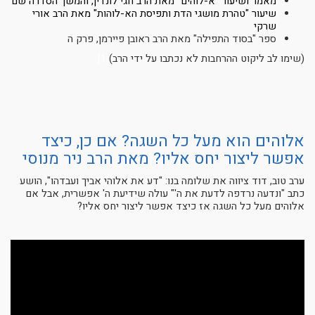
מאמר ושיעור "א-לוהים" מאת הרב חגי לונדין, והמשך הסדרה שם
שיעור "טהרת מושגי הדת ותפיסת הא-לוהות" מאת הרב אורי
שרקי
ספר "בסוד התפילה" מאת הרב ראובן פיירמן, פרק ה
(שימו לב ליקוט ההרחבות לא נכתבו על ידי הרב)
[1]
אלוהים הוא מעל כל השגה? אם כן, כיצד
אפשר ליצור יחס אליו? מאת הרב ניר מנוסי
ערב טוב, דוד ציווה את שלומה בנו: "דע את אלוהי אביך ועבדהו", הושע
כתב "ונדעה נרדפה לדעת את ה'" עולה שידיעת ה' אפשרית, אבל אם
אלוהים מעל כל השגה אז כיצד אפשר ליצור יחס אליו?