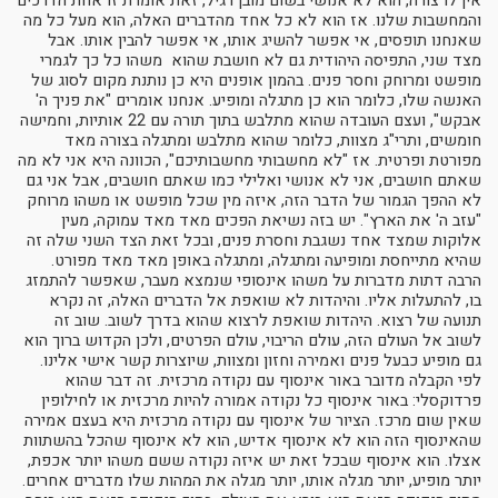
אין לו צורה, הוא לא אנושי בשום מובן רגיל, זאת אומרת זו אחת הדרכים
והמחשבות שלנו. אז הוא לא כל אחד מהדברים האלה, הוא מעל כל מה
שאנחנו תופסים, אי אפשר להשיג אותו, אי אפשר להבין אותו. אבל
מצד שני, התפיסה היהודית גם לא חושבת שהוא משהו כל כך לגמרי
מופשט ומרוחק וחסר פנים. בהמון אופנים היא כן נותנת מקום לסוג של
האנשה שלו, כלומר הוא כן מתגלה ומופיע. אנחנו אומרים "את פניך ה'
אבקש", ועצם העובדה שהוא מתלבש בתוך תורה עם 22 אותיות, וחמישה
חומשים, ותרי"ג מצוות, כלומר שהוא מתלבש ומתגלה בצורה מאד
מפורטת ופרטית. אז "לא מחשבותי מחשבותיכם", הכוונה היא אני לא מה
שאתם חושבים, אני לא אנושי ואלילי כמו שאתם חושבים, אבל אני גם
לא ההפך הגמור של הדבר הזה, איזה מין שכל מופשט או משהו מרוחק
"עזב ה' את הארץ". יש בזה נשיאת הפכים מאד מאד עמוקה, מעין
אלוקות שמצד אחד נשגבת וחסרת פנים, ובכל זאת הצד השני שלה זה
שהיא מתייחסת ומופיעה ומתגלה, ומתגלה באופן מאד מאד מפורט.
הרבה דתות מדברות על משהו אינסופי שנמצא מעבר, שאפשר להתמזג
בו, להתעלות אליו. והיהדות לא שואפת אל הדברים האלה, זה נקרא
תנועה של רצוא. היהדות שואפת לרצוא שהוא בדרך לשוב. שוב זה
לשוב אל העולם הזה, עולם הריבוי, עולם הפרטים, ולכן הקדוש ברוך הוא
גם מופיע כבעל פנים ואמירה וחזון ומצוות, שיוצרות קשר אישי אלינו.
לפי הקבלה מדובר באור אינסוף עם נקודה מרכזית. זה דבר שהוא
פרדוקסלי: באור אינסוף כל נקודה אמורה להיות מרכזית או לחילופין
שאין שום מרכז. הציור של אינסוף עם נקודה מרכזית היא בעצם אמירה
שהאינסוף הזה הוא לא אינסוף אדיש, הוא לא אינסוף שהכל בהשתוות
אצלו. הוא אינסוף שבכל זאת יש איזה נקודה ששם משהו יותר אכפת,
יותר מופיע, יותר מגלה אותו, יותר מגלה את המהות שלו מדברים אחרים.