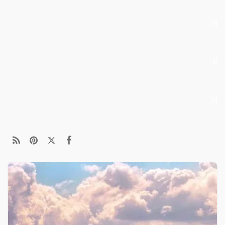
[3]
[4]
[5]