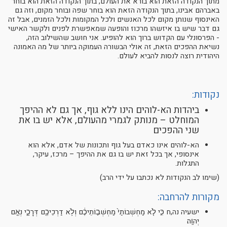
מתוך הנקודה הזאת הוא בורא את העולם, בתוך הנקודה הזאת הוא בוחר
באברהם אבינו, בתוך הנקודה הזאת הוא בוחר שפה ובוחר מקום, וזה גם
האינסוף שנותן מקום לכל האנשים ולכל המקומות ולכל הזמנים, אבל זה
גם דבר שיש בו איזשהו מרכוז והופעה שמאפשרת לפנים ולקשר האישי
- הפרסונלי עם הקדוש ברוך הוא להופיע. אני חושב שהשילוב הזה,
נשיאת ההפכים הזאת, זה אולי הבשורה העמוקה ביותר של מה האמונה
היהודית רוצה לנסות להביא לעולם.
נקודות:
ביהדות הא-לוהים הינו ללא גוף, אך גם לא ההיפך
המוחלט – מנותק לגמרי מהעולם, אלא יש בו את
שני ההפכים
הא-לוהים אינו כאדם בעל גוף ותכונות של אדם, אלא הוא
אינסופי, אך בכל זאת יש בו גם את ההיפך – מרכז, עיקר,
התגלות.
(שימו לב הנקודות לא נכתבו על ידי הרב)
מקורות להרחבה:
ישעיה נה,ח כִּ֣י לֹ֤א מַחְשְׁבוֹתַי֙ מַחְשְׁב֣וֹתֵיכֶ֔ם וְלֹ֥א דַרְכֵיכֶ֖ם דְּרָכָ֑י נְאֻ֖ם
יְהוָֽה׃