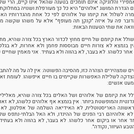
אמפירי והלוגיקה אינם תומכים בטענה שהאל אינו קיים, הרי שלט
צם הגדרת המושג "אלוהים" היא כל כך מעורפלת ושנויה במחלוקת, 
יומרה לשלול את קיומו של אלוהים לפי כל אחת מהגדרותיו הא
דובר פה על איזה "קנקן תה מעופף" אלא על משהו שקשה מא
ואה את שתי הטענות הבאות:
 שולל את קיומם של חיים מחוץ לכדור הארץ בכל צורה שהיא, מח
ן בנמצא לא צורות חיים מבוססות פחמן ולא אחרות, לא בגלקס
חר כלשהו. לא בעבר, לא בהווה ולא בעתיד. אני מאמין שחיים ק
 שמצהירים הצהרה כזו, מהסיבה הפשוטה: אין לה על מה להתבסס
 הצדקה לשלילת האפשרות שקיימים בו חיים איפשהו. לעומת ז
מעט אנשים:
לל את קיומם של אלוהים ושל האלים בכל צורה שהיא, מאלילי מ
נטית והמופשטת ביותר. אין בנמצא אף אלוהים כלשהו, לא זאוס 
אשונה האריסטוטלית, לא האידיאה השלמה של אפלטון, לא 
 לא אלוהיהם רבי הפנים של ההינדו, ולא האל הבלתי-נתפס של י
ד אחר או ביקום אחר כלשהו. לא בעבר, לא בהווה ולא בעתיד
בע העיוור, נקודה".