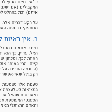
ש"אין חיים מחוץ לכד
המקבילים (אם ישנם 
איתם), יכול בהחלט לט
על רקע דברים אלה, א
מסתפקים בטענה האפיס
ב. אין ראיות 
נניח שאתאיסט מקבל א
האל. עדיין, כך הוא 
ראיות לכך. ומכיוון 
קיים. הרי באותו אופ
(הדוגמה החביבה על א
רק בגלל שאי-אפשר לה
טענות אלו נשמעות ס
במציאות כשלעצמה אלא
תיאורטית שהאל אכן ק
הספגטי המעופפת אכן 
והאדם הרציונלי מאמי