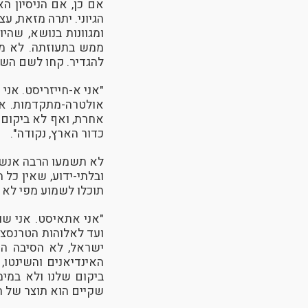
אם כן, אם הניסיון ה
הגיוני. יתרה מזאת, ע
ומגוונות בנושא, שה
ממש בתעוזתה. לא מ
להגדיר. קחו לשם השו
"אני א-חייזריסט. אני
אולטרה-מתקדמות. אי
אחרת, ואף לא ביקום א
כדור הארץ, נקודה".
לא תשמעו הרבה אנשים
ובלתי-ידוע, שאין כל
תוכלו לשמוע מפי לא 
"אני אתאיסט. אני שו
ועד לאלוהות הטרנסצנד
ישראל, לא הסיבה הר
האינדיאנים והשינטו,
ביקום שלנו ולא במימ
שקיים הוא תוצר של הט