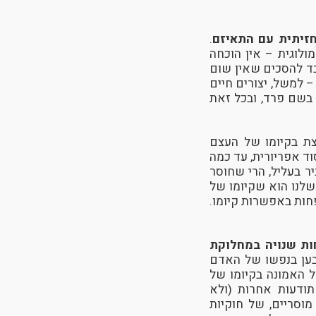
חזיתית עם התאיזם
.
ולוגית – אין הוכחה
בד להסכים שאין שום
 למשל, יצורים חיים
י 4,000 שנה חי סנדלר ג'ינג'י בשם פרד, ובכל זאת
ת בקיומו של העצם
ד אפריורית, עד כמה
ר בעליל, הרי שחוסר
שלנו הוא שקיומו של
פחות באפשרות קיומו.
חות שנויה במחלוקת
בען בנפשו של האדם
ל האמונה בקיומו של
תודעות אחרות (ולא
וסריים, של חוקיות