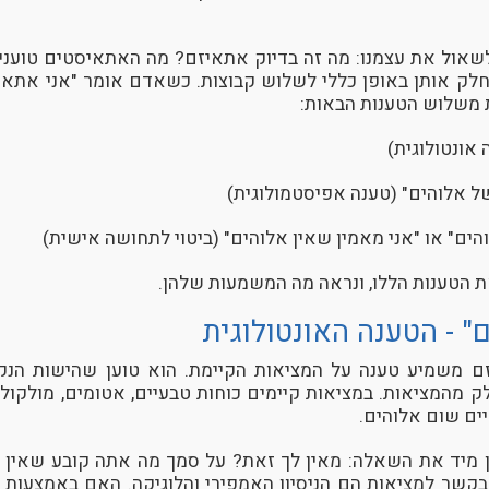
שאול את עצמנו: מה זה בדיוק אתאיזם? מה האתאיסטים טוענים
לק אותן באופן כללי לשלוש קבוצות. כשאדם אומר "אני אתאי
 משלוש הטענות הבאות:
 אונטולוגית)
 של אלוהים" (טענה אפיסטמולוגית)
והים" או "אני מאמין שאין אלוהים" (ביטוי לתחושה אישית)
ת הטענות הללו, ונראה מה המשמעות שלהן.
ם" - הטענה האונטולוגית
זם משמיע טענה על המציאות הקיימת. הוא טוען שהישות הנקר
ק מהמציאות. במציאות קיימים כוחות טבעיים, אטומים, מולקולו
ים שום אלוהים.
ן מיד את השאלה: מאין לך זאת? על סמך מה אתה קובע שאין 
בקשר למציאות הם הניסיון האמפירי והלוגיקה. האם באמצעות 