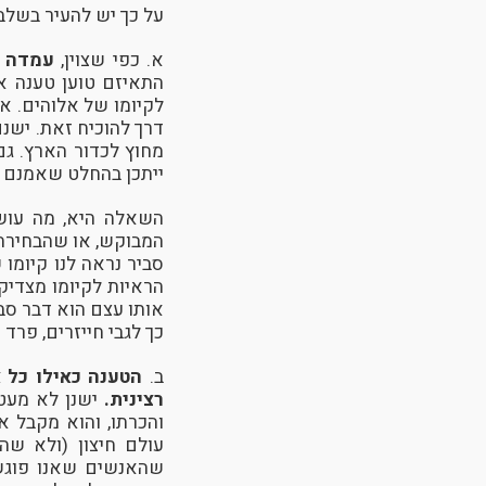
על כך יש להעיר בשלב
א. כפי שצוין,
עמדה ז
התאיזם טוען טענה או
לקיומו של אלוהים. א
דרך להוכיח זאת. ישנ
ייתכן בהחלט שאמנם 
השאלה היא, מה עוש
המבוקש, או שהבחירה 
סביר נראה לנו קיומו
הראיות לקיומו מצדיק
אותו עצם הוא דבר סבי
כך לגבי חייזרים, פרד ה
ב.
הטענה כאילו כל 
רצינית.
ישנן לא מעט 
והכרתו, והוא מקבל א
עולם חיצון (ולא שה
שהאנשים שאנו פוגשי