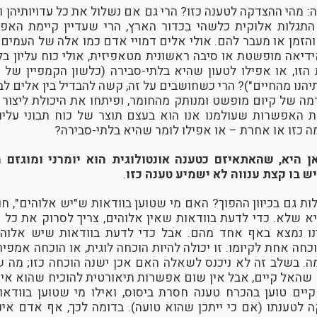
מהי ההצדקה לטענה כזו? הרי גם אם נשלול את כל עדויותיהן ו
גלות אלוקית כלשהי בכדור הארץ, הרי שעדיין קיימת האפ
הזמן או מעבר להם. אולי אלים דמויי אדם כמו אלה של העמים ה
אידיאה מופשטת או סיבה ראשונית מטאפיזית, אולי כוח עליון ב
ו, או אפילו לטעון שהיא בלתי-סבירה (כלשון הקמפיין של דו
יהנו מהחיים")? הרי כשחושבים על זה, קשה להבדיל בין אלים לבין
מה של קיום מופשט ומנותק מהחומר, ופיתחו את היכולת ליצור 
 האפשרות שעולמנו אנו הוא בעצם תוצר של כוח תבוני עליון
ה כזו או אחרת – או אפילו לומר שהיא בלתי-סבירה?
 היא, שהאתאיזם כטענה אונטולוגית הוא יומרני ומוגזם מ
ש בו קצת ענווה לא ישמיע טענה כזו
.
ות גם בכיוון ההפוך? האם מי שטוען בוודאות ש"יש אלוהים", ח
 שלא. כדי לדעת בוודאות שאין אלוהים, צריך לסרוק את כל 
נו נמצא באף אחד מהם. אבל כדי לדעת בוודאות שיש אלוהים,
חה אחת לקיומו. זו יכולה להיות הוכחה לוגית, או הוכחה אמפי
מה. בשלב זה לא ניכנס לשאלה האם אכן ישנה הוכחה כזו; מה 
 שהאל קיים, אבל אין שום אפשרות תיאורטית להוכיח שהוא אינו 
יים טוען בהכרח טענה חסרת ביסוס, ואילו מי שטוען בוודאו
לטענתו (אם כי ייתכן שהוא טועה). בדומה לכך, אף אדם אינו 