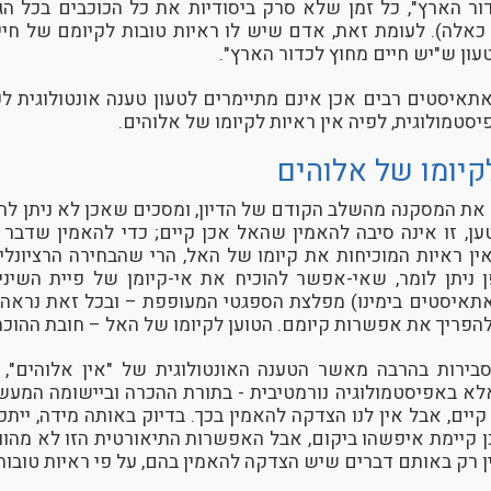
ור הארץ", כל זמן שלא סרק ביסודיות את כל הכוכבים בכל הג
כאלה). לעומת זאת, אדם שיש לו ראיות טובות לקיומם של חיי
עון ש"יש חיים מחוץ לכדור הארץ".
תאיסטים רבים אכן אינם מתיימרים לטעון טענה אונטולוגית לפ
טמולוגית, לפיה אין ראיות לקיומו של אלוהים.
לקיומו של אלוהים
ת המסקנה מהשלב הקודם של הדיון, ומסכים שאכן לא ניתן להו
יטען, זו אינה סיבה להאמין שהאל אכן קיים; כדי להאמין שדבר 
שאין ראיות המוכיחות את קיומו של האל, הרי שהבחירה הרציונלי
ן ניתן לומר, שאי-אפשר להוכיח את אי-קיומן של פיית השיני
תאיסטים בימינו) מפלצת הספגטי המעופפת – ובכל זאת נראה ל
פריך את אפשרות קיומם. הטוען לקיומו של האל – חובת ההוכחה
בירות בהרבה מאשר הטענה האונטולוגית של "אין אלוהים", ש
 באפיסטמולוגיה נורמטיבית - בתורת ההכרה וביישומה המעשי. 
יים, אבל אין לנו הצדקה להאמין בכך. בדיוק באותה מידה, יית
קיימת איפשהו ביקום, אבל האפשרות התיאורטית הזו לא מהוו
ן רק באותם דברים שיש הצדקה להאמין בהם, על פי ראיות טובות