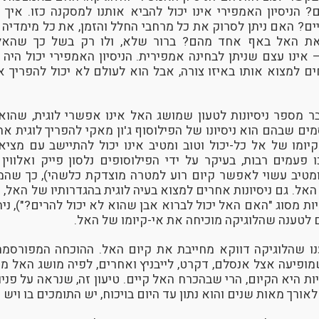
 הניסיון האמפירי אינו יכול להביא אותנו למסקנה כזו. איך
ים? האם ניתן לסרוק את כל מרחבי החלל והזמן, את כל מימדיה 
את האל באף אחד מהם? ברור שלא, ולו רק בשל כך שהאל
 אינו עצם שניתן לבחינה אמפירית. הניסיון האמפירי יכול היה 
חים למצוא אותו באיזו צורה, אבל הוא לעולם לא יכול להפריך א
עבר מספר ניסיונות לטעון שמושג האל אינו אפשרי לוגית, שהוא
ים שבהם הוא ניסיונו של הפילוסוף ג'ון מאקי להפריך לוגית א
קיומו של אל כל-יכול וטוב ומטיב אינו יכול להתיישב עם מצי
 פעמים רבות, בעיקר על ידי הפילוסופים נלסון פייק ואלווין
מטיב עשוי לאפשר קיום רוע למטרה מוצדקת כלשהי), כך שהמה
האל. גם ניסיונות אחרים למצוא בעיה לוגית בהגדרותיו של האל, 
ות מסוג "האם האל יכול לברוא אבן שהוא לא יכול להרים?"), נ
ם לטענה שהלוגיקה מוכיחה את אי-קיומו של האל.
נו שהלוגיקה דווקא מחייבת את קיום האל. ההוכחה המפורסמת 
מופיעה אצל אנסלם, דקרט, לייבניץ ואחרים, לפיה מושג האל מכ
ת היא הקיום, הרי שבהכרח האל קיים. טיעון זה, שנראה על פני
אורך מאות שנים והוא נתון עד היום בויכוח, יש התומכים בו ויש 