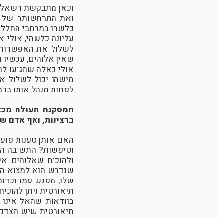
וכאן מתבקשת השאלה: 
ואת התרחשותה של הת
כלשהו במרחבי החלל ו
עליונה כלשהי, אולי 
לשלול את האפשרות הז
שאין אלוהים, עכשיו ת
אולי כאלה שהגיעו לר
מישהו יכול לשלול את
לפחות מנהל אותו ברמ
המסקנה העולה מכאן
ברצינות, ואף אדם שי
האם אותן טענות פועל
וטיפשות? התשובה היא
ולהוכיח שאלוהים אי
שנדרש הוא למצוא הוכ
שלו, מפגש עמו וכדו
תיאורטית ניתן להוכיח
בוודאות שהאל אינו ק
תיאורטית שיש הצדקה 