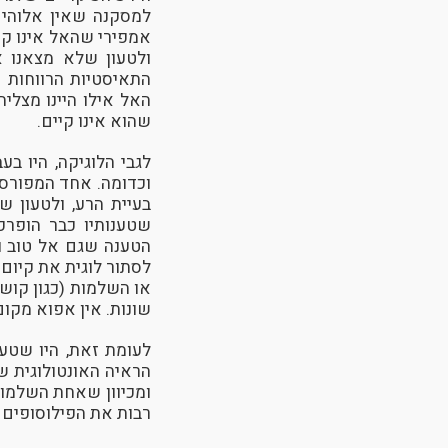
למסקנה שאין אלוהים?
אמפירי שהאל אינו קי
ולטעון שלא מצאנו 
התאיסטיות הרווחות –
האל אילו היינו מצלי
שהוא אינו קיים.
לגבי הלוגיקה, היו ב
וכדומה. אחד המפורסמ
בעיית הרע, ולטעון ש
שטענותיו כבר הופרכו
הטענה שגם אל טוב ו
לסתור לוגית את קיום 
או השלמות (כגון קושי
שונות. אין אפוא מקו
לעומת זאת, היו שטע
הראיה האונטולוגית ש
ומכיוון שאחת השלמויו
רבות את הפילוסופים ל