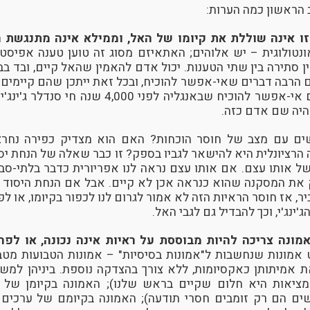
 הראשון כמה הערות:
ו אינה שוללת את קיומו של האל, וממילא אינה מתנגשת 
נטולוגית – יש אלוהים; האתאיזם מסוג זה טוען טענה אפיסטמ
ין סתירה בין שתי הטענות. יכול אדם להאמין שהאל קיים, ובד ב
ם הרבה דברים שאי-אפשר להוכיח, ובכל זאת ייתכן שהם קיימים –
מחוץ לכדור הארץ. גם אי-אפשר להוכיח שבאנגליה לפנ
היה שם אדם כזה.
ים עם מצב של חוסר הוכחות? האם הוא מצדיק כפירה נחרצ
הרציונלית היא להישאר לגביו בספק? זו כבר שאלה של הנחת יסו
 של אותו עצם. אם אותו עצם נראה לנו אפריורית כדבר בלתי-סבי
 את המסקנה שהוא כנראה אכן לא קיים. אבל אם הנחת היסוד 
ר, אז חוסר הראיות הזה לא אמור לגרום לנו לכפור בקיומו, או ל
ג'ינג'י, וכך להבדיל גם לגבי האל.
אמונה צריכה להיות מבוססת על ראיות אינה נכונה, או לפ
אמונות שנחשבות ל"אמונות בסיסיות" – אמונות הטבועות מט
ת אמיתותן כאקסיומות, ללא צורך בהצדקה נוספת. ביניהן למש
מציאות היא חלום שקיים בראש שלנו); האמונה בקיומן של 
ם הם רק זומבים חסרי תודעה); האמונה בקיומם של ערכים מ