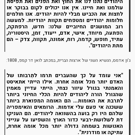
היהודים נתנו לנו את החוץ ואת הפנים ואת תפיסת
עולמנו ואת חיינו. אין אנו יכולים לקום בבוקר או
לחצות את הכביש מבלי להיות יהודים. אנו חולמים
חלומות יהודיים ומטפחים תקוות יהודיות. למעשה
רוב המושגים החיוביים שלנו: חדש, הרפתקה,
הפתעה, מיוחד, אישי, אדם, ייעוד, זמן, היסטוריה,
עתיד, חופש, קדמה, רוח, אמונה, תקווה, צדק – הם
מתת היהודים".
ג'ון אדמס, הנשיא השני של ארצות הברית, במכתב לואן דר קמפ, 1808:
"אני עומד על כך שהעברים תרמו לתִרבותו של
האדם יותר מכל אומה אחרת. אילו הייתי אתאיסט
והאמנתי בגורל עיוור נצחי, הייתי עדיין מאמין
שהגורל הורה ליהודים להיות הכלי החיוני ביותר
לתרבת את האומות... הם האומה המפוארת ביותר
ששכנה אי פעם עלי אדמות. הרומאים והאימפריה
שלהם היו רק בועה בהשוואה ליהודים. הם העניקו
דת לשלושת-רבעי כדור הארץ והשפיעו על ענייני
האנושות בשמחה גדולה יותר מכל אומה אחרת,
עתיקה או מודרנית".