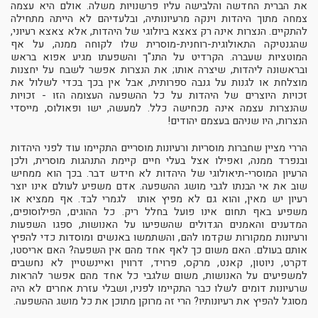
את הברית החדשה והלבישה עליו פרשנויות משלה. אולם היא עצמה
צמחה מתוך היהדות וינקה מרעיונותיה, ובלעדיהם לא הייתה מתחילה
להתקיים. הנצרות אינה רק צאצא ביולוגי של היהדות, אלא צאצא רעיוני,
שהגנטיקה התאולוגית-רוחנית-מוסרית שלו לקוחה ממנה, על אף
המוטציות שעברה. הקרדיט על התנ"ך והשפעתו מגיע אפוא בראש
ובראשונה ליהדות, שיצרה אותו; את הנצרות אפשר לשבח על יחצנות
מוצלחת או לגנות על גנבה ספרותית, אבל אין בכך בכדי לשלול את
זכויות היוצרים של היהדות על כל ההשפעה העצומה הזו - זכויות
שהנצרות עצמה אינה מכחישה כלל. למעשה, ישו ופאולוס, מייסדי
הנצרות, היו שניהם בעצמם יהודים!
הררי מציין שחברות מוסריות ורעיונות מוסריים התקיימו עוד לפני היהדות
ובנפרד ממנה, ואפילו אצל בעלי חיים קיימת התנהגות מוסרית, ולכן
הרעיון המוסרי-תיאולוגי של היהדות לא חידש דבר. בכך הוא ממחיש
שוב את אי הבנתו לגבי מושג ההשפעה. אדם משפיע לעולם אינו יוצר
רעיון יש מאין, והוא גם לא מפיץ אותו לגמרי לבד. אף ממציא או
משפיע באף תחום אינו פועל בחלל ריק. כל ההוגים, הפילוסופים,
המדענים והאמנים הגדולים שהשפיעו על האנושות, ספגו השפעות
ורעיונות ממקורות שקדמו להם, והשתמשו באנשים ומוסדות כדי להפיץ
אותם בעולם. האם משום כך לאף אחד מהם אין השפעה? האם אריסטו,
דקרט, ניוטון, קאנט, מרקס, פרויד, דרווין ואיינשטיין לא נחשבים
למשפיעים על האנושות, משום שלגבי כל אחד מהם אפשר להראות
שרעיונות דומים לשלו כבר התקיימו לפניו, ושבלי עזרת אחרים לא היה
מסוגל להפיץ את רעיונותיו? הרי זה מרוקן מתוכן את כל מושג ההשפעה.