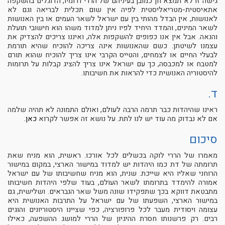
גישה זו לא תמצא חן כמובן בעיניהם של הררי ודומיו, הדוגלים בהשקפה
אתאיסטית-מטריאליסטית לפיה אין שום תכלית לבריאה וגם לא
לאנושות, אין הבדל מהותי בין עם ישראל לשאר העמים או בין האנושות
לשאר המינים, והמדד היחיד לפיו ניתן למדוד משהו הוא חישובי תועלת
והנאה. אבל אין אנו כפופים להשקפות אלה, ואיננו צריכים להצדיק את
עצמנו לשיטתן. כשם שהאנושות אינה צריכה להוכיח שהיא תורמת
לבעלי החיים או לצמחים, והטייס הקרבי אינו צריך להוכיח שהוא תורם
למטבח או למכבסה, כך עם ישראל אינו צריך להציג קבלות על תרומות
להיסטוריה האנושית כדי להראות את חשיבותו.
ד.
ראינו שהיהדות כבר תרמה הרבה לעולם, ואולם התמונה לא תהיה שלמה
אם לא נבדוק מה עוד יש לנו לתת. על נושא זה אפשר לקרוא
כאן.
סיכום
מאמרו של הררי לוקה בכשלים לכל אורכו. ראשית, הוא מניח שאת
תרומתה של דת כמו היהדות יש למדוד במישור הארצי, במקום במישור
הרוחני שאליו היא שייכת. שנית, הוא מניח שחשיבותו של עם ישראל
אמורה להימדד בתרומתו לשאר העולם, בעוד שלפי היהדות חשיבותו
מתבטאת דווקא בכך שתפקידו שונה משל שאר הנבראים. ושלישית, גם
במישור הארצי, השפעתו של עם ישראל על התרבות האנושית היא
עצומה ויסודית מעבר לכל פרופורציה, כפי שציינו היסטוריונים והוגים
רבים. רק פרשנותו חסרת ההיגיון של הררי למושג ההשפעה, כאילו