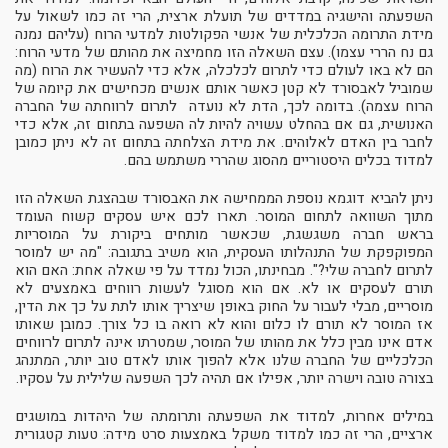
השפעתה והישגיה במדדים של תועלת ארצית, הרי זה כמו לשאול על
מידת התרומה הכלכלית של אנשי הפקולטות למדעי הרוח (עליהם נמנה
גם נח הררי עצמו). עצם השאלה הזו מחמיצה את מהותם של מדעי הרוח:
הם לא באו לעולם כדי לתרום לכלכלה, אלא כדי להעשיר את הרוח (מה
שמוביל לאבסורד לא קטן כאשר אותם אנשים מכחישים את קיומה של
הרוח עצמה). בדומה לכך, הדת לא נועדה לתרום לרווחתה של החברה
האנושית, גם אם בהחלט עשויה להיות לה השפעה בתחום זה, אלא כדי
לחבר בין האדם לאלוהים. את מידת הצלחתה בתחום זה לא ניתן כמובן
למדוד בכלים היסטוריים מהסוג שהררי משתמש בהם.
ניתן להביא דוגמא נוספת הממחישה את האבסורד שבהצגת השאלה הזו
מתוך השוואה לתחום המוסר. תארו לכם איש עסקים קשוח העומד
בראש חברה משגשגת, שכאשר מותחים ביקורת על המוסריות
המפוקפקת של התנהלותו העסקית, הוא משיב בתגובה: "מה יש למוסר
לתרום לחברה שלי?". מבחינתו, הכול נמדד על פי שאלה אחת: האם הוא
תורם לעסקים או לא. אם הוא מסוגל לעשות רווחים באמצעים לא
מוסריים, מבלי לעבור על החוק באופן שיצריך אותו לתת על כך את הדין,
אז המוסר לא תורם לו כלום והוא לא רואה בו כל צורך. כמובן שאותו
אדם אינו מבין כלל את מהותו של המוסר, שמטרתו אינה לתרום לרווחים
הכלכליים של החברה שלנו אלא להפוך אותו לאדם טוב יותר, המתנהג
בצורה טובה וישרה יותר, אפילו אם תהיה לכך השפעה שלילית על עסקיו.
במילים אחרות, למדוד את השפעתה ותרומתה של היהדות במושגים
ארציים, הרי זה כמו למדוד משקל באמצעות סרט מידה: טעות קטגורית