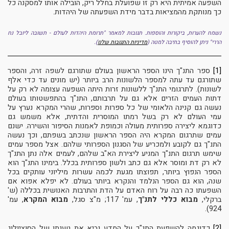
השפעה אמיתית היא רק זו שפועלת בחלל ריק, הובילה אותו למסקנה כל
כך מנותקת מהמציאות בדבר מידת השפעתה של היהדות.
נשמח להערות, ביקורות והוספות. תגובות למאמר "תרומת היהדות לעולם - תשובה ליובל נח
הררי" ניתן להוסיף בתיבה למטה
(
מדיניות התגובות שלנו
).
[1]
ספר התנ"ך הינו הספר הראשון בעולם שתורגם לשפה זרה, והספר
שתורגם עד עתה למספר הלשונות הרב ביותר (יש מונים עד כדי אלף
לשונות). לתרגומי התנ"ך ללשונות זרות היתה השפעה עצומה לא רק על
דתות העמים הזרים אלא גם על תרבותם, התנ"ך בהתפשטותו בעולם
נעשה גם קנינה הלאומי של כל ספרות וספרות, שהרי המקרא נערץ על
עמי העולם לא רק בשל רמתו המוסרית והדתית, אלא משמש גם
כדוגמא ליצירה ספרותית מעולה וכמופת לאמנות הסיפור והשירה. ישנם
עמים שתרגום המקרא היה הספר הראשון שנכתב בשפתם, וכך נעשה
התנ"ך גם לקובע ולמכריע של הסגנון הספרותי שלהם. אצל מספר עמים
שימש תרגום התנ"ך המניע ליצירת הא"ב שלהם, לעמים אלה נתן התנ"ך
לא רק דת ומוסר אלא גם כתב ולשון ספרותית בכלל. בימינו התנ"ך הוא
הספר הנפוץ ביותר, תפוצתו מגעת לכמה עשרות מיליוני עותקים בכל
שנה, הוא גם הספר הנלמד והנקרא ביותר בעולם. לא יפלא אפוא אם
השפעתו כה רבה על רוח האדם על הדת והתרבות האנושית בכללה (ש'
ברקלי,
מבוא כללי לתנ"ך
, עמ' 117; מ"צ סגל,
מבוא המקרא
, עמ'
924).
[2]
כדוגמה להשפעת התנ"ך על המדע נביא את טענתו של הסוציולוג