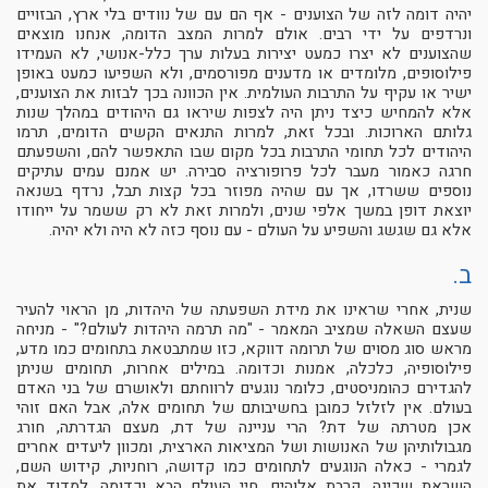
יהיה דומה לזה של הצוענים - אף הם עם של נוודים בלי ארץ, הבזויים
ונרדפים על ידי רבים. אולם למרות המצב הדומה, אנחנו מוצאים
שהצוענים לא יצרו כמעט יצירות בעלות ערך כלל-אנושי, לא העמידו
פילוסופים, מלומדים או מדענים מפורסמים, ולא השפיעו כמעט באופן
ישיר או עקיף על התרבות העולמית. אין הכוונה בכך לבזות את הצוענים,
אלא להמחיש כיצד ניתן היה לצפות שיראו גם היהודים במהלך שנות
גלותם הארוכות. ובכל זאת, למרות התנאים הקשים הדומים, תרמו
היהודים לכל תחומי התרבות בכל מקום שבו התאפשר להם, והשפעתם
חרגה כאמור מעבר לכל פרופורציה סבירה. יש אמנם עמים עתיקים
נוספים ששרדו, אך עם שהיה מפוזר בכל קצות תבל, נרדף בשנאה
יוצאת דופן במשך אלפי שנים, ולמרות זאת לא רק ששמר על ייחודו
אלא גם שגשג והשפיע על העולם - עם נוסף כזה לא היה ולא יהיה.
ב.
שנית, אחרי שראינו את מידת השפעתה של היהדות, מן הראוי להעיר
שעצם השאלה שמציב המאמר - "מה תרמה היהדות לעולם?" - מניחה
מראש סוג מסוים של תרומה דווקא, כזו שמתבטאת בתחומים כמו מדע,
פילוסופיה, כלכלה, אמנות וכדומה. במילים אחרות, תחומים שניתן
להגדירם כהומניסטים, כלומר נוגעים לרווחתם ולאושרם של בני האדם
בעולם. אין לזלזל כמובן בחשיבותם של תחומים אלה, אבל האם זוהי
אכן מטרתה של דת? הרי עניינה של דת, מעצם הגדרתה, חורג
מגבולותיהן של האנושות ושל המציאות הארצית, ומכוון ליעדים אחרים
לגמרי - כאלה הנוגעים לתחומים כמו קדושה, רוחניות, קידוש השם,
השראת שכינה, קרבת אלוהים, חיי העולם הבא וכדומה. למדוד את