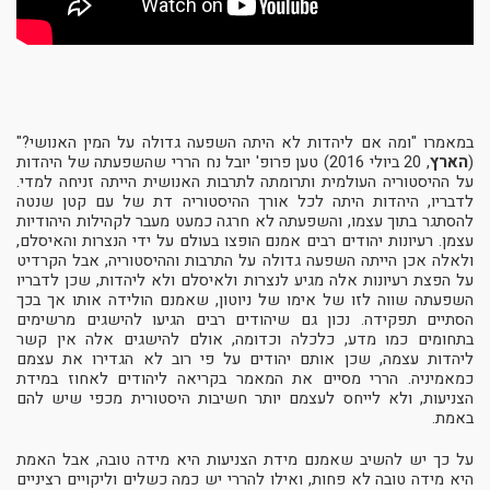
במאמרו "ומה אם ליהדות לא היתה השפעה גדולה על המין האנושי?"
(
הארץ
, 20 ביולי 2016) טען פרופ' יובל נח הררי שהשפעתה של היהדות
על ההיסטוריה העולמית ותרומתה לתרבות האנושית הייתה זניחה למדי.
לדבריו, היהדות היתה לכל אורך ההיסטוריה דת של עם קטן שנטה
להסתגר בתוך עצמו, והשפעתה לא חרגה כמעט מעבר לקהילות היהודיות
עצמן. רעיונות יהודים רבים אמנם הופצו בעולם על ידי הנצרות והאיסלם,
ולאלה אכן הייתה השפעה גדולה על התרבות וההיסטוריה, אבל הקרדיט
על הפצת רעיונות אלה מגיע לנצרות ולאיסלם ולא ליהדות, שכן לדבריו
השפעתה שווה לזו של אימו של ניוטון, שאמנם הולידה אותו אך בכך
הסתיים תפקידה. נכון גם שיהודים רבים הגיעו להישגים מרשימים
בתחומים כמו מדע, כלכלה וכדומה, אולם להישגים אלה אין קשר
ליהדות עצמה, שכן אותם יהודים על פי רוב לא הגדירו את עצמם
כמאמיניה. הררי מסיים את המאמר בקריאה ליהודים לאחוז במידת
הצניעות, ולא לייחס לעצמם יותר חשיבות היסטורית מכפי שיש להם
באמת.
על כך יש להשיב שאמנם מידת הצניעות היא מידה טובה, אבל האמת
היא מידה טובה לא פחות, ואילו להררי יש כמה כשלים וליקויים רציניים