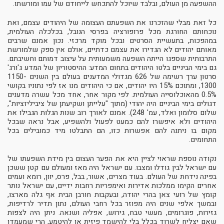
ההשפעה מן העולם, ובלבד שיוכל להתכחש לייחודם של עמו ומורשתו.
כל זאת מבלי שהזכרנו את השפעתם העצומה של היהודים עצמם, ואת
נוכחותם החורגת מכל פרופורציה בפרסי הנובל, בכלכלה העולמית,
במהפכות, בתעשיית הסרטים ובכל מוקד מרכזי. נכון אמנם שרבים
מאותם יהודים לא הגדירו את עצמם כדתיים, אולם אין ספק שלמורשת
התרבותית שספגו הייתה השפעה משמעותית על עיצוב דמותם וחשיבתם.
גם בימי הביניים בלטו היהודים בתחום המדע: ההיסטוריון של המדע ג'ורג'
סרטון ערך רשימה של 626 מגדולי המדענים בעולם בין השנים 1150-
1300, ומתוכם 15% היו יהודים, אם כי היהודים מנו אז לפי נתוניו בקושי
0.5% מהאוכלוסייה העולמית. לפי מקור אחר, אחד מכל עשרה מדענים
דגולים בימי הביניים היה יהודי (מתוך "עלייתן ושקיעתן של ציביליזציות",
שלום סלומון ואלד, עמ' 248). אמנם לאורך רוב שנות הגלות הגבילו את
היהודים ולא איפשרו להם כמעט לפעול ולהשפיע, אבל נראה שבכל
מקום בו ניתנה להם אפשרות כזו, הם התבלטו מיד כמובילים בכל
התחומים.
נקודה נוספת שראוי לציין היא את הפער העצום בין מידת השפעתו של
עם ישראל לבין גודלו ומצבו. עם ישראל היה מאז ומעולם עם קטן ששכן
בפינה נידחת של העולם. בעוד מצרים, אשור, בבל, פרס, יוון, רומא ועמים
אחרים הקימו ממלכות אדירות ואימפריות רחבות ידיים, עם ישראל נותר
קומץ של רועי צאן בהרי יהודה, ובעקבות חורבן הבית אף גלה מארצו,
ובמשך אלפי שנים היה מפוזר בכל רחבי העולם, נתון תדיר לרדיפות,
גזירות, פוגרומים, מעשי טבח, גירוש, אפליה ושנאה. ניתן היה לצפות
שאם יצליח לשרוד בכלל בלי להישמד פיזית או להיטמע, הרי שמעמדו