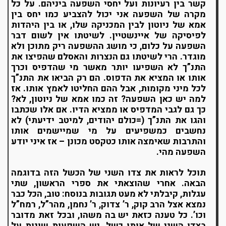
קשר בין רעיונות ועל יחסי השפעה ביניהם. על כל
מקרה של השפעה אני יכול להצביע כמו יחס בין
אמא של ניוטון לבין המכניקה שלו, או בין היהדות
לפיסיקה של איינשטיין. לשיטתו אין לשום דבר
השפעה על כלום, כי מושג ההשפעה ריק מתוכן ולא
מוגדר. הרי לשיטתו גם הנצרות והאסלם שהפיצו את
התנ”ך לא השפיעו יותר מאשר מי שהדפיס וכרך
אותו או המציא את הדפוס. הם רק הביאו את התנ”ך
לכל מיני מקומות, אבל ההם החליטו לאמץ אותו. אז
למה יש כאן השפעה? זה כמו אמא של ניוטון, לא?
כך גם לגבי המדפיס או ממציא הדיו. אם אלו שכתבו
והגו את התנ”ך (=כולם יהודים, למיטב ידיעתי) לא
נחשבים כמשפיעים על מי שמיישמים אותו
והתרבות שאימצה אותו כטקסט מכונן – אז איני יודע
השפעה מהי.
תוכל לראות את צדו השני של הכשל הזה בדוגמה
הבאה. אחרי שהוצאתי את ספרי הראשון, שתי
עגלות, קיבלתי לא מעט תגובות בנוסח: טוב, הכל כבר
נמצא אצל הרב קוק, ר’ צדוק, ר’ נחמן, מהר”ל, רמח”ל
וכו’. כל טענה כזאת יש בה משהו, ובכל זאת מדובר
בצדו השני של אותו כשל. יש השפעות שונות על