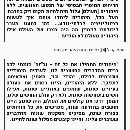
הריהוט המוסרי הבסיסי של הנפש האנושית. ללא
היהודים [העולם] עלול היה להיות מקום ריק בהרבה.
מעל הכל, היהודים לימדו אותנו איך לעשות
רציונליזיציה לבלתי-נודע... זהו כמעט מעבר
ליכולתנו לדמיין מה היה מצבו של העולם אילו
היהודים מעולם לא הופיעו".
תומס קהיל
[4]
, בספרו
מתת היהודים
, כותב:
"היהודים התחילו את כל זה - וב"זה" כוונתי לכה
רבים מהדברים החשובים לנו, לערכים היסודיים
שגורמים לכולנו, יהודי וגוי, מאמין ואתאיסט,
לתפקד. ללא היהודים, היינו רואים את העולם
בעיניים שונות, שומעים באוזניים שונות, אפילו
חשים בתחושות שונות. ולא רק עולם החושים שלנו,
המסך דרכו אנו קולטים את העולם, היה שונה; היינו
חושבים בתודעה שונה, מפרשים את כל חוויותינו
בצורה שונה, מסיקים מסקנות שונות מהדברים
שעוברים עלינו. והיינו קובעים מסלול שונה לחיינו.