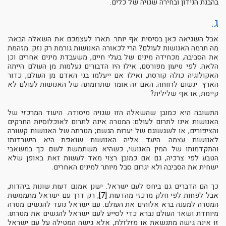
בהבנת הנידון ובחירה שגויה של כלים.
ג.
אבל השגיאה כאן בסיסית אף יותר. תארו לעצמכם את השאלה הבאה:
מה תרמה האנושות לעולם? הרי לכאורה האנושות גורמת רק נזק: מזהמת
את הסביבה, מכחידה מינים של בעלי חיים, משעבדת מינים אחרים וכן
הלאה. לפי טיעון מפורסם, אילו היו הדבורים נעלמות מן העולם הייתה
האקולוגיה כולה קורסת, ואילו אם ייעלמו בני האדם מן העולם, כדור
הארץ ינשום לרווחה. האם זה אומר שתרומתה של האנושות לעולם לא
קיימת, או אף שלילית?
התשובה היא כמובן שהשאלה הזו שגויה מיסודה. היעוד המרכזי של
האנושות אינו לתרום לעולם: המטרה אינה לתרום לאוכלוסיות החרקים
והציפורים, או לשגשוגם של יערות הגשם; מטרתה של האנושות קשורה
לאנושות עצמה. היעד אליה האנושות שואפת היא הישרדותו
והתקדמותו של המין האנושי, כשהיא משתמשת לשם כך במשאבי
הטבע לפי צרכיה, גם אם כמובן רצוי מאד לעשות זאת באופן שלא
ישחית את הסביבה ולא יגרום סבל מיותר למינים האחרים.
כך הם הדברים גם ביחס לעם ישראל. ישנן אמנם דעות שונות ביהדות,
אבל לפחות לפי חלק מרכזי מהדעות
[7]
, רק דרך עם ישראל מתממשת
המטרה למענה ברא אלוהים את העולם. עם ישראל נועד להגשים מטרה
מיוחדת ושאר העולם נברא כדי לסייע לעם ישראל להגשים את מטרתו.
זו אינה גישה מתנשאת או מזלזלת, אלא גישה המטילה על עם ישראל