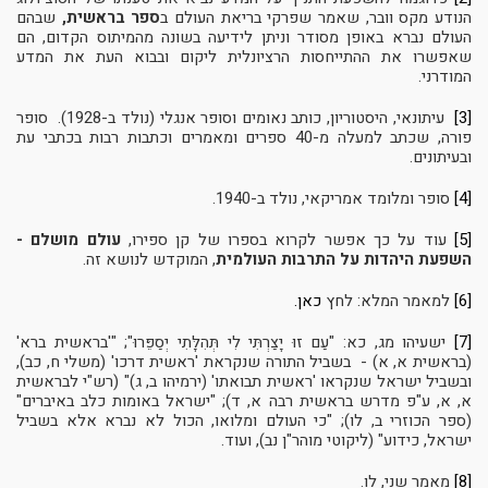
הנודע מקס וובר, שאמר שפרקי בריאת העולם ב
ספר בראשית,
שבהם
העולם נברא באופן מסודר וניתן לידיעה בשונה מהמיתוס הקדום, הם
שאפשרו את ההתייחסות הרציונלית ליקום ובבוא העת את המדע
המודרני.
[3]
עיתונאי, היסטוריון, כותב נאומים וסופר אנגלי (נולד ב-1928). סופר
פורה, שכתב למעלה מ-40 ספרים ומאמרים וכתבות רבות בכתבי עת
ובעיתונים.
[4]
סופר ומלומד אמריקאי, נולד ב-1940.
[5]
עוד על כך אפשר לקרוא בספרו של קן ספירו,
עולם מושלם -
השפעת היהדות על התרבות העולמית
, המוקדש לנושא זה.
[6]
למאמר המלא: לחץ
כאן.
[7]
ישעיהו מג, כא: "עַם זוּ יָצַרְתִּי לִי תְּהִלָּתִי יְסַפֵּרוּ"; "'בראשית ברא'
(בראשית א, א) - בשביל התורה שנקראת 'ראשית דרכו' (משלי ח, כב),
ובשביל ישראל שנקראו 'ראשית תבואתו' (ירמיהו ב, ג)" (רש"י לבראשית
א, א, ע"פ מדרש בראשית רבה א, ד); "ישראל באומות כלב באיברים"
(ספר הכוזרי ב, לו); "כי העולם ומלואו, הכול לא נברא אלא בשביל
ישראל, כידוע" (ליקוטי מוהר"ן נב), ועוד.
[8]
מאמר שני, לו.