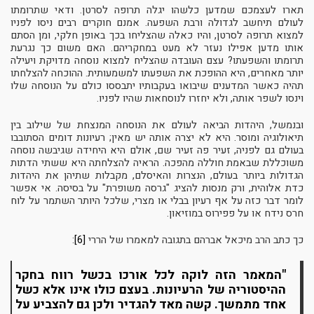
תארו לעצמכם שמדען כלשהו יגלה תרופה לסרטן. ודאי שתרומתו
לעולם תיחשב לגדולה ורבת השפעה. אמנם חוקרים רבים ניסו לפניו
למצוא תרופה לסרטן, והיו כאלה שהצליחו בכך באופן חלקי, ומן הסתם
אותו מדען אפילו נעזר לא מעט במחקריהם. האם משום כך נגרעת
תרומתו והשפעתו? עצם העובדה שהצליח למצוא נוסחה מדויקת ויעילה
יותר מאחרים, היא ההופכת את השפעתו למשמעותית. ההוכחה להצלחתו
תהיה כאשר המדענים שיבואו בעקבותיו יתבססו כולם על הנוסחה שלו
וינסו לשפר אותה, ולא יחזרו לנוסחאות שהיו לפניו.
ובנמשל, היהדות הביאה לעולם את הנוסחה המנצחת של שילוב בין
תיאולוגיה ומוסר. היא לא יצרה אותה יש מאין; רעיונות דומים הסתובבו
בעולם גם לפניה, זעיר פה זעיר שם, אולם היא היחידה שגיבשה נוסחה
משוכללת שבאמת חוללה מהפכה. הראיה להצלחתה היא ששתי הדתות
הגדולות ביותר בעולם, הנצרות והאיסלם, מקבלות שתיהן את היהדות
כדת אלוהית, ורק מנסות להציג "גרסה משופרת" על בסיסה. אי אפשר
לומר דבר כזה על אף רעיון בבלי או מצרי, שלכל היותר השתמר על לוח
חרס נידח או על פפירוס במוזיאון.
כך כתב הרב מיכאל אברהם בתגובה למאמרו של הררי
[6]
:
"המאמר הזה לוקה לכל אורכו בכשל רווח בחקר
ההיסטוריה של הרעיונות. בעצם כולו אינו אלא כשל
אחד מתמשך. קשה מאד להגדיר ולכן גם להצביע על