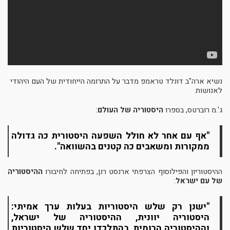
נשיא ארה"ב דונלד טראמפ מדבר על התרומה הייחודית של העם היהודי
לאנושות
ג'.מ רוברטס, בספרו
היסטוריה של העולם
:
"אף עם אחר לא חולל השפעה היסטורית כה גדולה
ממקורות ומשאבים כה קטנים בהשוואה".
ההיסטוריון והפילוסוף הצרפתי ארנסט רנן, בפתיחה לחיבורו
ההיסטוריה
של עם ישראל
:
"ישנן רק שלש היסטוריות בעלות ערך אמיתי:
היסטוריה יוונית, ההיסטוריה של ישראל,
וההיסטוריה הרומית, בהתלכדן יחד שלש היסטוריות