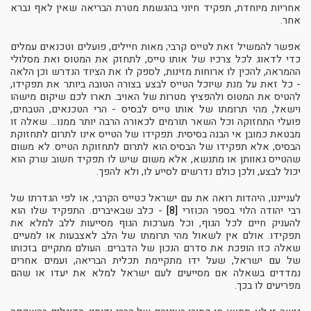
אחריות מיוחדת, תפקיד חיוני בהגשמת מטרת הבריאה שאין לאף נברא
אחר.
אפשר להמשיל זאת לטייס קרבי; מאות חיילים, פועלים וטכנאים עמלים
כדי לדאוג לכל צרכיו של אותו טייס, לתחזק את המטוס ואת מסלולי
ההמראה, להכין לו ארוחות מזינות, לספק לו את הציוד הנדרש וכן הלאה
- כל זאת על מנת שיוכל הטייס לבצע בצורה הטובה ביותר את תפקידו,
להטיס את המטוס ולהפציץ מטרות של האויב. תארו לכם שיקום מישהו
וישאל, מהי תרומתו של אותו טייס לבסיס - הרי הטכנאים, הטבחים,
פועלי התחזוקה וכל השאר תורמים לכאורה הרבה יותר ממנו... שאלה זו
מבטאת כמובן אי הבנה בסיסית. תפקידו של הטייס אינו לתרום לתחזוקת
הבסיס, אלא תפקידו של הבסיס הוא לתרום לתחזוקת הטייס. לא משום
שהטייס גאוותן או מתנשא, אלא משום שיש לו תפקיד חשוב שרק הוא
יכול לבצע, ולכן כולם נדרשים לסייע לו, ולא להפך.
לענייננו, היהדות רואה את עם ישראל כטייס הקרבי, או לפי הגדרתו של
רבי יהודה הלוי בספר הכוזרי
[8]
- כלב שבאיברים. התפקיד שלו הוא
להעניק חיים לכל הגוף, וכל מערכות הגוף מסייעות ללב למלא את
תפקידו. אולם אין לשאול מהי תרומתו של הלב לאצבעות או למעיים.
שאלה כזו הופכת את סדרם הנכון של הדברים. העולם מתקיים בזכותו
של עם ישראל, שעל ידו מתקיימת תכלית הבריאה, ועמים אחרים
נמדדים בשאלה אם מסייעים לעם ישראל למלא את יעדו או שהם
מפריעים לו בכך.