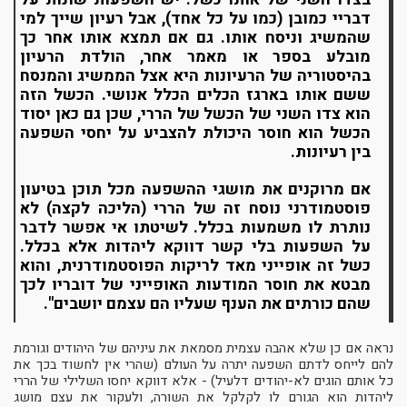
דבריי כמובן (כמו על כל אחד), אבל רעיון שייך למי
שהמשיג וניסח אותו. גם אם תמצא אותו אחר כך
מובלע בספר או מאמר אחר, הולדת הרעיון
בהיסטוריה של הרעיונות היא אצל הממשיג והמנסח
ששם אותו בארגז הכלים הכלל אנושי. הכשל הזה
הוא צדו השני של הכשל של הררי, שכן גם כאן יסוד
הכשל הוא חוסר היכולת להצביע על יחסי השפעה
בין רעיונות.
אם מרוקנים את מושגי ההשפעה מכל תוכן בטיעון
פוסטמודרני נוסח זה של הררי (הליכה לקצה) לא
נותרת לו משמעות בכלל. לשיטתו אי אפשר לדבר
על השפעות בלי קשר דווקא ליהדות אלא בכלל.
כשל זה אופייני מאד לריקות הפוסטמודרנית, והוא
מבטא את חוסר המודעות האופייני של דובריו לכך
שהם כורתים את הענף שעליו הם עצמם יושבים".
נראה אם כן שלא אהבה עצמית מסמאת את עיניהם של היהודים וגורמת
להם לייחס לדתם השפעה יתרה על העולם (שהרי אין לחשוד בכך את
כל אותם הוגים לא-יהודים דלעיל) - אלא דווקא יחסו השלילי של הררי
ליהדות הוא הגורם לו לקלקל את השורה, ולעקור את עצם מושג