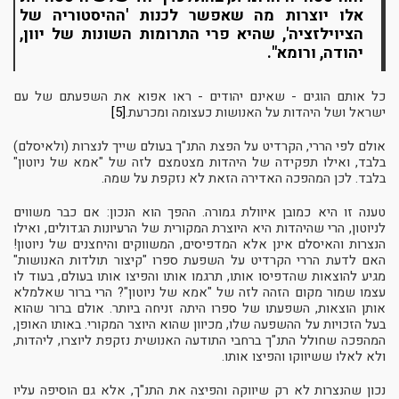
אלו יוצרות מה שאפשר לכנות 'ההיסטוריה של
הציוילזציה', שהיא פרי התרומות השונות של יוון,
יהודה, ורומא".
כל אותם הוגים - שאינם יהודים - ראו אפוא את השפעתם של עם
ישראל ושל היהדות על האנושות כעצומה ומכרעת.
[5]
אולם לפי הררי, הקרדיט על הפצת התנ"ך בעולם שייך לנצרות (ולאיסלם)
בלבד, ואילו תפקידה של היהדות מצטמצם לזה של "אמא של ניוטון"
בלבד. לכן המהפכה האדירה הזאת לא נזקפת על שמה.
טענה זו היא כמובן איוולת גמורה. ההפך הוא הנכון: אם כבר משווים
לניוטון, הרי שהיהדות היא היוצרת המקורית של הרעיונות הגדולים, ואילו
הנצרות והאיסלם אינן אלא המדפיסים, המשווקים והיחצנים של ניוטון!
האם לדעת הררי הקרדיט על השפעת ספרו "קיצור תולדות האנושות"
מגיע להוצאות שהדפיסו אותו, תרגמו אותו והפיצו אותו בעולם, בעוד לו
עצמו שמור מקום הזהה לזה של "אמא של ניוטון"? הרי ברור שאלמלא
אותן הוצאות, השפעתו של ספרו היתה זניחה ביותר. אולם ברור שהוא
בעל הזכויות על ההשפעה שלו, מכיוון שהוא היוצר המקורי. באותו האופן,
המהפכה שחולל התנ"ך ברחבי התודעה האנושית נזקפת ליוצרו, ליהדות,
ולא לאלו ששיווקו והפיצו אותו.
נכון שהנצרות לא רק שיווקה והפיצה את התנ"ך, אלא גם הוסיפה עליו