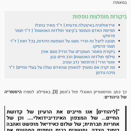
במאמרו.
ביקורות מומלצות נוספות:
אידאולוגיה באיצטלה מדעית | ד"ר מאיר בוזגלו
תפיסת האדם והמוסר ב'קיצור תולדות האנושות' | ד"ר תומר
פרסיקו
תגובה ליובל נח הררי: מעט על השפעת היהדות, בכל זאת | ד"ר
תומר פרסיקו
.
ביקורת מאמר: השקרים של הררי| נועם אורן
סילוף תולדות האנושות| הרב חיים נבון
אנטי הררי | פרופסור נדב שנרב
מה יקרה אם נמשיך להאמין שהאדם נעלה על בעלי החיים| ד"ר
מיכה גודמן
כך כתב ההיסטוריון האנגלי פול ג'ונסון
[3]
, באפילוג לספרו
היסטוריה
של היהודים:
"[ליהודים] אנו חייבים את הרעיון של קדושת
החיים... של המצפון האינדיבידואלי.... וכן של
אחריות חברתית; של שלום כאידיאל מופשט ואהבה
כיסוד הצדק, ומושגים רבים נוספים המהווים את