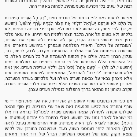
כוח מולו, ודי היה בניצחון זה כדי להמשיך בתהליך ההתנחלות עשרות
רבות של שנים בלי הפרעה משמעותית, לפחות באזורי ההר.
אפשר לראות זאת לפי הכתוב על שרפת חצור, "רַק כָּל הֶעָרִים הָעֹמְדוֹת
עַל תִּלָּם לֹא שְׂרָפָם יִשְׂרָאֵל זוּלָתִי אֶת חָצוֹר לְבַדָּהּ שָׂרַף יְהוֹשֻׁעַ" (יהושע
יא, יג). לפי פסוק זה יהושע לא כבש ולא שרף ערי מדינה כנעניות, לא
בלכיש ולא בשום תל אחר, מלבד חצור ולפניה העי ויריחו. את שאר מלכי
כנען ניצח יהושע בשדה הקרב, אך לא החריב ולא שרף את הערים,
"העומדות על תילם". תיאורי המלחמה שבפרק י ביהושע מתארים את
שרשרת הנצחונות על ערי המלוכה הכנעניות: מקדה, לבנה, לכיש, גזר,
עגלון, חברון ודביר. אולם אין הכוונה להשמדה של כל הערים האלה, כי
כל האירועים הללו התרחשו על פי הכתוב ביומיים או בשלושה ימים
(יהושע י, לב; לה) – "פַּעַם אֶחָת" (פס' מב), וללא שריפת הערים. אין זאת
אלא שהביטויים "לכידה" ו"החרמה", המתאימים לצבאות, משמעם אינו
אלא ניצחון צבאי על צבאות הערים האלה ועל מלכיהם בשדה המערכה,
ואם כן יהושע לא כבש את הערים אלא ניצח את מלכי הערים בשדה
הקרב. ניצחון זה מתואר בדרך ההפלגה כנפילת הערים עצמן.
אם כעדות הכתובים שרף יהושע רק את יריחו, את העי ואת חצור — מי
שרף והחריב את לכיש הכנענית ואת שאר ערי המדינה, בין סוף המאה
השלוש עשרה לתחילת המאה השתים עשרה לפנה"ס? כנראה היו אלו
בני ישראל לאחר זמנו של יהושע, ואולי במיוחד בני יהודה (שופטים א
ג-כא). אפשר להביא לכך ראיה מעניינת: שתי החרפושיות בעיבל (ראה
להלן) תואמות לימי רעמסס השני, בעוד שבשכבת החורבן של לכיש
נמצא חקוק שמו של רעמסס השלישי. הבדל של דור אחד מתאים