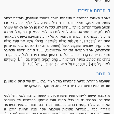
המקראית!
ד. תרבות אוריינית
באחד מאתרי ההתנחלות הנידחים ביותר במערב השומרון, בעיזבת צרטה
שמול תל אפק, נמצא חרס ובו תרגיל כתיבה של אלף-בית עברי. זהו
הכתב העברי הקדום ביותר שידוע לנו, ככל הנראה מן המאה האחת עשרה
לפנה"ס, יותר מממאה שנה לפני לוח גזר לפי התיארוך המקובל. ממצא
זה עולה בקנה אחד עם עדות המקרא על ידיעת הכתיבה בישראל באותה
התקופה: "וַיִּלְכָּד נַעַר מֵאַנְשֵׁי סֻכּוֹת וַיִּשְׁאָלֵהוּ וַיִּכְתֹּב אֵלָיו אֶת שָׂרֵי סֻכּוֹת
וְאֶת זְקֵנֶיהָ שִׁבְעִים וְשִׁבְעָה אִיש" (שופטים ח, יד). לפנינו שני עדים מן
הפריפריה, אחד מקראי והאחר ארכאולוגי, שעל פיהם ידיעת הכתיבה
נפוצה הייתה בקרב בני ישראל גם בהמון העם בניגוד לכל עמי הקדם,
בהתאמה לכתוב בספר דברים: "וְשִׁנַּנְתָּם לְבָנֶיךָ וְדִבַּרְתָּ בָּם [...] וּקְשַׁרְתָּם
לְאוֹת עַל־יָדֶךָ [...] וּכְתַבְתָּם עַל־מְזוּזוֹת בֵּיתֶךָ וּבִשְׁעָרֶיךָ" (ו, ז-ט).
ה. חצור
חשיבות מיוחדת נודעת לחפירות בתל חצור, בראשותו של פרופ' אמנון בן
תור מהאוניברסיטה העברית. נביא כמה ממסקנותיו העיקריות:
א. נמצא אישור לייחוס העיר הישראלית הראשונה בחצור למאה הי' לפני
הספירה. התברר גם כי בכל מקום שבו העמיקו החפירות עד השכבה
האחרונה של תקופת הברונזה המאוחרת, חרבה חצור הכנענית בשרפה
אדירה, כפי שמעידות מפולות ושכבות אפר עבה. תמונת חורבן זו
משתלבת היטב בתיאור סופה של חצור המובא בספר יהושע (יא י-יג).