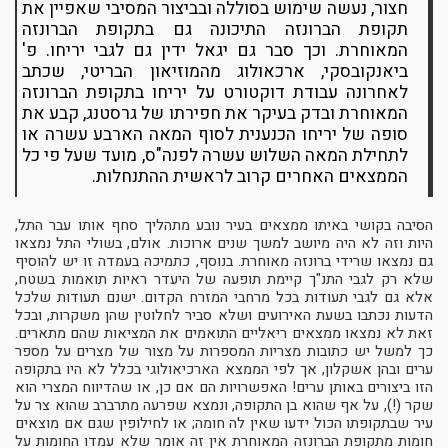
חצור, נעשה שימוש בסוללה ובביצור המסיבי שאפיין את
תקופת הברונזה התיכונה גם בתקופת הברונזה
המאוחרת. וכך סבר גם יגאל ידין גם לגבי יריחו. פ'
ביאנקובסקי, ארכאולוג מהמוזיאון הבריטי, שכתב
לאחרונה עבודת דוקטורט על יריחו בתקופת הברונזה
המאוחרת ובדק בעיקר את חפירתו של גרסטנג, קבע את
סופה של יריחו הכנענית לסוף המאה הארבע עשרה או
לתחילת המאה השלוש עשרה לפנה"ס, מועד שעל פי כל
הממצאים האחרים קרוב לראשית ההתנחלות.
הסיבה בקושי באיתו ממצאים בעיר נובע מתהליך סחף אותו עבר התל,
היות וזה לא היה מיושב למשך שנים ארוכות. אולם, בשולי התל נמצאו
גם נמצאו שרידי ברונזה מאוחרת. בנוסף, כתמיכה בעמדה זו יש להוסיף
שלא רק לגבי התנ"ך קיימת תופעה של היעדר ראיות תואמות בשטח,
אלא גם לגבי תעודות בכל מרחבי המזרח הקדום. ישנם תעודות שלכל
הדעות נכתבו בשעת האירועים ושלא סביר לחלוטין שהן משקרות, ובכל
זאת לא נמצאו ממצאים ריאליים התואמים את המציאות שהם מתארים.
כך למשל יש כתובות מצריות המספרות על מצור של מצרים על מספר
ערים ובהן אשקלון, אך לפי הממצא הארכיאולוגי בכלל לא היו בתקופה
הזו ביצורים באותן ערים! האפשרויות הם אם כן, או שהדיווח המצרי הוא
שקר (!), על אף שהוא בן התקופה, ונמצא שפרעה מתרברב שהוא צר על
עיר שבתקופתו הכול ידעו שאין לה חומה; או לחילופין שגם אם מוצאים
חומות מתקופת הברונזה המאוחרת אין זה אומר שלא עמדו החומות על