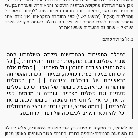
אכן חצור הגדולה מתקופת הברונזה התיכונה והמאוחרת, שעמדה בקשרי
מכתבים עם מארי, ומאוחר יותר גם עם מצרים היתה "לְפָנִים... רֹאשׁ כָּל
הַמַּמְלָכוֹת הָאֵלֶּה" (יהושע יא, י) כפי ההגדרה המקראית. אין גורם אחר
שסביר שגרם להרס המהיר של עיר כזו גדולה באותה תקופה מלבד
ישראל – שהם גם המעידים שעשו את זה.
ב. א' בן תור כותב:
במהלך החפירות המחודשות גילתה משלחתנו כמה
שברי פסלים, רובם מתקופת הברונזה המאוחרת [...] כל
אלה נתגלו בשכבת החורבן של הארמון [...] פסלים אלה
הושחתו במכוון בעת העתיקה, ובמיוחד ניכרת ההשחתה
בראשיהם של הפסלים ובידיהם [...] בין הפסלים
שהושחתו כנראה בעת כיבושה של העיר יש גם פסלים
כנעניים וגם פסלים מצריים. עובדה זו מרמזת, כפי
הנראה, כי אין לייחס את מעשה הכיבוש לכנענים או
למצרים [...] דומה אפוא, שרק שבטי ישראל המתנחלים
יכלו להיות אחראיים לכיבושה של חצור ולחורבנה.
יש להוסיף, כי מסקנה זו איננה רק ארכאולוגית-היסטורית, אלא יש לה
גם משמעות תרבותית-רוחנית ברורה. מחריבי חצור השחיתו באופן מכוּון