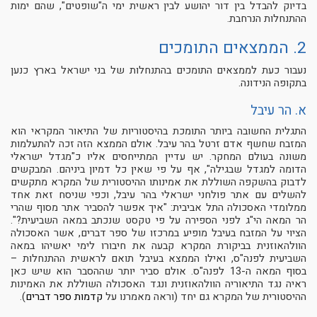
בדיוק להבדל בין דור יהושע לבין ראשית ימי ה"שופטים", שהם ימות
ההתנחלות הנרחבת.
2. הממצאים התומכים
נעבור כעת לממצאים התומכים בהתנחלות של בני ישראל בארץ כנען
בתקופה הנידונה.
א. הר עיבל
התגלית החשובה ביותר התומכת בהיסטוריות של התיאור המקראי הוא
המזבח שחשף אדם זרטל בהר עיבל. אולם הממצא הזה זכה להתעלמות
משונה בעולם המחקר. יש עדיין המתייחסים אליו כ"מגדל ישראלי
הדומה למגדל שבגילה", אף על פי שאין כל דמיון ביניהם. המבקשים
לדבוק בהשקפה השוללת את אמינותו ההיסטורית של המקרא מתקשים
להשלים עם אתר פולחני ישראלי בהר עיבל, וכפי שניסח זאת אחד
ממלומדי האסכולה התל אביבית: "איך אפשר להסביר אתר מסוף שהרי
הר המאה הי"ג לפני הספירה על פי טקסט שנכתב במאה השביעית?".
הציוי על המזבח בעיבל מופיע במרכזו של ספר דברים, אשר האסכולה
הוולהאוזנית בביקורת המקרא קבעה את חיבורו לימי יאשיהו במאה
השביעית לפנה"ס, ואילו הממצא בעיבל תואם לראשית ההתנחלות –
בסוף המאה ה-13 לפנה"ס. אולם סביר יותר שההסבר הוא שיש כאן
ראיה נגד התיאוריה הוולהאוזנית ונגד האסכולה השוללת את האמינות
ההיסטורית של המקרא גם יחד (וראה מאמרנו על
קדמות ספר דברים
).