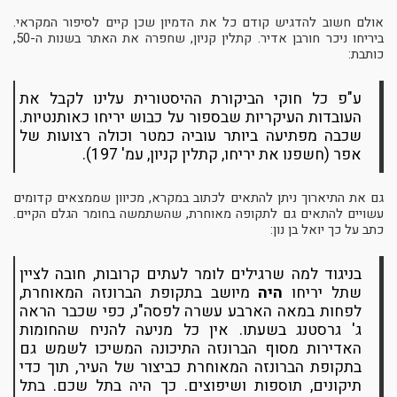
אולם חשוב להדגיש קודם כל את הדמיון שכן קיים לסיפור המקראי.
ביריחו ניכר חורבן אדיר. קתלין קניון, שחפרה את האתר בשנות ה-50,
כותבת:
ע"פ כל חוקי הביקורת ההיסטורית עלינו לקבל את
העובדות העיקריות שבספור על כבוש יריחו כאותנטיות.
שכבה מפתיעה ביותר עוביה כמטר וכולה רצועות של
אפר (חשפנו את יריחו, קתלין קניון, עמ' 197).
גם את התיארוך ניתן להתאים לכתוב במקרא, מכיוון שממצאים קדומים
עשויים להתאים גם לתקופה מאוחרת, שהשתמשה בחומר הגלם הקיים.
כתב על כך יואל בן נון:
בניגוד למה שרגילים לומר לעתים קרובות, חובה לציין
שתל יריחו
היה
מיושב בתקופת הברונזה המאוחרת,
לפחות במאה הארבע עשרה לפסה"נ, כפי שכבר הראה
ג' גרסטנג בשעתו. אין כל מניעה להניח שהחומות
האדירות מסוף הברונזה התיכונה המשיכו לשמש גם
בתקופת הברונזה המאוחרת כביצור של העיר, תוך כדי
תיקונים, תוספות ושיפוצים. כך היה בתל שכם. בתל