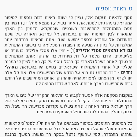
ט. ראיות נוספות
נוסף לראיות חזקות אלו, נציין כי ישנם ראיות רבות נוספות לסיפור
המקראי. ביניהן ניתן למנות את האתר בשילה, הממצא מתל דן, הדמיון בין
מפת ההתנחלות להתישבות השבטים שבמקרא, הדמיון בין הארץ
הנשארת לבין רשימות הערים בתעודות אל עמרנא, תיאורה של שכם
בתעודות אל עמרנא ובספר יהושע ועוד. אחת הראיות החזקות יותר
המלמדות על כיוון זה מגיעה מן העובדה המפליאה כי בישובי ההתנחלות
גם לא נמצאים פסלי אלילים
[1] - יהיו אלו פסלי אלילים כנעניים או
פלישתיים. הדבר מלמד על דת מיוחדת בה החזיקו אותם המתנחלים
ומצטרף לאתר בעיבל ולאתרי כף הרגל. נוסף על כך, ראוי לציין כי המבנה
הכללי של אתרי ההתנחלות הישראליים בנויים היו בהשראת
מאהלי
נוודים
- דבר המרמז גם הוא על הרקע של מתיישבים אלו. את כל אלה
יש לצרף, מן הסתם למסורת החיה שהחזיקו אותם המתיישבים על היותם
גרים שהתיישבו בארץ אבותם, לאחר שנדדו מחוצה לה.
בעקבות מסקנות אלה אפשר לקבוע כי התיאור המקראי של כיבוש הארץ
והתנחלות בני ישראל בה קיבל חיזוק ואישוש במחקר הארכיאולוגי של
ארץ ישראל בדור האחרון, וזאת בשלוש נקודות מכריעות: הר עיבל, תל
חצור, ותהליך ההתנחלות שהתחיל מהעמקים המזרחיים.
כל הסימנים התומכים בסיפור מצביעים על המאה הי"ג לפנה"ס כראשית
ההיאחזות של ישראל בארצו. זאת החל בגל ההתיישבות הכביר בישראל
שהגיע מהמזרח, כפי שחשף זרטל בסקר הר מנשה; המשך במזבח