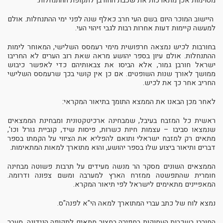
מסוימות אכן מתארכות את שכבת החורבן לתקופת ההתנחלות.
היישוב המוכר היום בשם העי חרב כאלף שנה לפני ימי ההתנחלות. אולם
למעשה קיימות דעות אחרות רבות לגבי זיהוי העי.
בחורבות לכיש נמצאה חרפושית מימי רעמסס השלישי, המאוחר לימות
ההתנחלות. אולם עיון בספר יהושע מראה שאת רוב הערים לא החריבו
ישראל חורבן גמור, אלא הביסו את צבאותיהם כדי לאפשר כיבוש
ממושך לאורך שנות השופטים. אם כן אין קושי בכך שרעמסס השלישי
החריב אחר כך את לכיש.
לאחר מכן הבאנו את הממצא התומך בתיאור המקראי:
ראשית כל המזבח בעיבל, שמבחינה ארכיטקטונית ומבחינת הממצאים
שנמצאו סביבו – עצמות חיות כשרות, פיסות שיד, קוביית גורל וכו',
מתאים רק למזבח ישראלי ותואם להפליא את הציווי על הקמתו בספר
דברים ותיאור ביצוע שלו בספר יהושע, והוא מתוארך למאות המתאימות.
הממצאים השונים מסקר הר מנשה מעידים על תרבות פשוטה מבחינה
חומרית שהתפשטה ממזרח הארץ למערבה ומשם צפונה ודרומה.
המאפיינים מתאימים לישראל לפי תיאור המקרא.
נמצא לוח של כתב עברי המתוארך למאה הי"א לפנה"ס.
החורבן בשכבות העמוקות בחפירה בחצור מתאים לתקופה הנידונה. מעבר