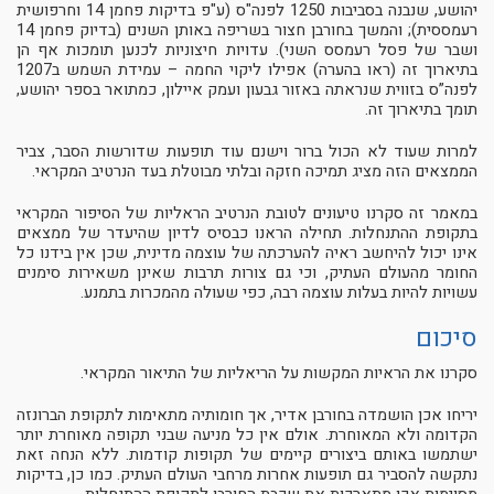
יהושע, שנבנה בסביבות 1250 לפנה"ס (ע"פ בדיקות פחמן 14 וחרפושית
רעמססית); והמשך בחורבן חצור בשריפה באותן השנים (בדיוק פחמן 14
ושבר של פסל רעמסס השני). עדויות חיצוניות לכנען תומכות אף הן
בתיארוך זה (ראו בהערה) אפילו ליקוי החמה – עמידת השמש ב1207
לפנה”ס בזווית שנראתה באזור גבעון ועמק איילון, כמתואר בספר יהושע,
תומך בתיארוך זה.
למרות שעוד לא הכול ברור וישנם עוד תופעות שדורשות הסבר, צביר
הממצאים הזה מציג תמיכה חזקה ובלתי מבוטלת בעד הנרטיב המקראי.
במאמר זה סקרנו טיעונים לטובת הנרטיב הראליות של הסיפור המקראי
בתקופת ההתנחלות. תחילה הראנו כבסיס לדיון שהיעדר של ממצאים
אינו יכול להיחשב ראיה להערכתה של עוצמה מדינית, שכן אין בידנו כל
החומר מהעולם העתיק, וכי גם צורות תרבות שאינן משאירות סימנים
עשויות להיות בעלות עוצמה רבה, כפי שעולה מהמכרות בתמנע.
סיכום
סקרנו את הראיות המקשות על הריאליות של התיאור המקראי.
יריחו אכן הושמדה בחורבן אדיר, אך חומותיה מתאימות לתקופת הברונזה
הקדומה ולא המאוחרת. אולם אין כל מניעה שבני תקופה מאוחרת יותר
ישתמשו באותם ביצורים קיימים של תקופות קודמות. ללא הנחה זאת
נתקשה להסביר גם תופעות אחרות מרחבי העולם העתיק. כמו כן, בדיקות