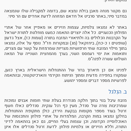
גם מקטר מנחה מאבן בזלת נמצא שם, בדומה למקבילה שלו שנמצאה
במדבר סיני, באתר סרביט אל חדאם המזוהה לדעת אחדים עם הר סיני.
באתר לא נמצאו צלמיות, עצמות חזירים או מאפיין אחר של אתרי
הפולחן הכנעניים. כל אלה יוצרים התאמה כמעט מוחלטת לתורת ישראל
על הקרבנות הכלולים בה ולתיאורי המזבח בתורה (שמות כז), אצל גדעון
(שופטים ו כ-כח), ביחזקאל (מג) ובמקורות חז"ל. נוסף על אלה, נמצאו
בתוך מילוי המזבח שתי חרפושיות מצריות שמרמזות על קשר עם מצרים,
ותואמות את ימי רעמסס השני, בערך מהמחצית השנייה של המאה
השלוש עשרה לפנה"ס.
לפנינו אם כן תיארוך ברור של ההתנחלות הישראלית בארץ כנען,
שמקורו בחפירה מדעית ומתוך הניתוח הקירמי והארכיטקטוני, ובהתאמה
לפרשיות מספר דברים ומספר יהושע.
ב. הגִלגל
מזבח עיבל בנוי בתוך חלקה מגודרת בעלת שתי חומות אבנים נמוכות
שמרכיבות צורה של סנדל, מעין כף רגל ענקית. סנדלים כאלו חשף
זרטל בעוד מספר מקומות בבקעת הירדן, כולן מתקופת ההתנחלות.
בחלקן נמצאו במות הקרבה, המלמדות על אתרי פולחן והתכנסות של
האוכלוסייה הקדומה, וכן עצמות בעלי החיים, גם כאן בהתאמה לדיני
התורה, וללא חזירים או צלמיות פולחן. לדעת זרטל סנדלים אלו אינן