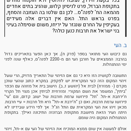
בכל בקעת הירדן, נעזבה לחלוטין ולא הוקמה מחדש
בתקופת הברזל, פרט לניסיון קלוש, שהניב בתים אחדים
מהמאה הח' לפנה"ס... לכן גם שלטו בה העזובה והסחף,
בפרט בראש התל. האם אין דברים אלה מעידים
בעקיפין על החרם שנגזר על יריחו, משום שסימלה בעיני
בני ישראל את תרבות כנען כולה?
ב. העי
גם כיבוש העי מתואר בספר (פרק ח), אך כאן הפער בתאריכים גדול
בהרבה: הממצאים על חורבן העי הם מ-2200 לפנה"ס, כאלף שנה לפני
ימי ההתנחלות.
התשובה לקושיה הזו היא כי גם אם הזיהוי של התאריך מדויק, הרי שעל
זיהוי המקום הזה כעי המקראית יש לפקפק. במקרא כתוב שהעי שוכן
מקדם (- ממזרח) לבית אל (יהושע ז, ב). הישוב בית אל מזוהה עם הכפר
"ביתין", המשמר את השם המקורי. ומזרחית לביתין אכן מצוי תל הקרוי
ח'ירחבת א-תל. "תל" פירושו ערמת חורבות של ישוב קדום, וגם "עי"
פירושו ערמת חרבות, ואם כן "ח'ירבת א-תל" היא תל חרבות = עיי חרבות.
מכאן זיהו את העי המקראית עם התל הנ"ל. אך לפי הידע שבידינו לא
היתה העיר הזאת מיושבת מתקופת הברונזה התיכונה ואילך. בתקופת
ההתנחלות המקום היה שומם.
אולם למעשה אין שום ממצא המוכיח את הזיהוי של העי עם א-תל, זיהוי