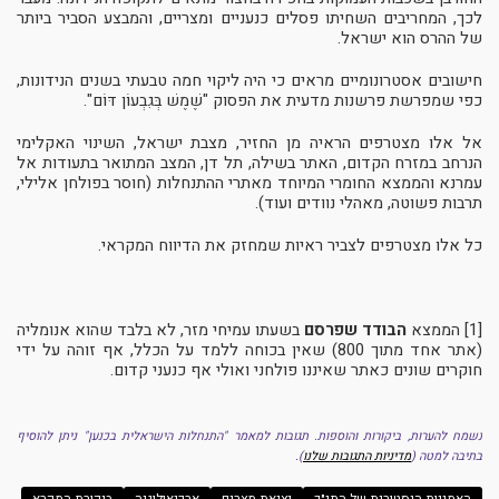
לכך, המחריבים השחיתו פסלים כנעניים ומצריים, והמבצע הסביר ביותר
של ההרס הוא ישראל.
חישובים אסטרונומיים מראים כי היה ליקוי חמה טבעתי בשנים הנידונות,
כפי שמפרשת פרשנות מדעית את הפסוק "שֶׁמֶשׁ בְּגִבְעוֹן דּוֹם".
אל אלו מצטרפים הראיה מן החזיר, מצבת ישראל, השינוי האקלימי
הנרחב במזרח הקדום, האתר בשילה, תל דן, המצב המתואר בתעודות אל
עמרנא והממצא החומרי המיוחד מאתרי ההתנחלות (חוסר בפולחן אלילי,
תרבות פשוטה, מאהלי נוודים ועוד).
כל אלו מצטרפים לצביר ראיות שמחזק את הדיווח המקראי.
[1] הממצא
הבודד שפרסם
בשעתו עמיחי מזר, לא בלבד שהוא אנומליה
(אתר אחד מתוך 800) שאין בכוחה ללמד על הכלל, אף זוהה על ידי
חוקרים שונים כאתר שאיננו פולחני ואולי אף כנעני קדום.
נשמח להערות, ביקורות והוספות. תגובות למאמר "התנחלות הישראלית בכנען" ניתן להוסיף
בתיבה למטה
(
מדיניות התגובות שלנו
).