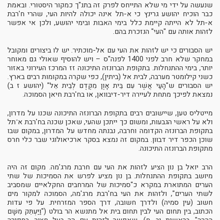
שנעשה על ידי מי שלא התייחס לפרק זה בתנ"ך כמקור היסטורי. ובאמת
כבר הוכיח יהושע גרינץ כי א-תל אינה יכולה להיות העי, שהרי ח'רבת
א-תל לא הייתה קיימת כלל בימי האבות ובימי יהושע, ולכן אי אפשר
לזהות אותה עם "העי" הנזכרת בהם.
יש הסבורים כי יש לזהות את העי עם אל-מוכתיר. יש לו ביצורים ומקובל
במחקר שלא חרב לפני 1400 לפנה"ס – ויש להוסיף שאולי גם מאוחר
יותר, בימי ההתנחלות. בתקופת הברונזה התיכונה זז המרכז העירוני באזור
כשני קילומטר מערבה, לבית אל (ביתין), כפי שקרה במקומות רבים בארץ.
יש הסבורים ש"הָעַי אֲשֶׁר עִם בֵּית אָוֶן מִקֶּדֶם לְבֵית אֵל" (יהושע ז ב)
נמצאת לפיכך מתחת לעיירה דיר-דיבוואן, או בח'רבת חיאן הסמוכה.
מייטליס טען, שיישובים רבים בתקופת הברונזה התיכונה שכנו על מדרון,
ולא על ראשי הגבעות, ומשום כך ייתכן שהעי, שאכן שכנה בח'רבת א־תל
בתקופת הברונזה הקדומה וחרבה, נבנתה מחדש על המדרון, במקום שבו
שוכן הכפר דיר דבוון. במקום זה נמצא בסקר ארכיאולוגי שבר כלי חרס
מתקופת הברונזה התיכונה.
הרב יואל בן נון הציע לזהות את העי עם חרבת מרג'מה. מקום זה היה
מיושב בתקופת ההתנחלות. בן נון מציע לפרש את הסמיכות של שתי
הערים המתוארת במקרא כ"סמיכות של המרחבים החקלאיים שמסביב
לשתי הערים", ולזהות את העי בח'רבת מרג'מה, הסמוכה למקור מים
חשוב (עין סמיה) ולדרך חשובה, דרך הספר המזרחית. על פי עדות
הכתוב, בין תחום העי לבין תחום בית אל מתנשא הר בולט ("וַיַּעְתֵּק מִשָּׁם