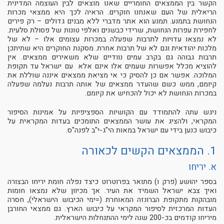
הקשר בין הממצאים החומריים שאנו מוצאים לבין העוצמה המדינית
הריאלית של העם שאנחנו חוקרים. הראיה לכך היא ממצאי מכרות
הנחושת בתמנע. תמנע הוא אתר מדברי ללא מבנים גדולים – רק פירים
לחפירת עפרות הנחושת, שרידי כבשנים ואלפי טונות של פסולת סלעית.
לא נמצאו עדויות לתרבות שפעלה במכרות עצומים אלו – לא של
מלכות יהודאית וגם לא של תרבות אחרת. מסקנת החוקרים היא שתיתכן
תרבות גבוהה גם בקרב עמים נוודיים שלא משאירים ממצאים. אין
להוציא מכלל אפשרות שעמים אלו אינם אלא עם ישראל עד תקופת
המלוכה. אפשר אם כן להסיק כי אי מציאת ממצאים איננה שוללת את
קיומם, ממש כשם שהעדר ממצאים של אותה תרבות נעלמה שפעלה
במכרות הנחושת לא יכול להכחיש את קיומם.
ניגש עתה להתמודד עם הקושיות הספציפיות על אמינות הסיפור
המקראי, ולהציג את עושר הממצאים התומכים בעדות המקראית על
כיבוש כנען בידי עם ישראל במאות הי"ג-י"ב לפנה"ס.
1. הממצאים הקשים לכאורה
א. יריחו
בספר יהושע (פרק ו) מתואר בפרוטרוט כיצד נפלה חומת יריחו הבצורה
ואיך צבא ישראל השמיד את העיר. אך מכיוון שלא נמצאו חומות
מובהקות מתקופת הברונזה המאוחרת (=ימי הכיבוש הישראלי), חסרה
העדות המרכזית לסיפור המקראי על כיבוש הארץ. גם ממצאי החורבן
מיריחו קודמים בכ-200 שנה לימי ההתנחלות הישראלית.