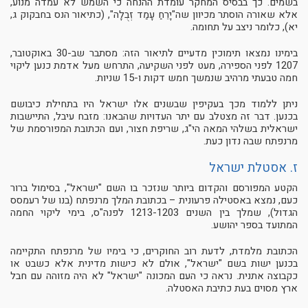
בשמים. כך בבסיס המחקר עומדת ההנחה כי השמש לא עמדה מנוע,
אלא שאורה הוסתר מכיוון שה"יָרֵחַ עָמַד זְבֻלָה", (כתיאור הנס בחבקוק ג,
יא), כלומר ניצב על תחומה.
בימינו נמצאו תימוכין מדעיים לתיאור הזה: מסתבר שב-30 באוקטובר,
1207 לפני הספירה, מעט לפני השקיעה, התרחש מעל אדמת כנען ליקוי
חמה טבעתי מרהיב שנמשך חמש דקות ו-15 שניות.
ניתן ללמוד מכך בעקיפין שבשנים אלו ישראל היו בתחילת כיבושם
בכנען. דבר זה מצטלב עם יתר העדויות שהבאנו: מזבח עיבל, התיישבות
ישראלית בשלהי המאה הי"ג, שריפת חצור, ועם הכתובת המפורסמת של
מרנפתח שבה נדון כעת.
ז. אסטלת ישראל
הקטע המפורסם והקדום ביותר שנזכר בו השם "ישראל", בסימול ברור
כעם, נמצא באסטילה פרעונית – בכתובת המלך מרנפתח (בנו של רעמסס
הגדול), שמלך בין השנים 1213-1203 לפנה"ס, בימי ליקוי החמה
המתועד בספר יהושע.
הכתובת מלמדת, לדעת רוב החוקרים, כי בימיו של מרנפתח התקיימה
בכנען ישות בשם "ישראל", אולם לא כישות מדינית אלא כשבט או
כקבוצה אתנית. נראה כי העם המכונה "ישראל" לא היה מזוהה עם חבל
ארץ מסוים בעת כתיבת האסטלה.