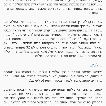
הָהָרָה", בראשית יב, ח), שאפשר לזהות עם הר בעל חצור. בחפירה
שנערכה בח'רבת מרג'מה נמצאה עיר מבצר ישראלית מימי המלוכה, אולם
בחתך שנחפר בחומה הדרומית נמצאה שכבת יישוב מתקופת הברונזה
המאוחרת.
לגבי ההקבלה בין השם הערבי א-תל לבין המשמעות של המלה העי
בעברית, אין בכך משום הוכחה שהתל עצמו הוא העי. ישנה תופעה נפוצה
של נדידה של שם מקום ליישוב צעיר קרוב, שאותה אהרוני מתאר ומביא
דוגמאות רבות. למשל: יריחו האמתית מכונה היום "תל א-סולטן", ושמה
נשתמר דוקא ב"אריחה" הסמוכה. שמה של עכו המקראית נשתמר בעכו
של ימינו שאינה אותה העיר. כך במקומות רבים נוספים – בית שאן,
יבנאל, תמנה, עגלון ועוד. אהרוני כותב כי מוכרים לנו 32 מקומות ששמם
נדד. אם כן גם העי המקורי אינו א-תל, אלא ששמו של העי נדד אליו.
בעי האמיתית אכן נמצאו שרידים מימי ההתנחלות.
ג. לכיש
בלכיש נמצאה שכבת חורבן ואלפי גולגלות, אך כתובת של רעמסס
השלישי, המאוחר לימי יהושע, לא מאפשרת לזהות את יהושע כמי
שהחריב אותה, בניגוד לנאמר בספר יהושע (י, לא-לב).
אמנם יש להבין זאת לאור המתח שבתיאור כיבוש הארץ בספרים יהושע
ושופטים. יש כיבוש מהיר מחד, ויש בעיית ההיאחזות והשליטה
הממושכת מאידך. יהושע לא יכול היה לכבוש את הארץ מיד וגם
להחזיק בה לטווח ארוך. אמנם במשך זמן קצר יחסית לא התייצב שום