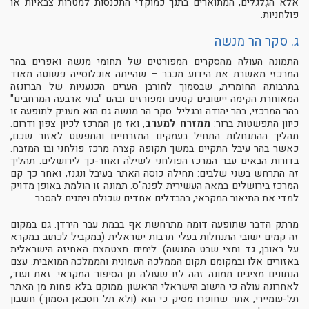
אלא הגִלגלים, המתוארים בתנך כמוקדי התכנסות למטרות צבאיות או
פולחניות.
ג. סקר הר מנשה
התמונה העולה מהסקרים המפורטים של תחומי מנשה ואפרים בהר
המרכזי מאשרת את הידוע מכבר – שהייתה אוכלוסייה פשוטה מאוד
בתרבותה החומרית, שבסמוך לחורבן הערים הכנעניות של הברונזה
המאוחרת הקימה יישובים קטנים ומפורזים ובהם "בתי ארבעה המרחבים"
בהר המרכזי, בהר יהודה ובגליל. סקר הר מנשה גם הוא מעניק לתופעה זו
כיוון התפשטות ברור:
ממזרח למערב
, ואז מן המרכז לכיון צפון ודרום.
תהליך ההתנחלות התחיל בעמקים המזרחיים והתפשט לאזור שכם,
כאשר בהר עיבל התקיים במשך תקופה קצרה מרכז פולחני ובו המזבח.
בדורות הבאים עבר המרכז הפולחני לשילֹה ואחר-כך לירושלים. תהליך
זה התרחש בשני שלבים: תחילה כוסה האתר בעיבל ונגנז, ואחר כך קם
המרכז בירושלים במאה העשירית לפנה"ס. תמונה זו הולמת באופן מדויק
למדי את התיאור המקראי, בהבדלים אחדים שכולם ניתנים להסבר.
מרתק הדבר שתופעה דומה מתרחשת אף בבמת עבר הירדן. גם במקום
זה קמים ישובי התנחלות בעלי תרבות ישראלית (במקביל לכתוב במקרא
על ראובן, גד וחצי שבט המנשה). לימים תצטמצם האחיזה הישראלית
באזורים אלו ובמקומם תקום הממלכה העמונית והממלכה המואבית. עצם
הנתונים מציגים תמונה זהה לזו שעולה מן הסיפור המקראי. זאת ועוד,
לאחרונה עולה כי הישוב הישראלי הראשון ממוקם בלא פחות מן האתר
תל-עומיירי, אתר שחופרו מסיק כי הוא (ולא תל חסבאן הסמוך) חשבון