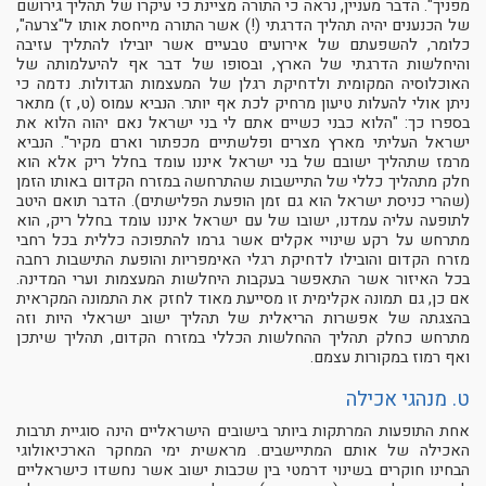
מפניך". הדבר מעניין, נראה כי התורה מציינת כי עיקרו של תהליך גירושם
של הכנענים יהיה תהליך הדרגתי (!) אשר התורה מייחסת אותו ל"צרעה",
כלומר, להשפעתם של אירועים טבעיים אשר יובילו להתליך עזיבה
והיחלשות הדרגתי של הארץ, ובסופו של דבר אף להיעלמותה של
האוכלוסיה המקומית ולדחיקת רגלן של המעצמות הגדולות. נדמה כי
ניתן אולי להעלות טיעון מרחיק לכת אף יותר. הנביא עמוס (ט, ז) מתאר
בספרו כך: "הלוא כבני כשיים אתם לי בני ישראל נאם יהוה הלוא את
ישראל העליתי מארץ מצרים ופלשתיים מכפתור וארם מקיר". הנביא
מרמז שתהליך ישובם של בני ישראל איננו עומד בחלל ריק אלא הוא
חלק מתהליך כללי של התיישבות שהתרחשה במזרח הקדום באותו הזמן
(שהרי כניסת ישראל הוא גם זמן הופעת הפלישתים). הדבר תואם היטב
לתופעה עליה עמדנו, ישובו של עם ישראל איננו עומד בחלל ריק, הוא
מתרחש על רקע שינויי אקלים אשר גרמו להתפוכה כללית בכל רחבי
מזרח הקדום והובילו לדחיקת רגלי האימפריות והופעת התישבות רחבה
בכל האיזור אשר התאפשר בעקבות היחלשות המעצמות וערי המדינה.
אם כן, גם תמונה אקלימית זו מסייעת מאוד לחזק את התמונה המקראית
בהצגתה של אפשרות הריאלית של תהליך ישוב ישראלי היות וזה
מתרחש כחלק תהליך ההחלשות הכללי במזרח הקדום, תהליך שיתכן
ואף רמוז במקורות עצמם.
ט. מנהגי אכילה
אחת התופעות המרתקות ביותר בישובים הישראליים הינה סוגיית תרבות
האכילה של אותם המתיישבים. מראשית ימי המחקר הארכיאולוגי
הבחינו חוקרים בשינוי דרמטי בין שכבות ישוב אשר נחשדו כישראליים