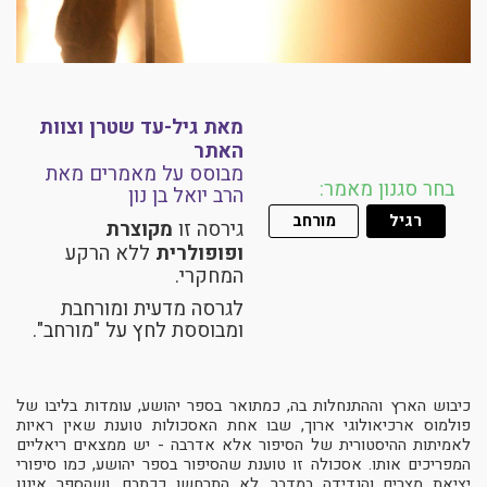
מאת גיל-עד שטרן וצוות
האתר
מבוסס על מאמרים מאת
בחר סגנון מאמר:
הרב יואל בן נון
רגיל
מורחב
גירסה זו
מקוצרת
ופופולרית
ללא הרקע
המחקרי.
לגרסה מדעית ומורחבת
ומבוססת לחץ על "מורחב".
כיבוש הארץ וההתנחלות בה, כמתואר בספר יהושע, עומדות בליבו של
פולמוס ארכיאולוגי ארוך, שבו אחת האסכולות טוענת שאין ראיות
לאמיתות ההיסטורית של הסיפור אלא אדרבה - יש ממצאים ריאליים
המפריכים אותו. אסכולה זו טוענת שהסיפור בספר יהושע, כמו סיפורי
יציאת מצרים והנדידה במדבר, לא התרחשו ככתבם, ושהספר איננו