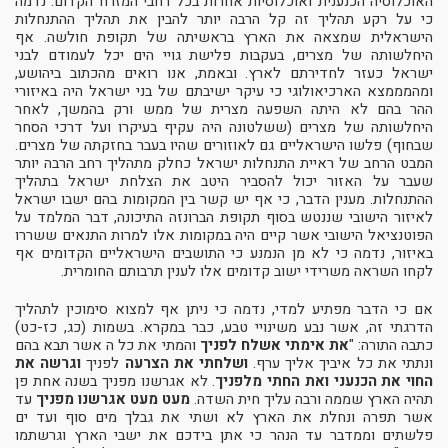
האוכלוסיה הכנענית ואוכלוסיות אחרות בכל רחבי המזרח הקדום. נדמה
כי על רקע תהליך זה קל הרבה יותר להבין את תהליך ההתנחלות
הישראלית שמצאה את הארץ בראשיתה של תקופת חולשה. אף
היחלשותה של מצרים, בעקבות פלישת גויי הים יכל לעמודם לבני
ישראל כעזר לחדירתם לארץ. ובאמת, אנו רואים מהכתוב ביהושע,
ומהמממצא הארכיאולוגי כי עיקר ישיבתם של בני ישראל היה באיזורי
ההר בהם לא היתה השפעה מצרית של ממש ורק בהמשך, לאחר
היחלשותה של מצרים (ששלטונה היה עקיף בעיקרו ועל דרכי הסחר
שבחוף) פלשו הישראליים גם לאוזורים שהיו בעבר בחזקתה של מצרים.
המבט הרחב של ראיית התנחלות ישראל כחלק מתהליך רחב הרבה יותר
שעבר על האזור יכול להסביר היטב את הצלחת ישראל בתהליך
ההתנחלות. מענין הדבר, כי אף יש קשר בין המקומות בהם ישבו ישראל
לאיזור הישובי שננטש בסוף תקופת הברונזה התיכונה, דבר המלמד על
הפוטנציאל הישובי אשר קיים היה במקומות אלו למרות התנאים ששררו
באיזור, נדמה כי לא מן הנמנע כי התושבים הישראליים הקדומים אף
לקחו השראה משרידי ישוב קדומים אלו לענין תרבותם החומרית.
אם כי הדבר מפתיע למדי, נדמה כי ניתן אף למצוא סימוכין לתהליך
הדרגתי זה, אשר נבע משינויי טבע, כבר במקרא. בשמות (כג, כז-כט)
כתבה התורה: "
את אימתי אשלח לפניך
והמתי את כל ה אשר תבא בהם
ונתתי את כל איביך אליך ערף.
ושלחתי את הצרעה
לפניך
וגרשה את
החוי את הכנעני ואת החתי מלפניך
. לא אגרשנו מפניך בשנה אחת פן
תהיה הארץ שממה ורבה עליך חית השדה.
מעט מעט אגרשנו מפניך
עד
אשר תפרה ונחלת את הארץ לא ושתי את גבלך מים סוף ועד ים
פלשתים וממדבר עד הנהר כי אתן בידכם את ישבי הארץ וגרשתמו