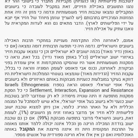
לשכבות פלישתיות (או כנעניות) מקבילות. מתברר כי בישובי ההר לא
נהגו התושבים באכילת חזירים, זאת במקביל לעובדה כי בישובים
המקבילים נמצאו שכבות חזיר משמעותיות ונדמה כי מזון זה היה אחת
המזונות המרכזיים בתרבותם (יש להעריך שזמן מיוחד של חזיר אף יובא
על ידי הפלישתים לארץ). הדבר מתאים גם הוא לעדות המקראית על
טאבו עתיק על אכילת חזיר.
אמנם, לאחרונה חלה התקדמות מעניינת במחקרי תרבות האכילה
בישובים הישראליים. נדמה היה כי תופעה תרבותית דומה נמצאה (אם כי
באופן נדיר מאוד) בכמה ישובים לא ישראליים וכן כי נמצאו עקבות חזיר
באיזורי ישוב ישראליים (כנ"ל באופן מאוד נדיר). בכל זאת, נראה כי
מסקנות משמעותיות אשר היו שהסיקו מהתקדמות זו אינן עומדת בפני
הביקורת. לאחרונה, נכנס אבי פאוסט לעומק הסוגיה והראה כי בכלל,
עקבות החזיר (הנדירות מאוד) שנמצאו בשטחי הממלכות הישראליות היו
דווקא בעיקר במובלעות כנעניות מובהקות באותם האיזורים ולא בישובים
בעלי אופי ישראלי. פאוסט הראה בספרו Israel’s Ethnogenesis:
Settlement, Interaction, Expansion and Resistance כי כל הסקת
מסקנות מתופעה זו הינה שגויה מיסודה: לא רק שמדובר לרוב בשכבות
ישוב כנעני ולא בישוב בעל אופי ישראלי, אלא שיש להסתכל על המגמה
הכללית ולא על האתר החריג. כלומר, אכן ניתן למצוא שכבת ישוב
פלישתית ללא חזיר אך מדובר באחוז זניח מן הישובים (1%), לעומת
זאת, בישוב הישראלי מדובר בתופעה מובהקת (99%). אם כן גם שכבת
ישוב בודדת המכילה חריגה מן הכלל איננה יכולה ללמד אותנו מאומה
על התרבות המקומית היות וזו איננה מייצגת את
המקובל
באותה
האוכלוסיה ואם כן אין אלו אלא חריגה ספורדית של אנשים מספר.