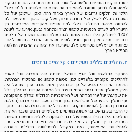
ישנם חוקרים הטוענים ש״ישראל״ שבכתובת מרנפתח היה הגורם העיקרי
למסע שלו לכנען, שנועד להתמודד עם סכנת השתלטותו של "ישראל"
הללו על חלקים נרחבים של הארץ באזור ההר. ואכן, שילובן של כל
העובדות הללו לעיל, של החרבת חצור, ושל קרב גבעון - מאפשר לנו
להתוות מתאר כרונולוגי כללי לפיו שניים מהקרבות המכריעים בין
הישראלים לערים הכנעניות, כיבוש חצור ומלחמת גבעון, אירעו עד לשנת
1207 לפנה״ס, ואלו הפכו אותם לכוח עולה התובע בעלות על חלקים
נרחבים במרכז ארץ כנען. סביר לשער שהמסע המצרי התרחש לאחר
נצחונות ישראליים מכריעים אלו, שערערו את האחיזה המצרית החלשה
ממילא בארץ.
ח. תהליכים כללים ושינויים אקלימיים נרחבים
במחקר הקלאסי של ארץ ישראל מיוחס היה חורבנה של הארץ
לתהליכים מקומיים בלעדיים כגון מסעות כיבוש או מהפכות חברתיות.
המחקר המודרני הצביע על כך שהתהליך אותו עברה ארץ ישראל היה
חלק מתהליך שינוי נרחב ואיטי שעבר כל המזרח הקדום. התהליך כלל
את שקיעתן של ערי המדינה ושל האימפריות הגדולות ובחלק מהמקומות
אף תהליך גיבוש של אוכלוסיות כגון תחילת מעבר נוודי אדום (ממלכת
אדום מן התורה) להתישבות קבע. נדמה כי לאחרונה החלה ההבנה במחקר
כי הדבר נבע בראש ובראשונה משינויים אקלימיים רחבים שעבר האיזור.
תהליכים אלו הובילו בסופו של דבר למצוקה כלכלית ותופעות נוספות.
במקביל הוביך תהליך זה אף להגירתם של גויי הים וכתוצאה מכך
להיחלשות המעצמות, זאת במקביל להיחלשות הכללית שעברה