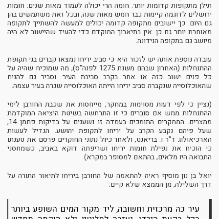
תילן מתקופות קדומות יותר. חומה הרי יכולה לעמוד מאות שנים: חומות
ירושלים לדוגמה קיימות כבר חמש מאות שנה, ובכל זאת משתמשים בהן
גם היום. כך יישובים מתקופה קדומה יכולים למעשה להשתייך לתקופה
מאוחרת יותר גם כן. אין בתיארוך המוקדם כדי להעיד שהיישוב לא היה
מיושב גם בתקופה הנידונה.
עובדה נוספת אותה יש לזכור היא כי סביב יריחו נמצאו קברים בני תקופת
ההתנחלות (האחרון שבהם משנת 1275 לפנה"ס), מה שמוכיח שהיה על
כל פנים ישוב כזה או אחר בקרב סביבת העיר. וסביר גם להניח
שהאוכלוסייה שנקברה סביב יריחו הייתה האוכלוסייה שגרה בעיר עצמה.
(נציין כי לפי דעות מסוימות במחקר, מייחסות את שכבת החורבן לימי
ההתנחלות ממש אם סוברים כי זו התרחשה בשיטת היציאה המוקדמת
ממצרים. המחקרים התומכים בעמדה זו נשענים על בדיקות פחמן 14,
שעל פיהם נקבע הקרב על יריחו לתקופת יהושע. הגדיל לעשות
הארכיאולוג ד"ר ו. בריאנט, ולאחר כיול נתוני החוקרים פרסם את טענתו
כי הוכיח את נפילת חומות יריחו ושריפתה דוקא באביב, כשמחסני
התבואה היו מלאים, בהתאם למסופר במקרא)
יואל בן נון מוסיף ראיה להתאמה של החורבן ביריחו לתיאור התורה על
דרך השלילה, מן הממצא שלא קיים:
עיר כה מרכזית וחשובה, ליד מקור המים השופע ביותר