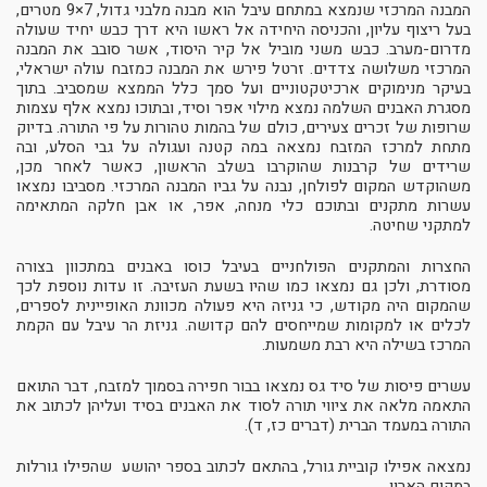
המבנה המרכזי שנמצא במתחם עיבל הוא מבנה מלבני גדול, 7×9 מטרים,
בעל ריצוף עליון, והכניסה היחידה אל ראשו היא דרך כבש יחיד שעולה
מדרום-מערב. כבש משני מוביל אל קיר היסוד, אשר סובב את המבנה
המרכזי משלושה צדדים. זרטל פירש את המבנה כמזבח עולה ישראלי,
בעיקר מנימוקים ארכיטקטוניים ועל סמך כלל הממצא שמסביב. בתוך
מסגרת האבנים השלמה נמצא מילוי אפר וסיד, ובתוכו נמצא אלף עצמות
שרופות של זכרים צעירים, כולם של בהמות טהורות על פי התורה. בדיוק
מתחת למרכז המזבח נמצאה במה קטנה ועגולה על גבי הסלע, ובה
שרידים של קרבנות שהוקרבו בשלב הראשון, כאשר לאחר מכן,
משהוקדש המקום לפולחן, נבנה על גביו המבנה המרכזי. מסביבו נמצאו
עשרות מתקנים ובתוכם כלי מנחה, אפר, או אבן חלקה המתאימה
למתקני שחיטה.
החצרות והמתקנים הפולחניים בעיבל כוסו באבנים במתכוון בצורה
מסודרת, ולכן גם נמצאו כמו שהיו בשעת העזיבה. זו עדות נוספת לכך
שהמקום היה מקודש, כי גניזה היא פעולה מכוונת האופיינית לספרים,
לכלים או למקומות שמייחסים להם קדושה. גניזת הר עיבל עם הקמת
המרכז בשילה היא רבת משמעות.
עשרים פיסות של סיד גס נמצאו בבור חפירה בסמוך למזבח, דבר התואם
התאמה מלאה את ציווי תורה לסוד את האבנים בסיד ועליהן לכתוב את
התורה במעמד הברית (דברים כז, ד).
נמצאה אפילו קוביית גורל, בהתאם לכתוב בספר יהושע שהפילו גורלות
במקום הארון.