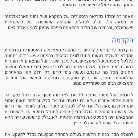
מסמך היסטורי אלא סיפור אגדה מאוחר.
מאמר זה יתרכז בקריאה היסטורית של המקרא ושל נתוני הארכאולוגיה
מן המאה הי"ג והי"ב לפנה"ס, התקופה המשוערת של ההתנחלות
הישראלית, ובבחינה של מידת ההתאמה ביניהם שניתן להגיע אליה כיום.
הקדמה
כהקדמה לדיון יש להדגיש כי מתנגדי האסכולה ההיסטורית בפרשנות
המקרא נכשלים בטעות מתודולוגית בסיסית, בהניחם שיש בידינו "תמונה
כללית" מספקת של הממצאים, ושלפיכך היעדר של ממצאים או תעודות
כמוהו כראיה מוצקה. אולם באמת ברור לגמרי שאין בידינו אפילו חמישה
אחוזים מכל מה שנכתב ונעשה בימי קדם. רק חלק קטן מהאתרים
הרלוונטיים נחפר, יש עדיין ספקות בכרונולוגיה ובזיהוי של אתרים,
וממצאים רבים הם ספורדיים ממש.
לדוגמה: החל מסוף שנות ה-70 ועד לאחרונה חשף אדם זרטל בסקר הר
מנשה אלפי אתרים שלא היו ידועים עד אז כלל, וביניהם מאות אתרי
התנחלות מהמאה הי"ג עד הי"א לפנה"ס, אשר יכולים לשפוך אור חדש
על פרשת ההתנחלות כולה. הדיון שהיה מתנהל בנושא עד להצטברות
הממצאים היה מפספס את מרבית הראיות, לא בגלל פרשנות שגויה אלא
פשוט בגלל שהם לא התגלו עדיין.
למעלה מכך, מגמות חדשות בעולם המחקר מבקשות בכלל לקעקע את