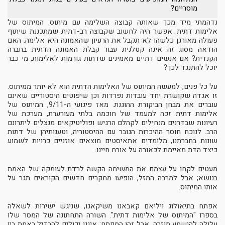
מוסריים?
נדהמתי מיד מכך שאותה קבוצה השלימה עם מיתוס: המיתוס של
אלימות דתית. אפשר היה לחשוב שקבוצה רב-דתית שמתכננת שיתוף
פעולה מאורגן כלשהו לא תקבל את הרעיון שהאמונה היא אלימה. האם
הודאה מסוג זה אינה קטלנית עבור קבלת האמונה הדתית בחברה
הקנדית? אם אנשים דתיים מאמינים שדתות גורמות לאלימות, מי כבר
יוכל להתנגד לכך?
על כל פנים, למעשה המיתוס של האלימות הדתית הוא לא יותר ממיתוס.
זו אגדה שקושרת יחד עובדות נפרדות וכן שיפוטים היסטוריים שאינם
עוברים את מבחן הביקורת ההוגנת. מאז פיגועי ה-9/11, המיתוס של
אלימות דתית זכה למעמד של חוכמה בלתי מעורערת, מערכת של
רעיונות שבדרנים מנחילים לקהלם הרגיש ופוליטיקאים מנצלים ליתרונם
הרב. לנוכח חוסר ההיכרות הגובר עם ההיסטוריה, וטענותיהן של דתות
שונות בחברתנו, מלומדים אתאיסטים מוצאים אוזניים כרויות לשמוע
כיצד הדת מאיימת לכאורה על אורח חיינו.
מעטים לקחו על עצמם את המשימה הקשה לרדת לעומקה של האמת
בנושא; אבל למרבה המזל, הופיעו מחקרים חדשים הקוראים תגר על
אותו המיתוס.
אפתח בתיאולוג ויליאם קאבאנו משיקאגו, שניגש ישירות לשאלה
בספרו "המיתוס של אלימות דתית". השורה התחתונה של המסר שלו
עלולה להישמע מוזרה, אבל זהו המפתח: איננו יכולים להבדיל באמת בין