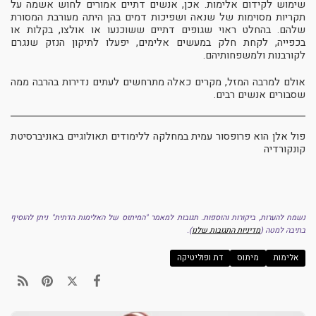
שימוש לקידום אלימות. אכן, אנשים דתיים אמורים לחוש אשמה על
תקריות מסוימות של שנאה ושפיכות דמים בהן היתה מעורבת המסורת
שלהם. בהחלט ראוי שגופים דתיים ששוכנעו או אולצו, בקלות או
בכפייה, לקחת חלק במעשים אלימים, יפעלו לתיקון הנזק שנגרם
לקורבנות ולמשפחותיהם.
אולם למרבה המזל, מקרים כאלה מתרחשים לעתים נדירות בהרבה ממה
שסבורים אנשים רבים.
פול אלן הוא פרופסור עמית במחלקה ללימודים תאולוגיים באוניברסיטת
קונקורדיה
נשמח להערות, ביקורות והוספות. תגובות למאמר "המיתוס של האלימות הדתית" ניתן להוסיף
בתיבה למטה
(
מדיניות התגובות שלנו
).
אלימות
מיתוס
דת ופוליטיקה