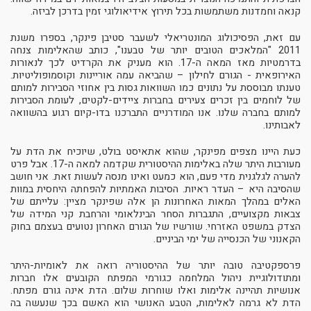
קנאה וחמדנות משתמשות בכל תירוץ אידיאולוגי זמין בדרכן לביזה.
עם זאת, הפסיכולוג המונטריאלי לשעבר סטיבן פינקר, בספרו משנת
2011 "המלאכים הטובים יותר של טבענו", כותב שהאלימות צנחה
בדרמטיות מאז המאה ה-17. הוא מעניק את הקרדיט לכך לנאורות
האירופאית - הגורם לחילון – שהביאה עמה אוריינות וקוסמופוליטיות.
טענתו מבוססת על נתונים כמו השוואות גסות בין אחוזי הסבירות למותם
של לוחמים בין זכרים צעירים בחברות ציידים-לקטים, לעומת הסבירות
למותם בחברה שלנו. אנו המודרניים התברכנו בדו-קיום רגוע בהשוואה
לאבותינו.
כעת היינו מצפים מפינקר, שהוא אתאיסט בולט, שיוכיח את הדת על
מעורבות היתר שלה באלימות ההיסטורית שקדמה למאה ה-17. אבל פרט
להערה לגלגנית מדי פעם, הוא כמעט ואינו מנסה לעשות זאת. אני חושב
שהסיבה היא – העדר ראיות. הסיבות האמתיות להפחתה היחסית במוות
האלים במהלך המאות האחרונות הן אלה שפינקר מציין: עלייתם של
צבאות מקצועיים, התגברות הסחר הבינלאומי והרחבת קני המידה של
הצדק במשפט האזרחי. שורשיו של הגורם האחרון נטועים בעצמם בחוק
הקאנוני של הכנסייה של ימי הביניים.
פרספקטיבה טובה יותר של ההיסטוריה רואה את לאומיות-היתר
ומתודולוגיית ניהול המלחמה כגורמי המפתח הקובעים אלו חברות
אנושיות תהיינה אלימות ואלו שוחרות שלום. הדת אינה גורם מפתח.
הדת לא גרמה לאלימות, הטבע האנושי הוא האשם בכך שנעשה בה