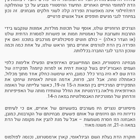
הדת לתחומי החיים האחרים. התיעוד ההיסטורי מצביע על כך שהחלוקה
דתי\חילוני אינה מאפשרת הפרדה קלה לשני חלקים מובחנים. זה נכון
במיוחד לגבי מניעים חופפים אצל אנשים פרטיים.
הצרכים הרוחניים שלנו, אוסף של תכונות מולדות, אמונות שנקבעו בידי
התרבות ותערובת של נאמנויות חמות או פושרות למסורת הדתית שלנו
(או העדר כאלה) – כולם חוטים פסיכולוגיים מורכבים בתוכנו. ואם אין
הפרדה בין הדת לגורמים אחרים בתוך הראש שלנו, על אחת כמה וכמה
שנכון הדבר לגבי החברה בכללותה.
מבחינה היסטורית, האם המתיישבים האירופאים הפעילו אלימות כלפי
העמים האבוריג'ינים בשל קנאות דתית או למרות קיומה? תפקידה של
הדת שם לא היה ברור כלל. כמובן, היא שימשה כחלק אחד מתוך מכלול,
כאמתלה נוחה; אבל זהב, פרוות, אדמה ונטיות לאומיות שיחקו את
התפקידים המרכזיים בין המאות ה-15 וה-19, כאשר עלייתה של האומה
האירופאית מילאה בדרמטיות את החלל שהותירו מותה של האפיפיורות
והדחתן של המונרכיות האבסולוטיות במאה ה-14.
מיסיונרים נוצרים היו מעורבים בפשעיהם של אחרים, אם כי לעיתים
נדירות היו הם היוזמים של אותם פשעים. מבחינתם של הקורבנות, כמובן,
האבחנה הזו חסרת משמעות – אבל על מנת להבין את מקומה של הדת
במאה ה-21, זה משנה מאוד.
חוקרת הדת בעלת השם הבינלאומי, קארן ארמסטרונג, נכנסה לפולמוס