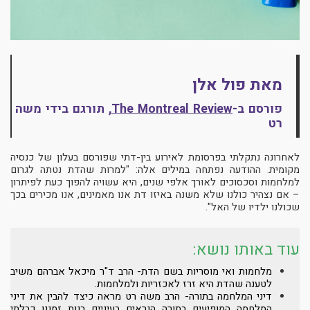
מאת פול אלן
פורסם ב-
The Montreal Review
, תורגם בידי משה
רט
לאחרונה נתקלתי בפרסומת לאירוע בין-דתי שפורסם בעלון של כנסיה
מקומית. ההודעה נפתחה במילים אלה: "למרות שהדת נטתה לגרום
למלחמות וסכסוכים לאורך אלפי שנים, היא עשויה להפוך כעת לפיתרון
– אם נצהיר כולנו שלא משנה באיזו דת אנו מאמינים, אנו מכירים בכך
שכולנו ילדיו של האל".
עוד באותו נושא:
מלחמות ואי מוסריות בשם הדת- הרב ד"ר מיכאל אברהם משיב
לטענה
שהדת היא זרז לאכזריות ולמלחמות.
דיני המלחמה בתורה- הרב משה רט מראה כיצד להבין את דיני
המלחמה המופיעים בתורה הנראים בעיניים בנות זמננו כבלתי