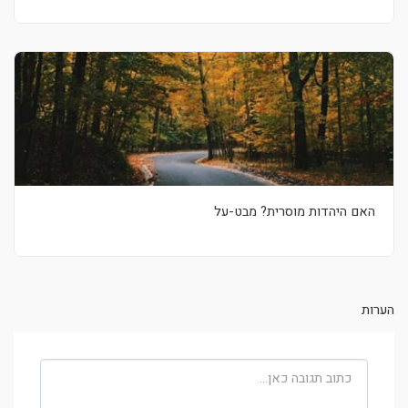
האם היהדות מוסרית? מבט-על
הערות