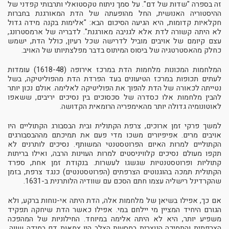
זה בספרה "שדות של דם". על סמך ניתוח טקסטואלי ותרבותי קפדני של
ההיסטוריה האנושית, החל מהופעתה של הדת המאורגנת בחברות
חקלאיות קדומות, היא הגיעה הסיכום הבא: "אלימות בקנה מידה גדול
לא היתה קשורה לדת אלא לגניבה מאורגנת". לדבריה של ארמסטרונג,
עצם קיומם של אויבים מוביל לדרישה שכל רעיון, כולל הדת, ישמש
כחלק מהאסטרטגיה של ביסוס המיתוס בדבר מפלצתיותו של האויב.
המלחמות המכונות מלחמות הדת במרכז אירופה (1618-48) עומדות
לעתים תכופות במרכז הטיעונים בעד הפרדת הדת מהפוליטיקה, בשל
נטייתה לכאורה של הדת להפוך את הפוליטיקה לאלימה. אולם נכון יותר
להבין מלחמות אלו כסדרה של סכסוכים בין נסיכים יריבים, ששאפו
לאוטונומיה גדולה יותר מהאימפריה הרומאית הקדושה.
למשך פרקי זמן ארוכים, צרפת הקתולית ובית הבסבורג הקתוליים היו
אויבים מרים. אפיפיורים משכו מדי פעם את תמיכתם מההבסבורגים
הקתוליים למרות האיום הפרוטסטנטי המשותף. נסיכים לותרנים לא
תקפו מעולם נסיכים קלוויניסטים למרות העוינות הרבה, ואילו בריתות
קתוליות ופרוטסטנטיות שגשגו לעשרות. בנקודת זמן אחת, ספרד
הקתולית תמכה בהוגנוטים הצרפתים (הפרוטסטנטים) כנגד צרפת, בזמן
שהקרדינל רישליה עצמו חתם הסכם עם שוודיה הלותרנית ב-1631.
אם כך, אפילו בשיאן של מלחמות אלה, הדת היתה אי-נוחות ברקע, ולא
הגורם היחיד המציין מי יילחם במי. אפילו כאשר הדת שיחקה תפקיד
משפיע יותר, היא לא היתה אלימה במיוחד. החילוניות של המהפכה
הצרפתית והתמיכה הנוצרית במסעות הצלב היו צמאות דם במידה שווה.