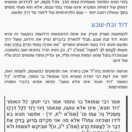
בפני חטא והפטור משמירת עצמו מכך. מכל מקום, יש להדגיש שנושא
דמותן של דמויות המקרא איננו עומד בפני עצמו, אלא הוא סעיף מסוים
בתוך שאלה רחבה יותר – עצם הלגיטימיות של לימוד על דרך הפשט.
דוד ובת-שבע
להמחשת העניין אציין את אחת הדוגמאות הידועות בהקשר זה והיא
חטא דוד ובת שבע. מבלי להאריך בדברים נציין את הידוע, שעל דרך
הפשט חטא דוד בשני חטאים חמורים: "אֵת אוּרִיָּה הַחִתִּי הִכִּיתָ בַחֶרֶב וְאֶת
אִשְׁתּוֹ לָקַחְתָּ לְּךָ לְאִשָּׁה" (שמ"ב י"ב, ט), והוא הכיר בחטאו ושב בתשובה,
שבשכרה בוטל עונש המוות שהיה עליו, אך עדיין נותרו עונשים רבים עליו
ועל זרעו.
הגישה הרווחת בחז"ל אכן ביארה את הפסוקים כפשוטם, לעומת זאת,
יותר את דעת רבי יהודה הנשיא ורבי שמואל בר נחמני, שלפיה: "כל
האומר 'דוד חטא' אינו אלא טועה". נפתח אפוא בדברי הסוגיה
המפורסמת:
אמר רבי שמואל בר נחמני אמר רבי יונתן: כל האומר
'דוד חטא', אינו אלא טועה, שנאמר וַיְהִי דָוִד לְכָל דְּרָכָו
מַשְׂכִּיל וַה' עִמּוֹ וגו' (שמ"א י"ח, יד) - אפשר חטא בא
לידו ושכינה עמו?! אלא מה אני מקיים מַדּוּעַ בָּזִיתָ אֶת
דְּבַר ה' לַעֲשׂוֹת הָרַע (שמ"ב י"ב, ט)? שביקש לעשות ולא