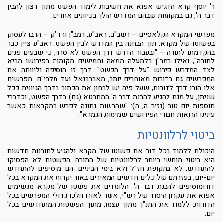
ר' יוסף קרא הדגיש אפוא את חשיבות לימוד הפשט מתוך רצון להבין
דבר ה', גם במקומות שבהם המדרש הולך בכיוונים אחרים.
מפרשי המקרא הקלאסיים – רשב"ם, ראב"ע, רמב"ן ורד"ק – הרבו לעסוק
בפשוטו של מקרא, תוך הבחנה בין המדרש לבין הפשט. ראב"ע ציין כבר
בהקדמתו לתורה – "ובעבור הדרש דרך הפשט לא סרה, כי שבעים פנים
לתורה", ואילו רמב"ן בלמעלה ממאה וחמישים מקומות בפירושו מביא
לצד המדרש פירוש "על דרך הפשט". דרך זו הוסיפה וליוותה את
המפרשים גם בדורות מאוחרים יותר, מאברבנאל ועד מלבי"ם. מפרשים
אלו הורו דרך לדורות, שעל פיה יש לבחון את הכתוב בדרך הגיונית ככל
שניתן, על מנת להגיע להבנת דבר ה' המתבטא (גם) בדרך הפשט, וכדברי
תוספות יום טוב (נזיר ה, ה): "שהרשות נתונה לפרש במקראות כאשר
עינינו הרואות חבורי הפירושים שמימות הגמרא".
ביטוי לרלוונטיות
היכולת ללמוד בכל דור את פשוטו של מקרא ולהגיע לתובנות חדשות
היא ביטוי מוחשי ביותר לרלוונטיות של התורה. הפשטות לא הפסיקו
להתחדש, לא בתקופת חז"ל ולא בימי הביניים. הם מוסיפים להתחדש
יום-יום, בעזרתם של כלים חדשים המאירים באור יקרות את המקרא בכל
דורומוסיפים להבנת דבר ה'. הלומדים את פשטו של מקרא מגשימים
אפוא את עקרון היסוד של רש"י, אשר לאורו הלכו גדולי המפרשים בכל
הדורות: ללמוד את התנ"ך מתוך עצמו, מתוך הפשטות המתחדשים בכל
יום.