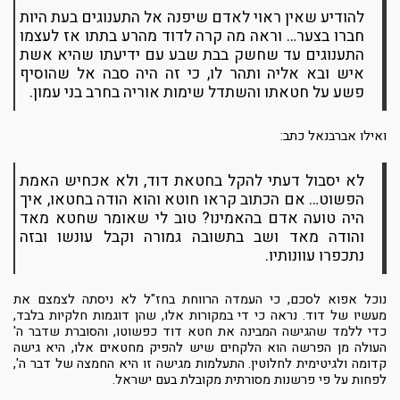
להודיע שאין ראוי לאדם שיפנה אל התענוגים בעת היות
חברו בצער… וראה מה קרה לדוד מהרע בתתו אז לעצמו
התענוגים עד שחשק בבת שבע עם ידיעתו שהיא אשת
איש ובא אליה ותהר לו, כי זה היה סבה אל שהוסיף
פשע על חטאתו והשתדל שימות אוריה בחרב בני עמון.
ואילו אברבנאל כתב:
לא יסבול דעתי להקל בחטאת דוד, ולא אכחיש האמת
הפשוט… אם הכתוב קראו חוטא והוא הודה בחטאו, איך
היה טועה אדם בהאמינו? טוב לי שאומר שחטא מאד
והודה מאד ושב בתשובה גמורה וקבל עונשו ובזה
נתכפרו עוונותיו.
נוכל אפוא לסכם, כי העמדה הרווחת בחז"ל לא ניסתה לצמצם את
מעשיו של דוד. נראה כי די במקורות אלו, שהן דוגמות חלקיות בלבד,
כדי ללמד שהגישה המבינה את חטא דוד כפשוטו, והסוברת שדבר ה'
העולה מן הפרשה הוא הלקחים שיש להפיק מחטאים אלו, היא גישה
קדומה ולגיטימית לחלוטין. התעלמות מגישה זו היא החמצה של דבר ה',
לפחות על פי פרשנות מסורתית מקובלת בעם ישראל.