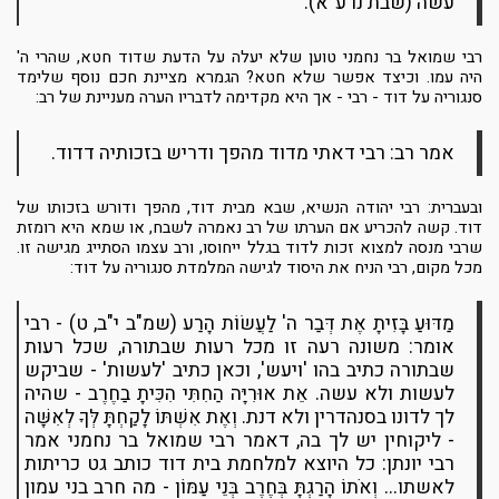
עשה (שבת נו ע"א).
רבי שמואל בר נחמני טוען שלא יעלה על הדעת שדוד חטא, שהרי ה'
היה עמו. וכיצד אפשר שלא חטא? הגמרא מציינת חכם נוסף שלימד
סנגוריה על דוד - רבי - אך היא מקדימה לדבריו הערה מעניינת של רב:
אמר רב: רבי דאתי מדוד מהפך ודריש בזכותיה דדוד.
ובעברית: רבי יהודה הנשיא, שבא מבית דוד, מהפך ודורש בזכותו של
דוד. קשה להכריע אם הערתו של רב נאמרה לשבח, או שמא היא רומזת
שרבי מנסה למצוא זכות לדוד בגלל ייחוסו, ורב עצמו הסתייג מגישה זו.
מכל מקום, רבי הניח את היסוד לגישה המלמדת סנגוריה על דוד:
מַדּוּעַ בָּזִיתָ אֶת דְּבַר ה' לַעֲשׂוֹת הָרַע (שמ"ב י"ב, ט) - רבי
אומר: משונה רעה זו מכל רעות שבתורה, שכל רעות
שבתורה כתיב בהו 'ויעש', וכאן כתיב 'לעשות' - שביקש
לעשות ולא עשה. אֵת אוּרִיָּה הַחִתִּי הִכִּיתָ בַחֶרֶב - שהיה
לך לדונו בסנהדרין ולא דנת. וְאֶת אִשְׁתּוֹ לָקַחְתָּ לְּךָ לְאִשָּׁה
- ליקוחין יש לך בה, דאמר רבי שמואל בר נחמני אמר
רבי יונתן: כל היוצא למלחמת בית דוד כותב גט כריתות
לאשתו... וְאֹתוֹ הָרַגְתָּ בְּחֶרֶב בְּנֵי עַמּוֹן - מה חרב בני עמון