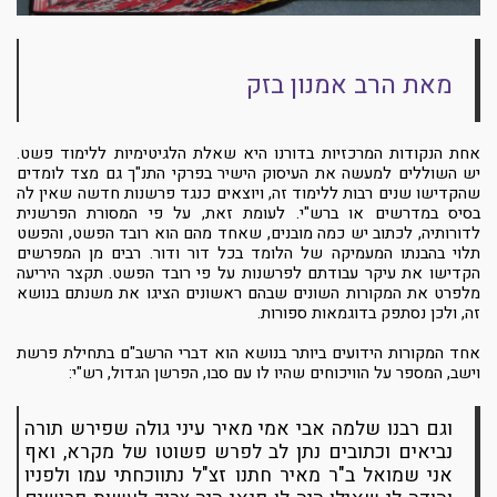
מאת הרב אמנון בזק
אחת הנקודות המרכזיות בדורנו היא שאלת הלגיטימיות ללימוד פשט.
יש השוללים למעשה את העיסוק הישיר בפרקי התנ"ך גם מצד לומדים
שהקדישו שנים רבות ללימוד זה, ויוצאים כנגד פרשנות חדשה שאין לה
בסיס במדרשים או ברש"י. לעומת זאת, על פי המסורת הפרשנית
לדורותיה, לכתוב יש כמה מובנים, שאחד מהם הוא רובד הפשט, והפשט
תלוי בהבנתו המעמיקה של הלומד בכל דור ודור. רבים מן המפרשים
הקדישו את עיקר עבודתם לפרשנות על פי רובד הפשט. תקצר היריעה
מלפרט את המקורות השונים שבהם ראשונים הציגו את משנתם בנושא
זה, ולכן נסתפק בדוגמאות ספורות.
אחד המקורות הידועים ביותר בנושא הוא דברי הרשב"ם בתחילת פרשת
וישב, המספר על הוויכוחים שהיו לו עם סבו, הפרשן הגדול, רש"י:
וגם רבנו שלמה אבי אמי מאיר עיני גולה שפירש תורה
נביאים וכתובים נתן לב לפרש פשוטו של מקרא, ואף
אני שמואל ב"ר מאיר חתנו זצ"ל נתווכחתי עמו ולפניו