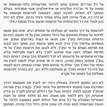
על כל הצדדים מוסכם שיש להיזהר מפרשנויות בלתי-מבוססות או
מוטות על פי אג'נדה פוליטית או אידיאולוגית אנטי-מסורתית. בעולם
המחקר לא חסרות, למרבה הצער, דוגמאות לפרשנות מבוססת על
אג'נדה כזו, מבלי שיהיה להם בסיס אמיתי ורציני בכתוב. אולם לא יהיה
נכון לבטל את כל הלגיטימיות של פרשנות הפשט בגלל מגמות כאלו.
לפרשנות על דרך הפשט יש השלכות על תחומים רבים. אחת מהן נוגעת
לוויכוח על שאלת חטאיהם של גדולי האומה, שכן על פי הפשט רבות מן
הדמויות המרכזיות בתנ"ך אכן חטאו או כשלו באירועים שונים. אנו
מאמינים שלימוד תנ"ך צריך לבוא מתוך צניעות רבה, ומתוך רצון לגבש
את תפיסת העולם על פי התנ"ך, ולא לגבש את פרשנות התנ"ך על פי
תפיסת העולם. דומה שמי שניגש לתנ"ך בלא דעות מוקדמות ובלא
עמדות שישפיעו על פרשנותו לא יוכל להתעלם מכך שאכן דמויות רבות
בתנ"ך מוצגות באופן מורכב, ברמה זו או אחרת, ועליו לנסות להבין מה
המסר של התנ"ך מכך. אולם מי שניגש מתוך עמדה שאותה גיבש לעצמו
ועל פיה כל דמויות התנ"ך הן מושלמות וללא רבב, יגיע בהכרח לפרשנות
מסולפת של פשוטו של מקרא.
לא כאן המקום להרחיב בשאלה כיצד יש להבין את משמעות הדרך
המורכבת שבה מוצגות דמויותיהם של אישי התנ"ך. בקצרה נציין שנראה
שהתנ"ך מבקש להציג דמויות שעל אף גדולתן וקרבתן לקב"ה הן עדיין
אנושיות, וכך ניתן ללמוד מהן משהו; הוא גם מלמד אותנו על חובת
האחריות המוטלת על כל אדם ועל יכולתו לשוב בתשובה ולכפר על
חטאיו ושגיאותיו, והוא מורה לנו שאין אדם, גדול ככל שיהיה, המחוסן