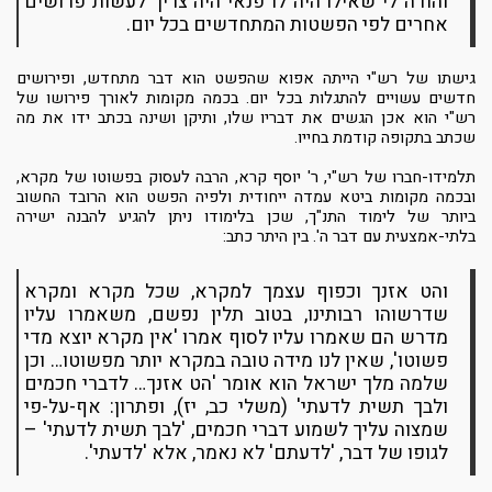
והודה לי שאילו היה לו פנאי היה צריך לעשות פרושים
אחרים לפי הפשטות המתחדשים בכל יום.
גישתו של רש"י הייתה אפוא שהפשט הוא דבר מתחדש, ופירושים
חדשים עשויים להתגלות בכל יום. בכמה מקומות לאורך פירושו של
רש"י הוא אכן הגשים את דבריו שלו, ותיקן ושינה בכתב ידו את מה
שכתב בתקופה קודמת בחייו.
תלמידו-חברו של רש"י, ר' יוסף קרא, הרבה לעסוק בפשוטו של מקרא,
ובכמה מקומות ביטא עמדה ייחודית ולפיה הפשט הוא הרובד החשוב
ביותר של לימוד התנ"ך, שכן בלימודו ניתן להגיע להבנה ישירה
בלתי-אמצעית עם דבר ה'. בין היתר כתב:
והט אזנך וכפוף עצמך למקרא, שכל מקרא ומקרא
שדרשוהו רבותינו, בטוב תלין נפשם, משאמרו עליו
מדרש הם שאמרו עליו לסוף אמרו 'אין מקרא יוצא מדי
פשוטו', שאין לנו מידה טובה במקרא יותר מפשוטו… וכן
שלמה מלך ישראל הוא אומר 'הט אזנך… לדברי חכמים
ולבך תשית לדעתי' (משלי כב, יז), ופתרון: אף-על-פי
שמצוה עליך לשמוע דברי חכמים, 'לבך תשית לדעתי' –
לגופו של דבר, 'לדעתם' לא נאמר, אלא 'לדעתי'.