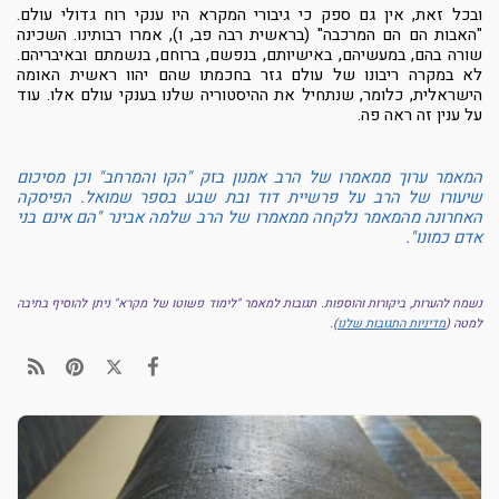
ובכל זאת, אין גם ספק כי גיבורי המקרא היו ענקי רוח גדולי עולם.
"האבות הם הם המרכבה" (בראשית רבה פב, ו), אמרו רבותינו. השכינה
שורה בהם, במעשיהם, באישיותם, בנפשם, ברוחם, בנשמתם ובאיבריהם.
לא במקרה ריבונו של עולם גזר בחכמתו שהם יהוו ראשית האומה
הישראלית, כלומר, שנתחיל את ההיסטוריה שלנו בענקי עולם אלו. עוד
על ענין זה ראה
פה
.
המאמר ערוך ממאמרו של הרב אמנון בזק "הקו והמרחב" וכן מסיכום
שיעורו של הרב על פרשיית דוד ובת שבע בספר שמואל. הפיסקה
האחרונה מהמאמר נלקחה ממאמרו של הרב שלמה אבינר "הם אינם בני
אדם כמונו".
נשמח להערות, ביקורות והוספות. תגובות למאמר "לימוד פשוטו של מקרא" ניתן להוסיף בתיבה
למטה
(
מדיניות התגובות שלנו
).