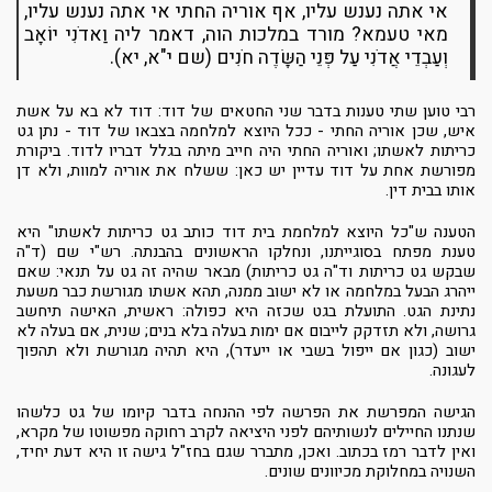
אי אתה נענש עליו, אף אוריה החתי אי אתה נענש עליו,
מאי טעמא? מורד במלכות הוה, דאמר ליה וַאדֹנִי יוֹאָב
וְעַבְדֵי אֲדֹנִי עַל פְּנֵי הַשָּׂדֶה חֹנִים (שם י"א, יא).
רבי טוען שתי טענות בדבר שני החטאים של דוד: דוד לא בא על אשת
איש, שכן אוריה החתי - ככל היוצא למלחמה בצבאו של דוד - נתן גט
כריתות לאשתו; ואוריה החתי היה חייב מיתה בגלל דבריו לדוד. ביקורת
מפורשת אחת על דוד עדיין יש כאן: ששלח את אוריה למוות, ולא דן
אותו בבית דין.
הטענה ש"כל היוצא למלחמת בית דוד כותב גט כריתות לאשתו" היא
טענת מפתח בסוגייתנו, ונחלקו הראשונים בהבנתה. רש"י שם (ד"ה
שבקש גט כריתות וד"ה גט כריתות) מבאר שהיה זה גט על תנאי: שאם
ייהרג הבעל במלחמה או לא ישוב ממנה, תהא אשתו מגורשת כבר משעת
נתינת הגט. התועלת בגט שכזה היא כפולה: ראשית, האישה תיחשב
גרושה, ולא תזדקק לייבום אם ימות בעלה בלא בנים; שנית, אם בעלה לא
ישוב (כגון אם ייפול בשבי או ייעדר), היא תהיה מגורשת ולא תהפוך
לעגונה.
הגישה המפרשת את הפרשה לפי ההנחה בדבר קיומו של גט כלשהו
שנתנו החיילים לנשותיהם לפני היציאה לקרב רחוקה מפשוטו של מקרא,
ואין לדבר רמז בכתוב. ואכן, מתברר שגם בחז"ל גישה זו היא דעת יחיד,
השנויה במחלוקת מכיוונים שונים.