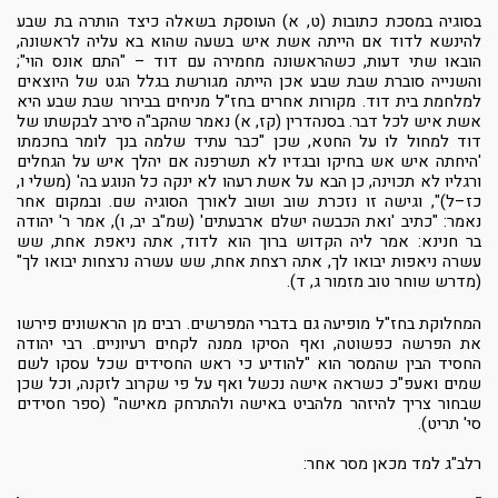
בסוגיה במסכת כתובות (ט, א) העוסקת בשאלה כיצד הותרה בת שבע
להינשא לדוד אם הייתה אשת איש בשעה שהוא בא עליה לראשונה,
הובאו שתי דעות, כשהראשונה מחמירה עם דוד – "התם אונס הוי";
והשנייה סוברת שבת שבע אכן הייתה מגורשת בגלל הגט של היוצאים
למלחמת בית דוד. מקורות אחרים בחז"ל מניחים בבירור שבת שבע היא
אשת איש לכל דבר. בסנהדרין (קז, א) נאמר שהקב"ה סירב לבקשתו של
דוד למחול לו על החטא, שכן "כבר עתיד שלמה בנך לומר בחכמתו
'היחתה איש אש בחיקו ובגדיו לא תשרפנה אם יהלך איש על הגחלים
ורגליו לא תכוינה, כן הבא על אשת רעהו לא ינקה כל הנוגע בה' (משלי ו,
כז–ל)", וגישה זו נזכרת שוב ושוב לאורך הסוגיה שם. ובמקום אחר
נאמר: "כתיב 'ואת הכבשה ישלם ארבעתים' (שמ"ב יב, ו), אמר ר' יהודה
בר חנינא: אמר ליה הקדוש ברוך הוא לדוד, אתה ניאפת אחת, שש
עשרה ניאפות יבואו לך, אתה רצחת אחת, שש עשרה נרצחות יבואו לך"
(מדרש שוחר טוב מזמור ג, ד).
המחלוקת בחז"ל מופיעה גם בדברי המפרשים. רבים מן הראשונים פירשו
את הפרשה כפשוטה, ואף הסיקו ממנה לקחים רעיוניים. רבי יהודה
החסיד הבין שהמסר הוא "להודיע כי ראש החסידים שכל עסקו לשם
שמים ואעפ"כ כשראה אישה נכשל ואף על פי שקרוב לזקנה, וכל שכן
שבחור צריך להיזהר מלהביט באישה ולהתרחק מאישה" (ספר חסידים
סי' תריט).
רלב"ג למד מכאן מסר אחר: