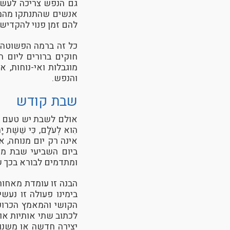
גם הנפש צריכה לעשות
אנשים שהתנתקו מהמכש
להם זמן פנוי להקדיש
כל זה ברמה הפשוטה ש
חוקים ברורים ליום 
מוגבלות ואי-נוחות, 
והנפש.
שבת קודש
אולם לשבת יש טעם נוסף,
הִוא לְעֹלָם, כִּי שֵׁשֶׁת י
אינה רק יום מנוחה, א
ביום השביעי שבת ממ
ומתדמים לבורא בכך ש
הבנה זו עומדת מאחור
בימינו פעולה זו נע
הקושי והמאמץ הכרוכ
לכתוב שתי אותיות או
יצירה חדשה או משנו