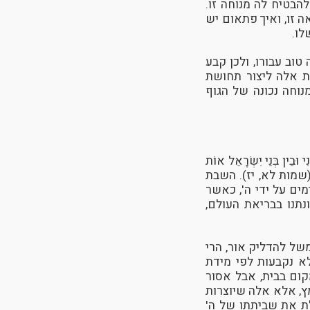
הבטיח לה מנוחה זו.
 זו, ואיך פתאום יש
לו.
וב עבורו, ולכן קבע
ת אלה ליצור תחושת
נוחה נכונה של הגוף
ְּנֵי יִשְׂרָאֵל אוֹת
ָּפַשׁ" (שמות לא, יז). השבת
מים על ידי ה', כאשר
תנו בבריאת העולם,
של להדליק אור, הרי
א נקבעות לפי מידת
ום בבית, אבל אסור
ץ, אלא אלה שיוצרות
ת את שביתתו של ה'