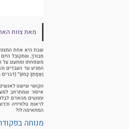
מאת צוות האת
שבת היא אחת המצוות 
מבורך, שמקובל היום 
משפחתו ומתענג על הט
המגיע עד העבדים והבהמות: "לְ
וַאֲמָתְךָ כָּמוֹךָ" (דברים ה
הקושי שישנו לאנשים
איסור שמתרחב למער
ומונעים מהאדם לבלות
לראות טלוויזיה וכד
המתאימה לו?
מנוחה בפקודה