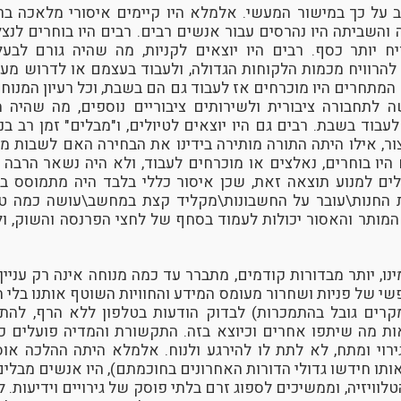
על כך במישור המעשי. אלמלא היו קיימים איסורי מלאכה בר
והשביתה היו נהרסים עבור אנשים רבים. רבים היו בוחרים לנצל
יח יותר כסף. רבים היו יוצאים לקניות, מה שהיה גורם לבע
 להרוויח מכמות הלקוחות הגדולה, ולעבוד בעצמם או לדרוש מע
מתחרים היו מוכרחים אז לעבוד גם הם בשבת, וכל רעיון המנוחה
 לתחבורה ציבורית ולשירותים ציבוריים נוספים, מה שהיה מח
בוד בשבת. רבים גם היו יוצאים לטיולים, ו"מבלים" זמן רב בנ
ר, אילו היתה התורה מותירה בידינו את הבחירה האם לשבות 
יו בוחרים, נאלצים או מוכרחים לעבוד, ולא היה נשאר הרבה
לים למנוע תוצאה זאת, שכן איסור כללי בלבד היה מתמוסס ב
החנות\עובר על החשבונות\מקליד קצת במחשב\עושה כמה טלפ
המותר והאסור יכולות לעמוד בסחף של לחצי הפרנסה והשוק, ו
מינו, יותר מבדורות קודמים, מתברר עד כמה מנוחה אינה רק עני
שי של פניות ושחרור מעומס המידע והחוויות השוטף אותנו בלי ה
רים גובל בהתמכרות) לבדוק הודעות בטלפון ללא הרף, להת
אות מה שיתפו אחרים וכיוצא בזה. התקשורת והמדיה פועלים 
רוי ומתח, לא לתת לו להירגע ולנוח. אלמלא היתה ההלכה או
תו חידשו גדולי הדורות האחרונים בחוכמתם), היו אנשים מבלי
וויזיה, וממשיכים לספוג זרם בלתי פוסק של גירויים וידיעות. לא