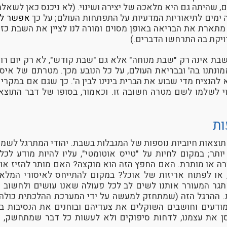
 שהיתה גם היא מלאכה של יצירה ושינוי. (לא ניכנס כאן לשאלת
ימים לתיאוריות המדעיות על התפתחות העולם; על כך
אפשר לק
ארת את הבריאה באופן מסוים ומורה לנו לציין את השבת כזכ
יקת בה התרחשו הדברים.)
שבת אינה רק "שבת מנוחה" אלא גם "שבת קודש", לא רק יום רוו
נתנו בה' ובבריאת העולם, על כל הנובע מכך. מטרתם של איסו
 להנציח מדי שבוע את הברית בינינו לבין ה'. כך שגם אם במקרי
וי לשלמו לשם מטרה חשובה זו. וכאמור, בסופו של דבר התוצ
ות
וצאות חיוביות נוספות של המגבלות בשבת. יהודי המתרגל לשמו
ותר; במקום לחיות על "טייס אוטומטי", עליו להיות מודע לכ
ה או מותרת. האם החפץ הזה הוא מוקצה? האם מותר להזיז אות
או לפתוח אריזות של אוכל? במקום להתייחס לאיסורי המלאכ
ר המעורר אותנו לשים לב לכל פעולה שאנו עושים ולחשוב ע
ת. ההרגל הזה (שמתחזק למעשה על ידי המערכת ההלכתית כולה,
ודעים וחושבים השוקלים את צעדיהם ובוחנים את הנסיבות בכ
 את עצמנו, לדחות סיפוקים ולא לעשות כל דבר שמתחשק, מו