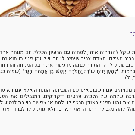
ר
שקל להזדהות איתן, לפחות עם הרעיון הכללי. יום מנוחה אחד 
ברוב העולם. האדם צריך שיהיה לו יום של זמן פנוי בו הוא נח 
וב שנתן לו ה'. התורה עצמה מדגישה את היבט המנוחה והרווחה
מַעַן יָנוּחַ שׁוֹרְךָ וַחֲמֹרֶךָ וְיִנָּפֵשׁ בֶּן אֲמָתְךָ וְהַגֵּר" (שמות כג, יב),
, יג).
 מסוימים עם השבת, אינו עם השביתה והמנוחה אלא עם האיסור
כת שלמה של הלכות, פרטים ודקדוקים, המגבילים את הפע
 את זמנו הפנוי באופן הרצוי לו. למה אי אפשר בשבת לנסוע לטי
ומה? למה מגבילה התורה את האדם, ולא נותנת לו לבחור את צ