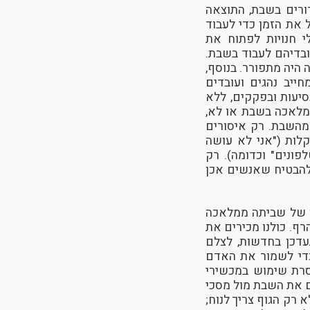
ורים בשבת, התוצאה
 את הזמן כדי לעבוד
לי חנויות לפתוח את
ובדיהם לעבוד בשבת.
 היה מתפורר. בנוסף,
ייב נהגים ועובדים
סיעות ובפקקים, ללא
ממלאכה בשבת או לא,
 מהשבת. רק איסורים
קלות ("אני לא עושה
ונים" וכדומה). רק
להבטיח שאנשים אכן
ין של שביתה ממלאכה
רף. כולנו מכירים את
עדכן בחדשות, לצלם
כדי לשמור את האדם
סרת שימוש במכשירי
ם את השבת מול מסכי
 רק הגוף צריך לנוח;