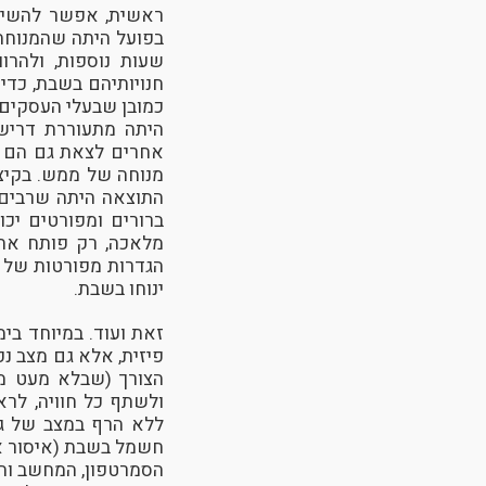
ראשית, אפשר להשיב 
בפועל היתה שהמנוחה 
שעות נוספות, ולהרוו
חנויותיהם בשבת, כדי
כמובן שבעלי העסקים ה
היתה מתעוררת דרישה
אחרים לצאת גם הם לע
מנוחה של ממש. בקיצו
התוצאה היתה שרבים ה
ברורים ומפורטים יכו
מלאכה, רק פותח את 
הגדרות מפורטות של 
ינוחו בשבת.
זאת ועוד. במיוחד בי
פיזית, אלא גם מצב נפ
הצורך (שבלא מעט מק
ולשתף כל חוויה, לר
ללא הרף במצב של גי
חשמל בשבת (איסור או
הסמרטפון, המחשב והטל