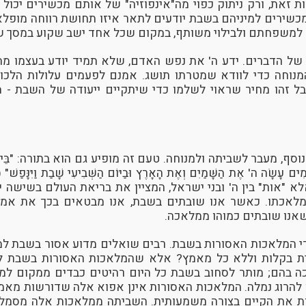
 זאת, ורק ניתוק כפוי מה"אינפוזיה" של אותם מכשירים יכול ל
ירים למיניהם בשבת יודעים לתאר איזו תחושת רווחה מופלאה
 למשפחתם ולבילוי משותף, במקום שכל אחד ישב שקוע במסך ש
ל הדברים. ידע ה' את נפש האדם, שלא תמיד יודע בעצמו מה ט
המנוחה כדי לוודא שמטרתו תושג. אמנם לפעמים עלולות הלכו
אבל זהו מחיר שראוי לשלמו כדי שיתקיים ייעודה של השבת - מ
 מעבר לשביתה ולמנוחה. טעם זה מופיע גם הוא בתורה: "בֵּינִי וּבֵין ב
ָמִים עָשָׂה ה' אֶת הַשָּׁמַיִם וְאֶת הָאָרֶץ וּבַיּוֹם הַשְּׁבִיעִי שָׁבַת וַיִּנ
לא "אות" בין ה' ובני ישראל, המציין את בריאת העולם בשישה י
לאכתו. כאשר אנו שובתים בשבת, אנו מבטאים בכך את אמונ
אנו שובתים כמוהו ממלאכה.
י המלאכות האסורות בשבת. רבים שואלים מדוע אסור בשבת למ
שית בקלות וללא כל מאמץ? אלא שהמלאכות האסורות בשבת ל
ה בהם; מותר לסחוב בשבת כל היום רהיטים כבדים ממקום למק
 להרוג נמלה. המלאכות האסורות אינן אפוא אלה שדורשות מאמ
ת את הקיים בצורה משמעותית. השביתה ממלאכות אלה מסמל