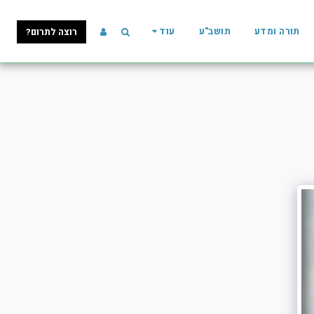
תורה ומדע
תושב"ע
עוד
רוצה לתרום?