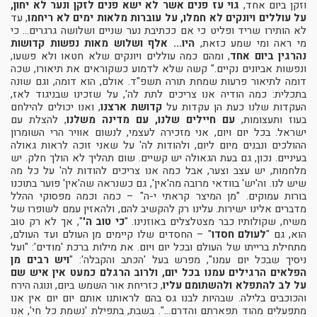
וזקן ביום אחד,
גוי עז פנים אשר לא ישא פנים לזקן ונער לא יחון,
על עוללים ויונקים לא חמלו, על עוברות מלאות ימים לא ריחמו
, עד
לא הותירו שריד ופליט כי אם ככתיבת נער שניים ושלושה גרגרים... כי
מי ראה ומי שמע כזאת,
היו... אלף ושלוש מאות נפשות קדושות
נהרגין ביום אחד
, ומהם כמה עוללים ויונקים שלא חטאו ולא פשעו,
ונפשות אביונים נקיים." קשה שלא לדמוע כשקוראים את תיאורו, שכה
דומה לתיאור פרעות שמחת תורה תשפ"ד. אולם, הוא דומה, וגם שונה
בתכלית: כמה הודיה אנו צריכים לתת לה', על שזכינו שבניגוד לאז,
העקדות שלנו כעת הן עקדות על
קדושת ארצנו
, ואנו יכולים להילחם
בעוז ותעצומות,
עם חיילים שלנו, עם מדינה משלנו
, להצלת עם
ישראל. בכל יום ויום, אני מזכירה לעצמי, לנשום אוויר הרי השומרון
ההולכים ונבנים מיום ליום, ולהודות לה' על שאני זוכה לראות גאולה
בעיניים. נכון, גם בעת הגאולה יש קשיים. שום תהליך לא הולך חלק. יש
מלחמות, יש עצב וצער, אבל כמה אנו צריכים להודות לה' על כל מה
שיש לנו. וה'יש' בוודאי מרובה מה'אין', גם כשנראה שה'אין' פוער בתוכנו
בורות עמוקים. "מן המיצר קראתי י-ה" – כמה וכמה מפסוקי ההלל
מדברים אלינו ישירות. עלינו רק להקשיב להם, ולהאזין עמם לשופרו של
משיח, שקולותיו כבר מצטלצלים באוזנינו. "
כי טוב ה'
", אך לא רק טוב
הוא, גם "
לעולם חסדו
" – החסדים שלו קיימים מן העולם ועד העולם,
מתחילת ברייתו של העולם ובכל יום ויום. את מילות ברכת 'מודים': "ועל
ניסיך שבכל יום עמנו", מפרש בעל 'הכתב והקבלה': "
ויש רבים מן
הפלאים הרגילים עמנו בכל יום, ולרוב הרגלם כמעט אין איש שם
על לב להתפלא ולהשתומם עליו
, כזריחת אור השמש ביום, ונוגה הירח
והכוכבים בלילה. שבהיות לבנו גס בהם לראותנו אותם יום יום אין אנו
מתפעלים מהוד תפארתם והדרם...". בשבת, בתפילת 'נשמת כל חי', אנו