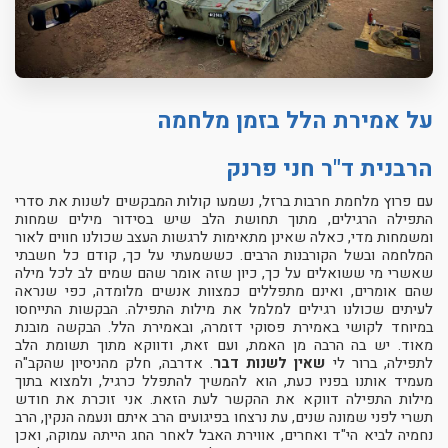
על אמירת הלל בזמן מלחמה
הרבנית ד"ר חני פרנק
עם פרוץ מלחמת חרבות ברזל, נשמעו קולות המבקשים לשנות את סדרי
התפילה הרגילים, מתוך תחושת הלב שיש בסידור מילים שמחות
ומשמחות מדי, כאלה שאינן מתאימות לרגשות העצב שכולנו חווים לאור
המלחמה ובשל הקורבנות הרבים. כששמעתי על כך, קודם כל חשבתי
שאשרי מי ששואלים על כך, כיון שזה אומר שהם שמים לב לכל מילה
שהם אומרים, ואינם מתפללים כמצוות אנשים מלומדה, כפי שנראה
לעיתים שכולנו רגילים למלמל את מילות התפילה. הבקשות התייחסו
במיוחד לקושי באמירת פסוקי דזמרה, ובאמירת הלל. הבקשה מובנת
מאוד. יש בה הרבה מן האמת, ועם זאת, ודווקא מתוך תשומת הלב
לתפילה, ברור לי
שאין לשנות דבר
. אדרבה, חלק מהניסיון שהקב"ה
מעמיד אותנו בפניו כעת, הוא להמשיך להתפלל כרגיל, ולמצוא בתוך
מילות התפילה דווקא את ההקשר לעת הזאת. אני זוכרת את חודש
תשרי לפני שמונה שנים, עת נרצחו בפיגועים הרב איתם ונעמה הנקין, הרב
נחמיה לביא הי"ד ואחרים, אווירת האבל לאחר החג הייתה עמוקה, ואכן