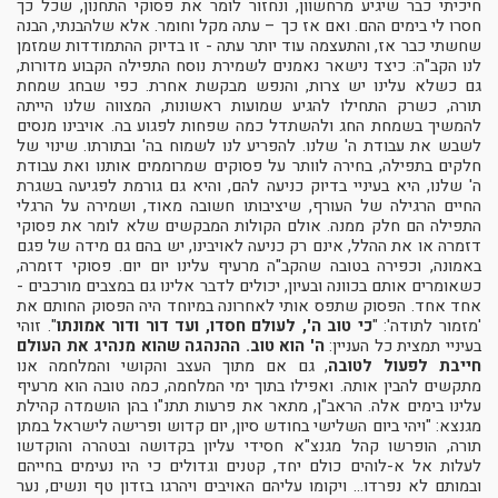
חיכיתי כבר שיגיע מרחשוון, ונחזור לומר את פסוקי התחנון, שכל כך
חסרו לי בימים ההם. ואם אז כך – עתה מקל וחומר. אלא שלהבנתי, הבנה
שחשתי כבר אז, והתעצמה עוד יותר עתה - זו בדיוק ההתמודדות שמזמן
לנו הקב"ה: כיצד נישאר נאמנים לשמירת נוסח התפילה הקבוע מדורות,
גם כשלא עלינו יש צרות, והנפש מבקשת אחרת. כפי שבחג שמחת
תורה, כשרק התחילו להגיע שמועות ראשונות, המצווה שלנו הייתה
להמשיך בשמחת החג ולהשתדל כמה שפחות לפגוע בה. אויבינו מנסים
לשבש את עבודת ה' שלנו. להפריע לנו לשמוח בה' ובתורתו. שינוי של
חלקים בתפילה, בחירה לוותר על פסוקים שמרוממים אותנו ואת עבודת
ה' שלנו, היא בעיניי בדיוק כניעה להם, והיא גם גורמת לפגיעה בשגרת
החיים הרגילה של העורף, שיציבותו חשובה מאוד, ושמירה על הרגלי
התפילה הם חלק ממנה. אולם הקולות המבקשים שלא לומר את פסוקי
דזמרה או את ההלל, אינם רק כניעה לאויבינו, יש בהם גם מידה של פגם
באמונה, וכפירה בטובה שהקב"ה מרעיף עלינו יום יום. פסוקי דזמרה,
כשאומרים אותם בכוונה ובעיון, יכולים לדבר אלינו גם במצבים מורכבים -
אחד אחד. הפסוק שתפס אותי לאחרונה במיוחד היה הפסוק החותם את
'מזמור לתודה': "
כי טוב ה', לעולם חסדו, ועד דור ודור אמונתו
". זוהי
בעיניי תמצית כל העניין:
ה' הוא טוב. ההנהגה שהוא מנהיג את העולם
חייבת לפעול לטובה
, גם אם מתוך העצב והקושי והמלחמה אנו
מתקשים להבין אותה. ואפילו בתוך ימי המלחמה, כמה טובה הוא מרעיף
עלינו בימים אלה. הראב"ן, מתאר את פרעות תתנ"ו בהן הושמדה קהילת
מגנצא: "ויהי ביום השלישי בחודש סיון, יום קדוש ופרישה לישראל במתן
תורה, הופרשו קהל מגנצ"א חסידי עליון בקדושה ובטהרה והוקדשו
לעלות אל א-לוהים כולם יחד, קטנים וגדולים כי היו נעימים בחייהם
ובמותם לא נפרדו... ויקומו עליהם האויבים ויהרגו בזדון טף ונשים, נער