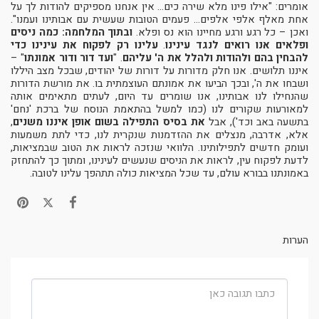
אומרים: "אילו פינו מלא שירה כים... אין אנחנו מספיקים להודות לך על
אחת מאלף אלפי אלפים... פעמים הטובות שעשית עם אבותינו ועמנו".
ואכן – כל רגע ורגע מחיינו הוא נס ופלא.
ובתוך המלחמה: כמה ניסים
ופלאים אנו רואים לנגד עינינו
.
עלינו רק לפקוח את עינינו כדי
להבחין בהם ולהודות ולהלל את ה' עליהם
. "
ועד דור ודור אמונתו
" –
איננו תלושים. אנו חלק מדורות על דורות של יהודים, שבכל מצב היללו
ושבחו את ה', ובכך הביעו את אמונתם העוצמתית בו. את מורשת הדורות
שהנחילו לנו אבותינו, אנו שומרים עד היום, לעתים מתאימים אותה
למאורעות שקורים לנו (כמו למשל בהתאמת הנוסח של ברכת 'נחם'
בתשעה באב וכד'), אבל
את בסיס התפילה בשום אופן איננו משנים
,
אלא, אדרבה, מנצלים את ההזדמנות שנקרית לנו, כדי לתת משמעות
ועומק חדשים לתפילותינו. הלוואי שנזכה לראות את הטוב שבמציאות,
לדעת לפקוח עין, לראות את הניסים שנעשים לעינינו, ומתוך כך להתחזק
באמונתנו בבורא עולם, עד שכל המציאות כולה תתהפך עלינו לטובה.
הערות