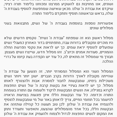
ושונים, אנו מחויבות גם להשקיע ממרצנו ומכוחנו בלימוד תורה רציני,
שיקדם את עבודת ה' שלנו. מכאן שאישה שמחפשת להוסיף בעבודת ה'
שלה, בראש ובראשונה תוסיף ותתקדם בלימוד התורה.
אפשרויות נוספות בהוספות בעבודת ה' של נשים, מתבטאות בשני
מסלולים שונים:
מסלול ראשון הוא זה שמפתח "עבודת ה' נשית". טקסים חדשים שלא
היו מוכרים ומקובלים בדורות עברו, מתפתחים בדור האחרון כמעגלי נשים
שפועלים להוסיף יראת שמים. כך יש לראות את טקסי הפרשת החלה
ההמוניים, סעודות אמנים וכיוצ"ב. זהו מסלול חדש, שייצרו נשים מעצמן.
תבורך מי שמסלול זה מתאים לה, כל עוד יש הקפדה בעת קיומו על גדרי
ההלכה.
המסלול השני הוא המסלול המסורתי יותר, זה הנשען על עבודת ה'
שהייתה מקובלת לאורך הדורות בקרב הגברים. ישנן יותר ויותר נשים
משכילות בימינו, שמבקשות לחבור למסורת אבות ולהצטרף לאותו
מסלול. כך יש לראות בעיניי את בקשת קרבת ה' של נשים החפצות
לקרוא במגילה; את הנשים המבקשות לרקוד ולשמוח עם התורה בשמחת
התורה וכדומה. כל עוד הבקשות הללו אינן פוגעות בצניעות הראויה
להישמר בכל תחומי החיים, צריך לראותן באור של מי שמבקשות להוסיף
ולהצמיח את עבודת ה' שלהן. לכן טוב תעשה כל קהילה שתזהה את
הבקשות הללו, בכל אחד מהמסלולים שהצענו, ותאפשר ותעודד ותתן
את המקום לנשים החפצות לגדול ולצמוח ולהעמיק את עבודת ה' שלהן