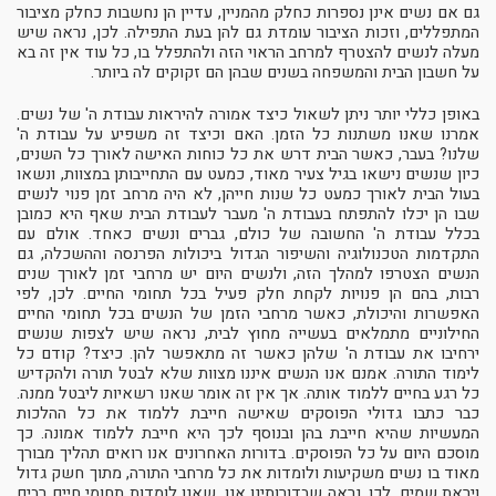
גם אם נשים אינן נספרות כחלק מהמניין, עדיין הן נחשבות כחלק מציבור
המתפללים, וזכות הציבור עומדת גם להן בעת התפילה. לכן, נראה שיש
מעלה לנשים להצטרף למרחב הראוי הזה ולהתפלל בו, כל עוד אין זה בא
על חשבון הבית והמשפחה בשנים שבהן הם זקוקים לה ביותר.
באופן כללי יותר ניתן לשאול כיצד אמורה להיראות עבודת ה' של נשים.
אמרנו שאנו משתנות כל הזמן. האם וכיצד זה משפיע על עבודת ה'
שלנו? בעבר, כאשר הבית דרש את כל כוחות האישה לאורך כל השנים,
כיון שנשים נישאו בגיל צעיר מאוד, כמעט עם התחייבותן במצוות, ונשאו
בעול הבית לאורך כמעט כל שנות חייהן, לא היה מרחב זמן פנוי לנשים
שבו הן יכלו להתפתח בעבודת ה' מעבר לעבודת הבית שאף היא כמובן
בכלל עבודת ה' החשובה של כולם, גברים ונשים כאחד. אולם עם
התקדמות הטכנולוגיה והשיפור הגדול ביכולות הפרנסה וההשכלה, גם
הנשים הצטרפו למהלך הזה, ולנשים היום יש מרחבי זמן לאורך שנים
רבות, בהם הן פנויות לקחת חלק פעיל בכל תחומי החיים. לכן, לפי
האפשרות והיכולת, כאשר מרחבי הזמן של הנשים בכל תחומי החיים
החילוניים מתמלאים בעשייה מחוץ לבית, נראה שיש לצפות שנשים
ירחיבו את עבודת ה' שלהן כאשר זה מתאפשר להן. כיצד? קודם כל
לימוד התורה. אמנם אנו הנשים איננו מצוות שלא לבטל תורה ולהקדיש
כל רגע בחיים ללמוד אותה. אך אין זה אומר שאנו רשאיות ליבטל ממנה.
כבר כתבו גדולי הפוסקים שאישה חייבת ללמוד את כל ההלכות
המעשיות שהיא חייבת בהן ובנוסף לכך היא חייבת ללמוד אמונה. כך
מוסכם היום על כל הפוסקים. בדורות האחרונים אנו רואים תהליך מבורך
מאוד בו נשים משקיעות ולומדות את כל מרחבי התורה, מתוך חשק גדול
ויראת שמים. לכן, נראה שבדורותינו אנו, שאנו לומדות תחומי חיים רבים