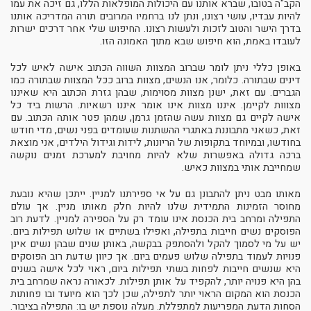
הקב"ה בטובו, שברא אותנו עם היכולות המופלאות הללו, גם זיכה את עמו
להיות עבדיו, עושי רצונו, ונתן לנו ברחמיו המרובים תורה המדריכה אותנו
בדרך הישר והטוב לזכות ולעשות רצונו. החיפוש שלי אחר דרכים ישרות
לעובדו באמת, הוא חיפוש שבא מתוך האמונה הזו.
באופן כללי ניתן לומר שברוב המצוות השווה הכתוב אישה לאיש לכל
דינים שבתורה. כלומר, אנו הנשים, מצוות ברוב ככל המצוות שבתורה כמו
הגברים. עם זאת, ישנן מצוות מסוימות, שבהן גזרת הכתוב היא שאיננו
מצווות לקיימן. איננו מצוות אינו אומר איננו רשאיות. הרשות ביד כל
אישה לקיים גם מצוות עשה שהזמן גרמן, שמהן פטר אותה הכתוב. עם
זאת, כשאני מתבוננת באתגרי ההשתנות שעומדים בפני נשים, מדי חודש
בחודשו, ובמיוחד בתקופות של הריונות, לידות וגידול הילדים, אני מוצאת
ברכה גדולה באפשרות שלא להיות מחויבת למערכת זמנים נוקשה
שמחייבת אותי במצוות כאיש.
מאותו מבט ניתן להתבונן גם על אי ספירתנו למניין. ייתכן שהיא נובעת
מחוסר הזמינות התמידית שלנו להיות חלק מאותו מניין. אך עולם
התפילה ומרחב בית הכנסת אינו עומד רק על הספירה למניין. לדעת רוב
הפוסקים נשים חייבות בתפילה, ואפילו בשתיים או שלוש תפילות ביום.
יש על מי לסמוך להקל ולהסתפק בבקשה, באותן שנים שבהן נשים אינן
פנויות לעמוד בתפילה שלוש פעמים ביום. אך כיוון שדעת רוב הפוסקים
היא שנשים חייבות לפחות בשתי תפילות ביום, ראוי לכל אישה בשנים
בהן היא פנויה יותר, להקפיד על אותן תפילות. לכאורה נראה שמרחב בית
הכנסת הוא המקום הראוי יותר לתפילה, שכן לכך הוא מיועד ובו פחותות
הסחות הדעת המפריעות למתפללת. מעלה נוספת יש בו: התפילה בציבור.